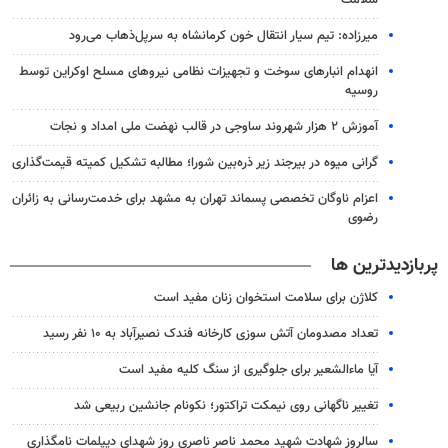
میرزاده: تیم سیار انتقال خون کرمانشاه به سرپل‌ذهاب می‌رود
انهدام انبارهای سوخت و تجهیزات نظامی نیروهای مسلح اوکراین توسط
روسیه
آموزش ۲ هزار شهروند ساوجی در قالب نهضت ملی امداد و نجات
گرانی میوه در بیرجند زیر ذره‌بین شورا؛ مطالبه تشکیل کمیته قیمت‌گذاری
اعزام ناوگان تخصصی پسماند تهران به مشهد برای خدمت‌رسانی به زائران
رضوی
پربازدیدترین ها
کلاژن برای سلامت استخوان زنان مفید است
تعداد مصدومان آتش سوزی کارخانه فندک نصیرآباد به ۱۰ نفر رسید
آیا ماءالشعیر برای جلوگیری از سنگ کلیه مفید است
تغییر ناگهانی روی نیمکت تراکتور؛ نکونام جانشین ربیعی شد
سالروز شهادت شهید محمد ناصر ناصری روز شهدای دیپلمات نامگذاری