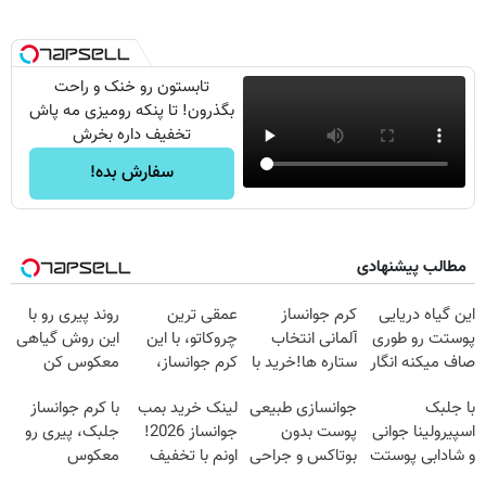
تابستون رو خنک و راحت
بگذرون! تا پنکه رومیزی مه پاش
تخفیف داره بخرش
سفارش بده!
مطالب پیشنهادی
این گیاه دریایی
کرم جوانساز
عمقی ترین
روند پیری رو با
پوستت رو طوری
آلمانی انتخاب
چروکاتو، با این
این روش گیاهی
صاف میکنه انگار
ستاره ها!خرید با
کرم جوانساز،
معکوس کن
20سال جوون
تخفیف
صاف کن(50%
با جلبک
جوانسازی طبیعی
لینک خرید بمب
با کرم جوانساز
شدی🔥
تخفیف سفارش
اسپیرولینا جوانی
پوست بدون
جوانساز 2026!
جلبک، پیری رو
فوری)
و شادابی پوستت
بوتاکس و جراحی
اونم با تخفیف
معکوس
تضمینه50%تخفیف
😳! خرید با
ویژه
کن(50%