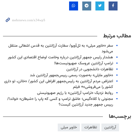
مطالب مرتبط
سفر «خاویر میلی» به تل‌آویو/ سفارت آرژانتین به قدس اشغالی منتقل
می‌شود
هشدار رئیس جمهور آرژانتین درباره وخامت اوضاع اقتصادی این کشور
ترامپ آرژانتین عروسک صهیونیست‌ها!
تظاهرات دانشجویی در آرژانتین
«خاویر مایلی» به‌صورت رسمی رییس‌جمهور آرژانتین شد
اعتراض مردم آرژانتین به رئیس‌جمهور افراطی این کشور/ «خائن، تو داری
کشور را می‌فروشی»+ فیلم
روابط نزدیک «ترامپ آرژانتین» با رژیم صهیونیستی
مجنونی با کلاه‌گیس؛ عاشق ترامپ و کسی که پاپ را «شیطان» خواند!/
رییس جمهور جدید آرژانتین کیست؟
برچسب‌ها
آرژانتین
تظاهرات
خاویر میلی