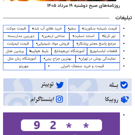
روزنامه‌های صبح دوشنبه ۱۹ مرداد ۱۴۰۵
تبلیغات
قیمت شیشه سکوریت
سفیر
خرید طلای آب شده
قیمت موکت
تور کربلا
استند تسلیت
مداحی اربعین
دوربین مداربسته
مرجع پاسخ معتبر پزشکان
فروش مواد شیمیایی
قیمت ایمپلنت
قطعات لباسشویی
آموزشگاه تیزهوشان
بلیط هواپیما
پرشین هتل
نمایندگی بوش در تهران
بهترین جراح بینی
آموزشگاه زبان ملل
قیمت و خرید سمعک نامرئی
مهرینو