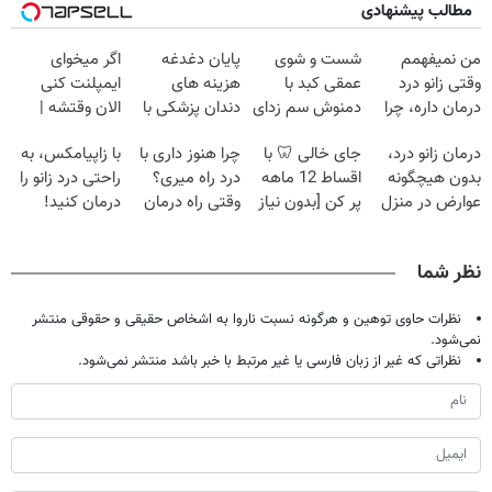
مطالب پیشنهادی
من نمیفهمم
شست و شوی
پایان دغدغه
اگر میخوای
وقتی زانو درد
عمقی کبد با
هزینه های
ایمپلنت کنی
درمان داره، چرا
دمنوش سم زدای
دندان پزشکی با
الان وقتشه |
دردش رو داری
گیاهی
پک سفید کننده
فقط با ۲۵
درمان زانو درد،
جای خالی 🦷 با
چرا هنوز داری با
با زاپیامکس، به
تحمل میکنی؟❗
خانگی
میلیون تومان!!!
بدون هیچگونه
اقساط 12 ماهه
درد راه میری؟
راحتی درد زانو را
عوارض در منزل
پر کن [بدون نیاز
وقتی راه درمان
درمان کنید!
(◂پرسش‌نامه)
به چک و ضامن]
جلو پاته!
نظر شما
نظرات حاوی توهین و هرگونه نسبت ناروا به اشخاص حقیقی و حقوقی منتشر
نمی‌شود.
نظراتی که غیر از زبان فارسی یا غیر مرتبط با خبر باشد منتشر نمی‌شود.