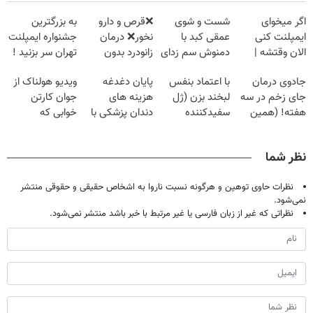
اگر میخوای
شست و شوی
❌قرص‌ و دارو
به بزرگترین
ایمپلنت کنی
عمقی کبد با
نخور❌ درمان
جشنواره ایمپلنت
الان وقتشه |
دمنوش سم زدای
زانودرد بدون
تهران سر بزنید !
فقط با ۲۵
گیاهی
قرص
| فقط ۲۵
جادوی درمان
با اعتماد بنفس
پایان دغدغه
ویدیو هولناک از
میلیون تومان!!!
میلیون !
جای زخم در سه
لبخند بزن (ژل
هزینه های
جوان کارتن
هفته! (همین
سفیدکننده
دندان پزشکی با
خوابی که
حالا رایگان
دندان40%تخفیف)
پک سفید کننده
میلیاردر شد.
صحبت کنید)
خانگی
آموزش رایگان
نظر شما
نظرات حاوی توهین و هرگونه نسبت ناروا به اشخاص حقیقی و حقوقی منتشر
نمی‌شود.
نظراتی که غیر از زبان فارسی یا غیر مرتبط با خبر باشد منتشر نمی‌شود.