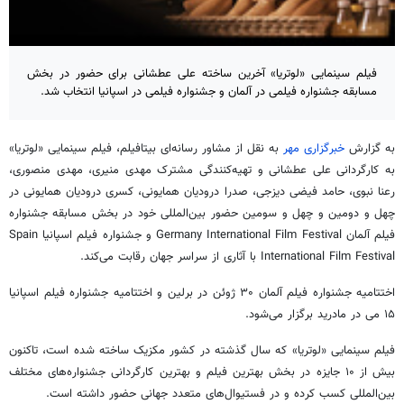
فیلم سینمایی «لوتریا» آخرین ساخته علی عطشانی برای حضور در بخش
مسابقه جشنواره فیلمی در آلمان و جشنواره فیلمی در اسپانیا انتخاب شد.
به گزارش
خبرگزاری مهر
به نقل از مشاور رسانه‌ای بیتافیلم، فیلم سینمایی «لوتریا»
به کارگردانی علی عطشانی و تهیه‌کنندگی مشترک مهدی منیری، مهدی منصوری،
رعنا نبوی، حامد فیضی دیزجی، صدرا درودیان همایونی، کسری درودیان همایونی در
چهل‌ و دومین و چهل‌ و سومین حضور بین‌المللی خود در بخش مسابقه جشنواره
فیلم آلمان Germany International Film Festival و جشنواره فیلم اسپانیا Spain
International Film Festival با آثاری از سراسر جهان رقابت می‌کند.
اختتامیه جشنواره فیلم آلمان ۳۰ ژوئن در برلین و اختتامیه جشنواره فیلم اسپانیا
۱۵ می در مادرید برگزار می‌شود.
فیلم سینمایی «لوتریا» که سال گذشته در کشور مکزیک ساخته شده است، تاکنون
بیش از ۱۰ جایزه در بخش بهترین فیلم و بهترین کارگردانی جشنواره‌های مختلف
بین‌المللی کسب کرده و در فستیوال‌های متعدد جهانی حضور داشته است.