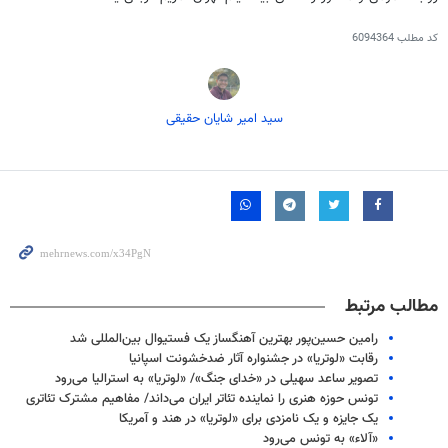
کد مطلب
6094364
سید امیر شایان حقیقی
مطالب مرتبط
رامین حسین‌پور بهترین آهنگساز یک فستیوال بین‌المللی شد
رقابت «لوتریا» در جشنواره آثار ضدخشونت اسپانیا
تصویر ساعد سهیلی در «خدای جنگ»/ «لوتریا» به استرالیا می‌رود
تونس حوزه هنری را نماینده تئاتر ایران می‌داند/ مفاهیم مشترک تئاتری
یک جایزه و یک نامزدی برای «لوتریا» در هند و آمریکا
«آلاء» به تونس می‌رود