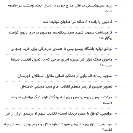
رژیم صهیونیستی در قتل مداح جوان به دنبال ایجاد وحشت در جامعه
است
کامیون با راننده ۸ ساله در اصفهان توقیف شد
گرامیداشت سپهبد شهید سیدعبدالرحیم موسوی در حرم بانوی کرامت
برگزار شد
توافق اولیه باشگاه پرسپولیس با همتای مازندرانی برای خرید جنجالی
ماجرای سنگ مزار اکبر عبدی؛ اجرای طرحی که به تحول اقتصاد سینما
می‌رسد!
تمجید رسانه آلبانیایی از عملکرد آسانی مقابل استقلال خوزستان
تصویر جدیدی از رهبر معظم انقلاب امام سید مجتبی خامنه‌ای
حرکت سرمربی پرسپولیس روی لبه پرتگاه/ تارتار دیگر بهانه‌ای نخواهد
داشت
عراقچی: توافق با عمان نزدیک است/ تکذیب سهم ۱۱ درصدی ایران از خزر
موسیقی در ترازوی حق/رهبر شهید درباره حلال و حرام بودن موسیقی چه
گفتند؟