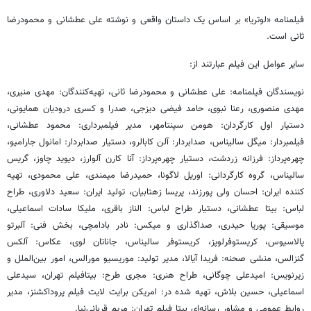
فیلمنامه «لوتریا» بر اساس یک داستان واقعی و نوشته علی عطشانی و محمودرضا
ثانی است.
سایر عوامل این فیلم عبارتند از:
نویسندگان فیلمنامه: علی عطشانی و محمودرضا ثانی، تهیه‌کنندگان: مهدی منیری،
مهدی منصوری، رعنا نبوی، حامد فیضی دیزجی، صدرا و کسری درودیان همایونی،
دستیار اول کارگردان: هومن سپنتامهر، مدیر فیلمبرداری: محمود عطشانی،
فیلمبردار: میگل سالیناس، صدابردار: آلن کابالرو، دستیار صدابردار: امانول جارامیو،
چهره‌پرداز: فرزانه زردشت، دستیار چهره‌پرداز: آنا کارن آلوارز، دیوید چاوز، گریس
سالیناس، گروه کارگردانی: اوریل لاگونا، حمیدرضا میمندی، علی محمودی، تهیه
کننده ایران: احسان ولی پورزند، پریسا زهتابیان، تولید ایران: سعید دلاوری، طراح
لباس: بیتا عطشانی، دستیار طراح لباس: الناز باقری، ملیکا سادات اسماعیلی،
موسیقی: پوریا حیدری، صداگذاری و میکس: نادر بادامچی، بخش فنی: آلبرتو
پالاسیوس، کریستوفرلوپز، کریستوفر سالیناس، جاناتان لوی، عکاس: آلکس
گنزالس، منشی صحنه: فریدا آیالا، مدیر تولید: موریسیو مورالس، امور بین‌الملل و
زیرنویس: امیدعلی چوگانی، طراح هنری: مجری طرح: بیتافیلم تهران، سیدعلی
اسماعیلی، حسین بلاش، تهیه شده در: امریکن برایت لایت فیلم پروداکشنز، مدیر
روابط عمومی و مشاور رسانه‌ای بیتا فیلم تهران: مریم قربانی‌نیا.