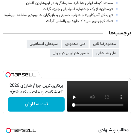
مستند کوتاه ایرانی «با قید محرمانگی» در اوبرهاوزن آلمان
«چمدان» از یک جشنواره اسپانیایی جایزه گرفت
«پروتکل آمریکایی» با شهاب حسینی و بازیگران هالیوودی ساخته می‌شود
«ماه کوچولوی من» ۲ جایزه بین‌المللی گرفت
برچسب‌ها
محمودرضا ثانی
علی محمودی
سیدعلی اسماعیلی
علی عطشانی
حضور هنر ایران در جهان
پرکاربردترین چراغ شارژی 2026
که شگفت زده ات میکنه 💡😍
ثبت سفارش
مطالب پیشنهادی