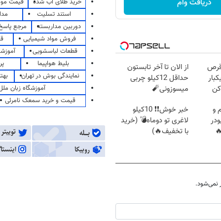
دریافت وام
خرید طلای آب شده
قیمت مو
استند تسلیت
مدا
دوربین مداربسته
مرجع پاسخ 
فروش مواد شیمیایی
قی
قطعات لباسشویی
آموزشگ
بلیط هواپیما
پر
قرص
از الان تا آخر تابستون
نمایندگی بوش در تهران
بهت
کبار
حداقل 12کیلو چربی
آموزشگاه زبان ملل
کن
میسوزونی🧨
قیمت و خرید سمعک نامرئی
 و
خبر خوش❗❗ 10کیلو
ودر
لاغری تو دوماه💣 (خرید
با تخفیف🔥)
نمی‌شود.