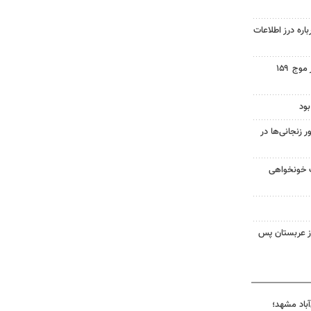
اره درز اطلاعات
اجتماع مردم ولایتمدار گناباد در موج ۱۵۹
ود
زنجانی‌ها در
ت خونخواهی
ز عربستان پس
آباد مشهد؛