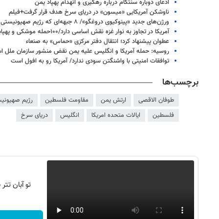
ادعای دوباره سنتکام درباره رهگیری و انهدام پهپاد یمن
ناوشکن آمریکایی «میسون» در دریای سرخ هدف قرار گرفت+فیلم
ورژن‌های جدید «پینوکیوی دروغگو»/ ۸ جبهه‌ای که رژیم صهیونیستی را محاصره کرده است
آمریکا در تجاوز به نوار غزه نقش اساسی دارد/۱۰۰حمله موشکی و پهپادی به کشتی‌های آمریکایی
عطوان پیشنهاد کرد؛ انتقال دفتر مرکزی «حماس» به صنعاء
روسیه: حمله آمریکا و انگلیس علیه یمن نقض منشور سازمان ملل 
توافقات امنیتی با واشنگتن سودی ندارد/ آمریکا رو به افول است
برچسب‌ها
طوفان الاقصی
ارتش یمن
مقاومت فلسطین
رژیم صهیونی
فلسطین
ایالات متحده امریکا
انگلیس
دریای سرخ
۱۴
روزنامه‌های صبح پنج‌شنبه ۱۵ مرداد ۱۴۰۵
روزنام
تو آبان تت