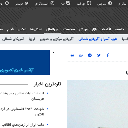
تلگرام
سروش
آی گپ
بله
اینستاگرام
توییتر
روبی
جامعه
اقتصاد
بازار
ورزش
سیاست
بین‌الملل
استان‌ها
عکس
فیلم
مج
اسیا
غرب آسیا و آفریقای شمالی
آفریقای مرکزی و جنوبی
اروپا
آمریکای شمالی
تازه‌ترین اخبار
ادامه عملیات نظامی یمنی‌ها عل
عربستان
شهادت ۱۲۵۴ فلسطینی در 
تاکنون
ملت ایران از آرمان‌های انقلاب