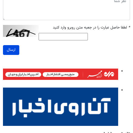
*
لطفا حاصل عبارت را در جعبه متن روبرو وارد کنید
ارسال