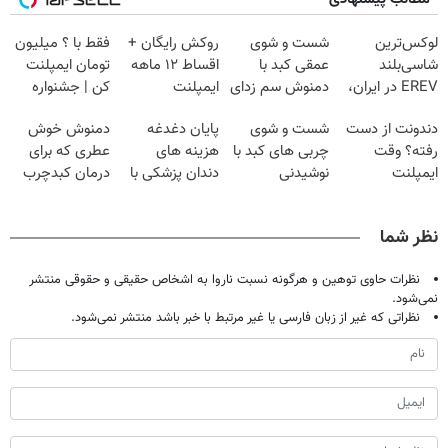
لوکس‌ترین
شست و شوی
روکش رایگان +
فقط با ؟ میلیون
شاسی‌بلند
عمقی کبد با
اقساط ۱۲ ماهه
تومان ایمپلنت
EREV در ایران،
دمنوش سم زدای
ایمپلنت
کن | جشنواره
توسط نیکا موتور
گیاهی
تموم نشه !!!
دندونت از دست
شست و شوی
پایان دغدغه
دمنوش خوش
رونمایی شد!
رفته؟ وقت
چربی های کبد با
هزینه های
عطری که برای
ایمپلنت
نوشیدنی
دندان پزشکی با
درمان کبدچرب
دیجیتاله
گیاهی(55%تخفیف)
پک سفید کننده
معجزه میکنه
خانگی
نظر شما
نظرات حاوی توهین و هرگونه نسبت ناروا به اشخاص حقیقی و حقوقی منتشر
نمی‌شود.
نظراتی که غیر از زبان فارسی یا غیر مرتبط با خبر باشد منتشر نمی‌شود.