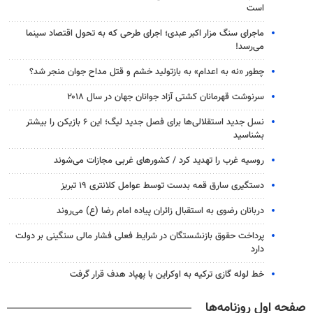
است
ماجرای سنگ مزار اکبر عبدی؛ اجرای طرحی که به تحول اقتصاد سینما
می‌رسد!
چطور «نه به اعدام» به بازتولید خشم و قتل مداح جوان منجر شد؟
سرنوشت قهرمانان کشتی آزاد جوانان جهان در سال ۲۰۱۸
نسل جدید استقلالی‌ها برای فصل جدید لیگ؛ این ۶ بازیکن را بیشتر
بشناسید
روسیه غرب را تهدید کرد / کشورهای غربی مجازات می‌شوند
دستگیری سارق قمه بدست توسط عوامل کلانتری ۱۹ تبریز
دربانان رضوی به استقبال زائران پیاده امام رضا (ع) می‌روند
پرداخت حقوق بازنشستگان در شرایط فعلی فشار مالی سنگینی بر دولت
دارد
خط لوله گازی ترکیه به اوکراین با پهپاد هدف قرار گرفت
صفحه اول روزنامه‌ها