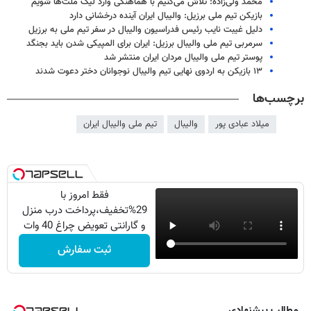
محمد ولی‌‎زاده: تلاش می‌کنیم با هماهنگی وارد لیگ ملت‌ها شویم
بازیکن تیم ملی برزیل: والیبال ایران آینده درخشانی دارد
دلیل غیبت نایب رئیس فدراسیون والیبال در سفر تیم ملی به برزیل
سرمربی تیم ملی والیبال برزیل: ایران برای المپیکی شدن باید بجنگد
پوستر تیم ملی والیبال مردان ایران منتشر شد
۱۳ بازیکن به اردوی نهایی تیم والیبال نوجوانان دختر دعوت شدند
برچسب‌ها
میلاد عبادی پور
والیبال
تیم ملی والیبال ایران
فقط امروز با
29%تخفیف،پرداخت درب منزل
و گارانتی تعویض چراغ 40 وات
بخر
ثبت سفارش
مطالب پیشنهادی