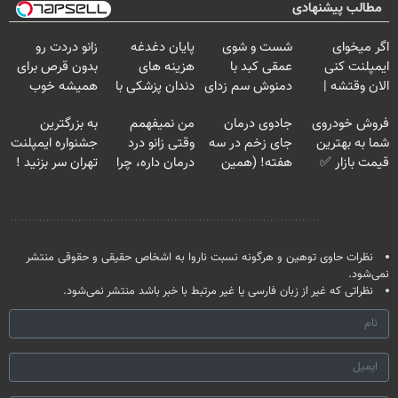
مطالب پیشنهادی
اگر میخوای
شست و شوی
پایان دغدغه
زانو دردت رو
ایمپلنت کنی
عمقی کبد با
هزینه های
بدون قرص برای
الان وقتشه |
دمنوش سم زدای
دندان پزشکی با
همیشه خوب
فقط با ۲۵
گیاهی
پک سفید کننده
کن! (قدم اول،
فروش خودروی
جادوی درمان
من نمیفهمم
به بزرگترین
میلیون تومان!!!
خانگی
پرسش‌نامه)
شما به بهترین
جای زخم در سه
وقتی زانو درد
جشنواره ایمپلنت
قیمت بازار ✅
هفته! (همین
درمان داره، چرا
تهران سر بزنید !
حالا رایگان
دردش رو داری
| فقط ۲۵
صحبت کنید)
تحمل میکنی؟❗
میلیون !
نظر شما
نظرات حاوی توهین و هرگونه نسبت ناروا به اشخاص حقیقی و حقوقی منتشر
نمی‌شود.
نظراتی که غیر از زبان فارسی یا غیر مرتبط با خبر باشد منتشر نمی‌شود.