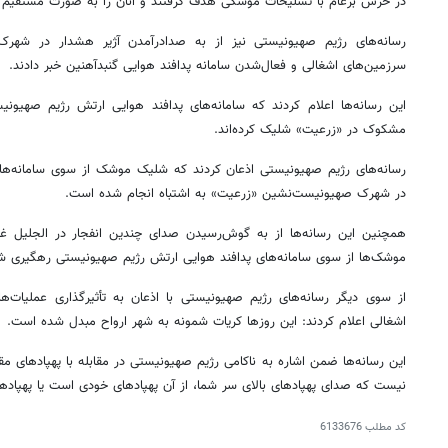
در
حرش
برعام
با تسلیحات موشکی هدف گرفتند و آنان را به صورت مستقیم مو
رسانه‌های رژیم صهیونیستی نیز از به
صدادرآمدن
آژیر هشدار در شهرک
سرزمین‌های اشغالی و فعال‌شدن سامانه پدافند هوایی
گنبدآهنین
خبر دادند.
این رسانه‌ها اعلام کردند که سامانه‌های پدافند هوایی ارتش رژیم صهی
مشکوک در «
زرعیت
» شلیک کرده‌اند.
رسانه‌های رژیم صهیونیستی اذعان کردند که شلیک موشک از سوی سامانه‌ها
در شهرک صهیونیست‌نشین «
زرعیت
» به اشتباه انجام شده است.
همچنین این رسانه‌ها از به گوش‌رسیدن صدای چندین انفجار در
الجلیل
غرب
موشک‌ها از سوی سامانه‌های پدافند هوایی ارتش رژیم صهیونیستی رهگیری شده
از سوی دیگر رسانه‌های رژیم صهیونیستی با اذعان به
تأثیرگذاری
عملیات‌ها
اشغالی اعلام کردند: این روزها
کریات
شمونه
به شهر ارواح مبدل شده است.
این رسانه‌ها ضمن اشاره به ناکامی رژیم صهیونیستی در مقابله با
پهپادهای
مقا
نیست که صدای
پهپادهای
بالای سر شما، از آن
پهپادهای
خودی است یا
پهپاده
کد مطلب
6133676