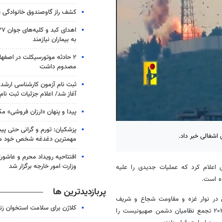
کشف راز گاوصندوق خانوادگی در
به بیماران نیازمند
مصدوم داشت
ثبت نام آزمون کارشناسی ارشد
آغاز شد/ اعلام جزئیات ثبت نام
پیدا و پنهان «ارزان فروشی» مک
پزشکیان: تورم و گرانی حتی پی
اشغالی خبر داد.
مهمترین دغدغه شخص خود م
افتتاحیه رویداد محرم و عاشورا 
وزارت امور خارجه برگزار شد
‌ای اعلام کرد که عملیات جدیدی را علیه
ه است.
پربازدیدترین ها
طین در نوار غزه و مقاومت شجاع و شریف
کلاژن برای سلامت استخوان زن
آنان، رزمندگان مقاومت اسلامی ساعت ۱۶ عصر روز سه‌شنبه یازدهم ژوئن ۲۰۲۴ تجمع نظامیان دشمن صهیونیست را