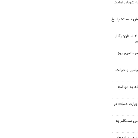
ه شورای امنیت
بخش نیست؛ پاسخ
هشدار نارنجی هواشناسی برای ۴ استان؛ رگبار
ت
ر ناصری روز
یاسی و خیانت
ه به مواضع
 زیارت عتبات در
ستی سنتکام به
ن در رسانه‌های