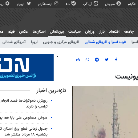
تلگرام
سروش
آی گپ
بله
اینستاگرام
توییتر
روبی
جامعه
اقتصاد
بازار
ورزش
سیاست
بین‌الملل
استان‌ها
عکس
فیلم
مج
اسیا
غرب آسیا و آفریقای شمالی
آفریقای مرکزی و جنوبی
اروپا
آمریکای شمالی
یونیست
تازه‌ترین اخبار
رویترز: دموکرات‌ها قصد انجام
ترامپ را دارند
هوش مصنوعی علی بابا هم پو
جدول زمانی قطع برق استان کرم
یکشنبه ۱۸ مرداد منتشر شد