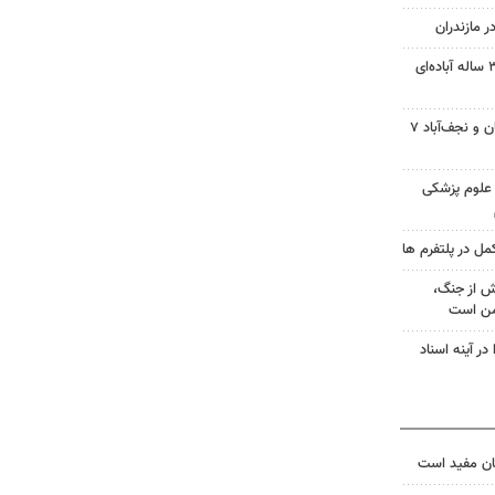
 مازندران
اهدای کبد و کلیه‌های جوان ۳۷ ساله آباده‌ای
۲ حادثه موتورسیکلت در اصفهان و نجف‌آباد ۷
 علوم پزشکی
مل در پلتفرم ها
ش از جنگ،
ن است
در آینه اسناد
ان مفید است