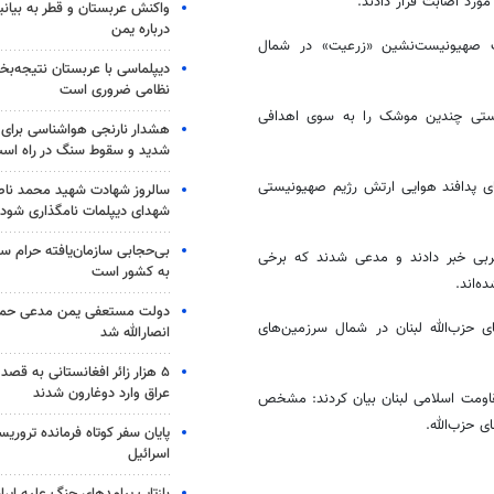
رد اصابت قرار دادند.
واکنش عربستان و قطر به بیانی
درباره یمن
 صهیونیست‌نشین «
زرعیت
» در شمال
دیپلماسی با عربستان نتیجه‌
نظامی ضروری است
ونیستی چندین موشک را به سوی اهدافی
شدید و سقوط سنگ در راه اس
ی پدافند هوایی ارتش رژیم صهیونیستی
سالروز شهادت شهید محمد ناص
شهدای دیپلمات نامگذاری شود
بی‌حجابی سازمان‌یافته حرام س
ی خبر دادند و مدعی شدند که برخی
به کشور است
‌اند.
دولت مستعفی یمن مدعی حمل
ی حزب‌الله لبنان در شمال سرزمین‌های
انصارالله شد
۵ هزار زائر افغانستانی به قصد
عراق وارد دوغارون شدند
ومت اسلامی لبنان بیان کردند: مشخص
ای
حزب‌الله.
پایان سفر کوتاه فرمانده تروری
اسرائیل
بازتاب پیامدهای جنگ علیه ایرا