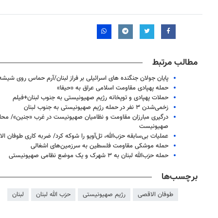
مطالب مرتبط
پایان جولان جنگنده های اسرائیلی بر فراز لبنان/آرم حماس روی شیشه
حمله پهپادی مقاومت اسلامی عراق به «حیفا»
حملات پهپادی و توپخانه رژیم صهیونیستی به جنوب لبنان+فیلم
زخمی‌شدن ۳ نفر در حمله رژیم صهیونیستی به جنوب لبنان
درگیری مبارزان مقاومت و نظامیان صهیونیست در غرب «جنین»/ محاص
صهیونیست
عملیات بی‌سابقه حزب‌الله، تل‌آویو را شوکه کرد/ ضربه کاری طوفان 
حمله موشکی مقاومت فلسطین به سرزمین‌های اشغالی
روزنامه‌های ورزشی شنبه ۱۷ مرداد ۱۴۰۵
روزنام
حمله حزب‌الله لبنان به ۳ شهرک و یک موضع نظامی صهیونیستی
برچسب‌ها
طوفان الاقصی
رژیم صهیونیستی
حزب الله لبنان
لبنان