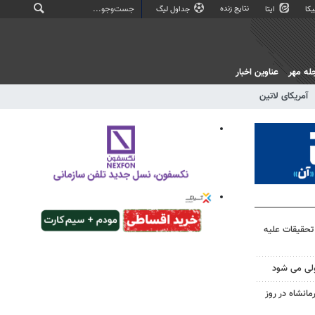
نتایج زنده
کا
ایتا
جداول لیگ
له مهر
عناوین اخبار
آمریکای لاتین
 تحقیقات علیه
لی می شود
انشاه در روز