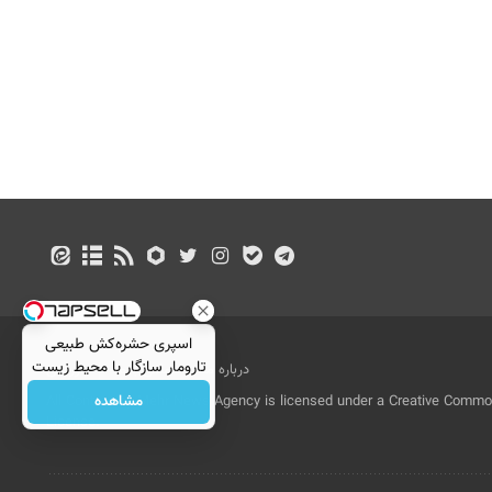
اسپری حشره‌کش طبیعی
تارومار سازگار با محیط زیست
درباره ما
تماس با ما
بازرگانی
و با محافظت طبیعی
مشاهده
All Content by Mehr News Agency is licensed under a Creative Commons
License.