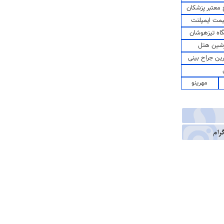
معتبر پزشکان
مت ایمپلنت
اه تیزهوشان
شین هتل
رین جراح بینی
مهرینو