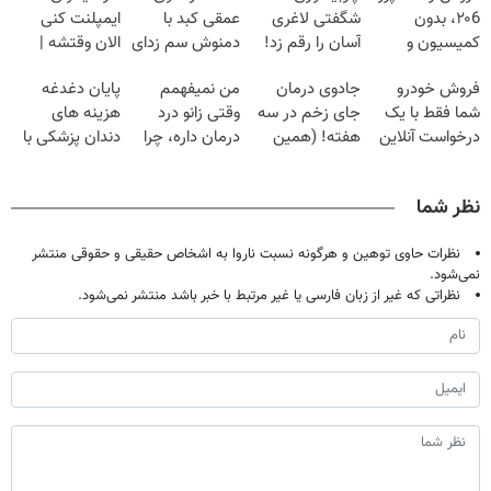
۲۰6، بدون
شگفتی لاغری
عمقی کبد با
ایمپلنت کنی
کمیسیون و
آسان را رقم زد!
دمنوش سم زدای
الان وقتشه |
دردسر
گیاهی
فقط با ۲۵
فروش خودرو
جادوی درمان
من نمیفهمم
پایان دغدغه
میلیون تومان!!!
شما فقط با یک
جای زخم در سه
وقتی زانو درد
هزینه های
درخواست آنلاین
هفته! (همین
درمان داره، چرا
دندان پزشکی با
✔
حالا رایگان
دردش رو داری
پک سفید کننده
صحبت کنید)
تحمل میکنی؟❗
خانگی
نظر شما
نظرات حاوی توهین و هرگونه نسبت ناروا به اشخاص حقیقی و حقوقی منتشر
نمی‌شود.
نظراتی که غیر از زبان فارسی یا غیر مرتبط با خبر باشد منتشر نمی‌شود.