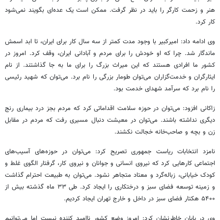
هنر و زحمت کارگر را باید در نظر گرفت. ممکن است یک عده‌ای بگویند نمی‌شود
کار کرد.
وی ادامه داد: امیرکبیر با وجود مدت کمتر از سه سال کار برای ایران، تا ابد اسمش
ماندگار شد. چرا که او خودش را برای مردم و آبادانی ایران، وقف کرد. امروز در
کشور ما افرادی هستند که این میراث بزرگ را برای ما به جا گذاشتند. از نام
ایثارگران و خدمت‌گزاران می‌توان طومار بزرگی را نام برد. می‌توان که شهید رئیسی
را نام برد که سرآمد شهدای خدمت بود.
زاکانی افزود: می‌توان در حوزه سلامت اقداماتی کرد که مردم بجز درد بیماری رنج
دیگری نداشته باشند. می‌توان در معیشت دنبال مسیری رفت که مردم در مقابل
زن و بچه و صاحب‌خانه خجالت نکشند.
نامزد انتخابات ریاست جمهوری تصریح کرد: می‌توان در حوزه‌های آسیب‌های
اجتماعی کارهایی کرد که نیروی انسانی و جوانان و نیروی کار، گرفتار الگوی غلط و
کودک خیابانی، زباله‌گرد و معتاد متجاهر نشود. می‌توان به طبیعت احترام گذاشت
و زمینه توسعه فضای سبز و درختکاری را ایجاد کرد. طی ۳۳ ماه گذشته بیش از
۵۴۰۰ هکتار فضای سبز در داخل و خارج تهران ایجاد کردیم.
وی در پایان خاطرنشان کرد: امروز وضع کشور ناامید کننده نیست اما می‌توانیم