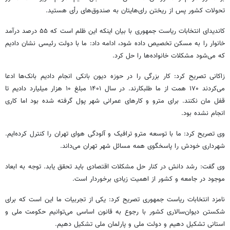
تحولات کشور پس از ریختن رای‌هایتان به صندوق‌های رأی هستید.
کاندیدای انتخابات ریاست جمهوری با بیان اینکه این ظلم است که ۵۵ درصد درآمد
خانوار را به مسکن تخصیص داده شود، ادامه داد: ما با دولت رئیسی نشان دادیم
که می‌شود مشکلات خانواده‌ها را حل کرد.
زاکانی تصریح کرد: کار بزرگی را در حوزه
دیون
بانکی انجام دادیم بانک‌ها ادعا
می‌کردند ۱۷۰ همت از ما طلبکارند. در سال ۱۴۰۱ مبلغ ۱۰ هزار میلیارد دادیم تا
قفل
مان
نکنند. برای مترو و کارهای عمرانی شهر پول گرفته شده بود اما کاری
انجام نشده بود.
وی تصریح کرد: ما با توسعه مترو ترافیک و آلودگی هوای تهران را کنترل کرده‌ایم.
شهرداری خودش را پاسخگوی همه مسائل شهر تهران می‌داند.
وی گفت: رشد دانش در کنار حل مشکلات اقتصادی باید تحقق یابد. توجه به ابعاد
موجود در جامعه و کشور از اهمیت زیادی برخوردار است.
نامزد انتخابات ریاست جمهوری تصریح کرد: یکی از تجربیات ما این است که برای
شکستن دیوان‌سالاری کشور با رجوع به قانون اساسی می‌توانیم حکومت ملی و
استانی تشکیل دهیم و دولت ملی و پارلمان ملی تشکیل دهیم.