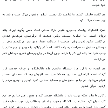
خود شوند.
وی گفت: بنابراین کشور ما نیازمند یک پوست اندازی و تحول بزرگ است و باید به
این سمت حرکت کرد.
نامزد انتخابات ریاست جمهوری عنوان کرد: ممکن است کسی بگوید این‌ها بلند
پروازی است، اما اینگونه نیست. وقتی صحبت از برقی‌سازی می‌کردم عده‌ای
می‌گفتند امکان ندارد. وقتی صحبت از دریافت اعتبار و
یوزانس
می‌کردیم برخی از
دوستان مسئول به صراحت به بنده گفتند اصلاً نمی‌توانید یک یورو از این منابع را
جذب کنید اما بنده این کار را کردم. چون آن‌ها در چارچوب‌های فکری خودشان فکر
می‌کردند.
وی گفت: به تازگی هزار دستگاه ماشین وارد پلاک‌گذاری و چرخه خدمت قرار
گرفته است. البته این عدد باید به ۵۵ هزار عدد افزایش یابد که عمده آن امسال
انجام می‌شود. هر جا بر منابع ملی و مصالح اسلامی تکیه کردیم و نوکری مردم را
کردیم، موفق شدیم.
زاکانی با بیان اینکه دولت باید از دانشگاه حمایت کند و هیچ راهی نداریم جز این
کار، عنوان کرد: احترام به دانشگاه و حوزه و اساتید و طلاب باید مورد حمایت قرار
گیرد. باید فساد را به عنوان مانع اصلی، از جلوی پا برداشت و به دانش تکیه کرد.