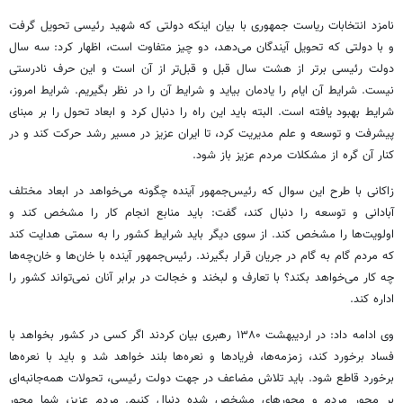
نامزد انتخابات ریاست جمهوری با بیان اینکه دولتی که شهید رئیسی تحویل گرفت
و با دولتی که تحویل آیندگان می‌دهد، دو چیز متفاوت است، اظهار کرد: سه سال
دولت رئیسی برتر از هشت سال قبل و قبل‌تر از آن است و این حرف نادرستی
نیست. شرایط آن ایام را یادمان بیاید و شرایط آن را در نظر بگیریم. شرایط امروز،
شرایط بهبود یافته است. البته باید این راه را دنبال کرد و ابعاد تحول را بر مبنای
پیشرفت و توسعه و علم مدیریت کرد، تا ایران عزیز در مسیر رشد حرکت کند و در
کنار آن گره از مشکلات مردم عزیز باز شود.
زاکانی با طرح این سوال که رئیس‌جمهور آینده چگونه می‌خواهد در ابعاد مختلف
آبادانی و توسعه را دنبال کند، گفت: باید منابع انجام کار را مشخص کند و
اولویت‌ها را مشخص کند. از سوی دیگر باید شرایط کشور را به سمتی هدایت کند
که مردم گام به گام در جریان قرار بگیرند. رئیس‌جمهور آینده با خان‌ها و خان‌چه‌ها
چه کار می‌خواهد بکند؟ با تعارف و لبخند و خجالت در برابر آنان نمی‌تواند کشور را
اداره کند.
وی ادامه داد: در اردیبهشت ۱۳۸۰ رهبری بیان کردند اگر کسی در کشور بخواهد با
فساد برخورد کند، زمزمه‌ها، فریادها و نعره‌ها بلند خواهد شد و باید با نعره‌ها
برخورد قاطع شود. باید تلاش مضاعف در جهت دولت رئیسی، تحولات همه‌جانبه‌ای
بر محور مردم و محورهای مشخص شده دنبال کنیم. مردم عزیز، شما محور