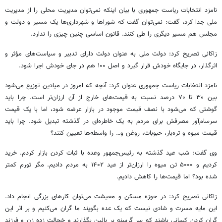
نامزد انتخابات ریاست جمهوری با بیان اینکه نمی‌توان مدیریت محلی را از مدیریت
ملی جدا کرد، گفت: نمی‌توان گفت که شوراها و شهرداری‌ها یک مسیر و دولت و
مجلس هم مسیر دیگری را طی کنند. قانون اساسی چنین چیزی را ندارد.
زاکانی تصریح کرد: دولت ملی به عنوان دولت دارای تدبیر و سیاست‌های مؤثر و
اثرگذار، در جایگاه خودش قرار گیرد و اصل ۱۰۰ هم در جای خودش اجرا شود.
نامزد انتخابات ریاست جمهوری عنوان کرد: آنچه که امروز در میادین توزیع می‌شود
بین ۳۰ تا ۷۰ درصد نسبت به قیمت‌های خارج از آن ارزان‌تر است. چرا باید
گوشتی که می‌شود با نصف قیمت موجود در بازار عرضه شود، اما با یک قیمت
سرسام‌آور مصرفش برای مردم به یک خاطره‌ای در گذشته تبدیل شود. چرا باید
قیمت میوه و تره‌بار، حبوبات، روغن و… را واسطه‌ها تعیین کنند؟
وی گفت: شب عید گذشته به رئیس‌جمهور وعده با ثبات کردن بازار کردم. خرید
کردیم و ۵۰۰۰ تن میوه را ارزان‌تر از عید ۱۴۰۲ به مردم دادیم. مگر تورم کمتر
شده بود؟ اما قیمت‌ها را کاهش دادیم.
زاکانی تصریح کرد: در حوزه مسکن و معیشت می‌توان کارهای بزرگی انجام داد.
این مایه مسرت و شادی نیست که یک عده بگویند ما گران می‌کنیم و بر اثر این
گران کردن کسانی باشند که سر گرسنه بر بالین بگذارند و خجالت زده زن و فرزند