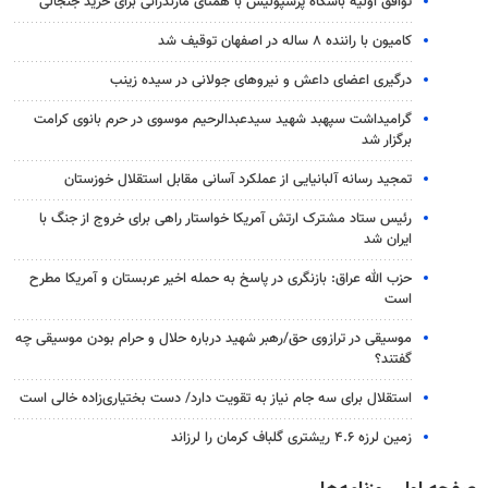
توافق اولیه باشگاه پرسپولیس با همتای مازندرانی برای خرید جنجالی
کامیون با راننده ۸ ساله در اصفهان توقیف شد
درگیری اعضای داعش و نیروهای جولانی در سیده زینب
گرامیداشت سپهبد شهید سیدعبدالرحیم موسوی در حرم بانوی کرامت
برگزار شد
تمجید رسانه آلبانیایی از عملکرد آسانی مقابل استقلال خوزستان
رئیس ستاد مشترک ارتش آمریکا خواستار راهی برای خروج از جنگ با
ایران شد
حزب الله عراق: بازنگری در پاسخ به حمله اخیر عربستان و آمریکا مطرح
است
موسیقی در ترازوی حق/رهبر شهید درباره حلال و حرام بودن موسیقی چه
گفتند؟
استقلال برای سه جام نیاز به تقویت دارد/ دست بختیاری‌زاده خالی است
زمین لرزه ۴.۶ ریشتری گلباف کرمان را لرزاند