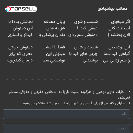
مطالب پیشنهادی
اگر میخوای
شست و شوی
پایان دغدغه
نجاتش بده! با
ایمپلنت کنی
عمقی کبد با
هزینه های
این دمنوش
الان وقتشه |
دمنوش سم زدای
دندان پزشکی با
کبدتو پاکسازی
فقط با ۲۵
گیاهی
پک سفید کننده
کن+ضمانت
این نوشیدنی
شست و شوی
فقط تا امشب
دمنوش خوش
میلیون تومان!!!
خانگی
مرجوعی
گیاهی کبد شما
چربی های کبد با
میتونی این
عطری که برای
را سم زدایی می
نوشیدنی
نوشیدنی سم
درمان کبدچرب
کند (با ضمانت
گیاهی(55%تخفیف)
زدای کبد رو با
معجزه میکنه
مرجوعی)
55% تخفیف
نظر شما
بخری
نظرات حاوی توهین و هرگونه نسبت ناروا به اشخاص حقیقی و حقوقی منتشر
نمی‌شود.
نظراتی که غیر از زبان فارسی یا غیر مرتبط با خبر باشد منتشر نمی‌شود.