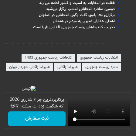
غفلت در انتخابات به امنیت و کشور لطمه می زند
دومین مناظره انتخاباتی امشب برگزار می‌شود
برگزاری ۱۵۰ پاتوق گفت وگوی انتخاباتی در اصفهان
اهدای هدایای غدیری به مردم در هفتکل
تخریب کاندیداهای ریاست جمهوری اقدامی ناروا است
برچسب‌ها
انتخابات ریاست جمهوری
انتخابات ریاست جمهوری 1403
نامزد ریاست جمهوری
علیرضا زاکانی
علیرضا زاکانی شهردار تهران
پرکاربردترین چراغ شارژی 2026
که شگفت زده ات میکنه 💡😍
ثبت سفارش