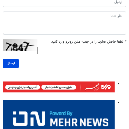
*
لطفا حاصل عبارت را در جعبه متن روبرو وارد کنید
ارسال