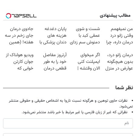
مطالب پیشنهادی
من نمیفهمم
شست و شوی
پایان دغدغه
جادوی درمان
وقتی زانو درد
عمقی کبد با
هزینه های
جای زخم در سه
درمان داره، چرا
دمنوش سم زدای
دندان پزشکی با
هفته! (همین
دردش رو داری
گیاهی
پک سفید کننده
حالا رایگان
درمان زانو درد،
اگر میخوای
آرتروز مفاصل
ویدیو هولناک از
تحمل میکنی؟❗
خانگی
صحبت کنید)
بدون هیچگونه
ایمپلنت کنی
خود را به طور
جوان کارتن
عوارض در منزل
الان وقتشه |
قطعی درمان
خوابی که
(◂پرسش‌نامه)
فقط با ۲۵
کنید!
میلیاردر شد.
میلیون تومان!!!
◗پرسش‌نامه◖
آموزش رایگان
نظر شما
نظرات حاوی توهین و هرگونه نسبت ناروا به اشخاص حقیقی و حقوقی منتشر
نمی‌شود.
نظراتی که غیر از زبان فارسی یا غیر مرتبط با خبر باشد منتشر نمی‌شود.