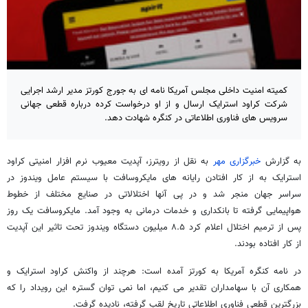
کمیته امنیت داخلی مجلس آمریکا نامه ای به جورج کورتز مدیر ارشد اجرایی
شرکت کراود استرایک ارسال و از او درخواست کرده درباره قطعی جهانی
سرویس های فناوری اطلاعاتی در کنگره شهادت دهد.
به گزارش
خبرگزاری مهر
به نقل از رویترز، آپدیت معیوب نرم افزار امنیتی کراود
استرایک به از کار افتادن رایانه های مایکروسافت با سیستم عامل ویندوز در
سراسر جهان منجر شد و در پی آنها اختلالاتی در صنایع مختلف از خطوط
هواپیمایی گرفته تا بانکداری و خدمات درمانی به وجود آمد. مایکروسافت یک روز
پس از ترمیم اختلال اعلام کرد ۸.۵ میلیون دستگاه ویندوز تحت تاثیر این آپدیت
از کار افتاده بودند.
در نامه کنگره آمریکا به کورتز آمده است: هرچند از واکنش کراود استرایک و
همکاری آن با سهامداران تقدیر می کنیم، اما نمی توان گستره این رویداد را که
بزرگترین قطعی فناوری اطلاعاتی تاریخ لقب گرفته، نادیده گرفت.