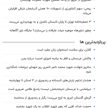
تصاویری از حریق در واحد صنعتی شهرک نصیرآباد بهارستان
روحی: سهم کشاورزی از تسهیلات ۷۰ همتی آذربایجان شرقی افزایش
می‌یابد
۳ ﺗﺼﻔﻴﻪ‌ﺧﺎﻧﻪ‌ تهران تا پایان تابستان تکمیل و به بهره‌برداری می‌رسند
چطور «باورها» جوهره حیات عارفانه را می‌سازند؟ جایگاه باور آگاهانه
پربازدیدترین ها
کلاژن برای سلامت استخوان زنان مفید است
واکنش عربستان و قطر به بیانیه شورای امنیت درباره یمن
سالروز شهادت شهید محمد ناصر ناصری روز شهدای دیپلمات نامگذاری
شود
هشدار تداوم بارش‌های تابستانه و رعدوبرق در ۴ استان تا چهارشنبه
دیپلماسی با عربستان نتیجه‌بخش نیست؛ پاسخ نظامی ضروری است
گرمای گلستان امروز به اوج می‌رسد؛ رگبار و رعدوبرق از سه‌شنبه
«حجت خدا»، لقبی که رهبر شهید انقلاب به یک شهید بخشید