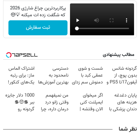
پرکاربردترین چراغ شارژی 2026
که شگفت زده ات میکنه 💡😍
ثبت سفارش
مطالب پیشنهادی
گردونه شانس
شست و شوی
دسترسی
اشتراک الماس
بدون پوچ، از
عمقی کبد با
نامحدود به
ماز: برای رتبه
آیفون17تا PS5 و
دمنوش سم زدای
بهترین آموزش‌ها
یک‌های کنکور!
طلای دیجیتال و
گیاهی
تا روز کنکور
پایان دغدغه
اگر میخوای
من نمیفهمم
1000 دلار جایزه
دلار🔥
هزینه های
ایمپلنت کنی
وقتی زانو درد
ببر 💲🤑💲
دندان پزشکی با
الان وقتشه |
درمان داره، چرا
گردونه رو
پک سفید کننده
فقط با ۲۵
دردش رو داری
بچرخون
خانگی
میلیون تومان!!!
تحمل میکنی؟❗
نظر شما