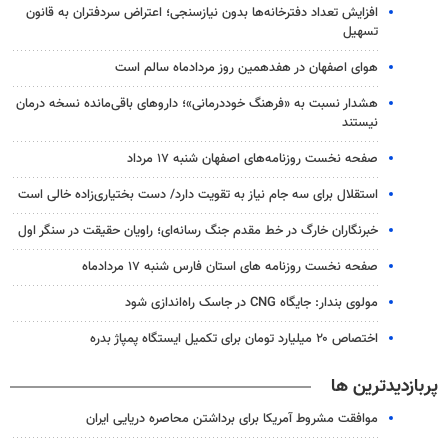
افزایش تعداد دفترخانه‌ها بدون نیازسنجی؛ اعتراض سردفتران به قانون
تسهیل
هوای اصفهان در هفدهمین روز مردادماه سالم است
هشدار نسبت به «فرهنگ خوددرمانی»؛ داروهای باقی‌مانده نسخه درمان
نیستند
صفحه نخست روزنامه‌های اصفهان شنبه ۱۷ مرداد
استقلال برای سه جام نیاز به تقویت دارد/ دست بختیاری‌زاده خالی است
خبرنگاران خارگ در خط مقدم جنگ رسانه‌ای؛ راویان حقیقت در سنگر اول
صفحه نخست روزنامه های استان فارس شنبه ۱۷ مردادماه
مولوی بندار: جایگاه CNG در جاسک راه‌اندازی شود
اختصاص ۲۰ میلیارد تومان برای تکمیل ایستگاه پمپاژ بدره
پربازدیدترین ها
موافقت مشروط آمریکا برای برداشتن محاصره دریایی ایران