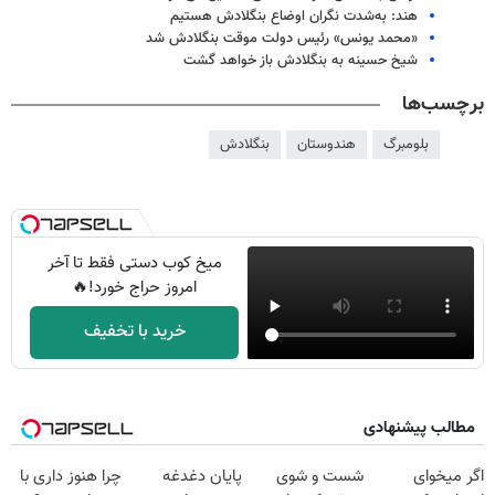
هند: به‌شدت نگران اوضاع بنگلادش هستیم
«محمد یونس» رئیس دولت موقت بنگلادش شد
شیخ حسینه به بنگلادش باز خواهد گشت
برچسب‌ها
بلومبرگ
هندوستان
بنگلادش
میخ کوب دستی فقط تا آخر
امروز حراج خورد!🔥
خرید با تخفیف
مطالب پیشنهادی
اگر میخوای
شست و شوی
پایان دغدغه
چرا هنوز داری با