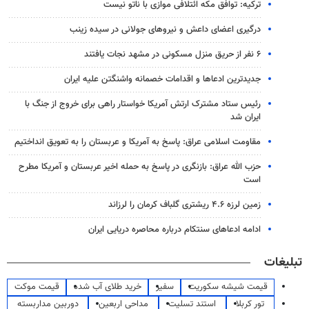
ترکیه: توافق مکه ائتلافی موازی با ناتو نیست
درگیری اعضای داعش و نیروهای جولانی در سیده زینب
۶ نفر از حریق منزل مسکونی در مشهد نجات یافتند
جدیدترین ادعاها و اقدامات خصمانه واشنگتن علیه ایران
رئیس ستاد مشترک ارتش آمریکا خواستار راهی برای خروج از جنگ با
ایران شد
مقاومت اسلامی عراق: پاسخ به آمریکا و عربستان را به تعویق انداختیم
حزب الله عراق: بازنگری در پاسخ به حمله اخیر عربستان و آمریکا مطرح
است
زمین لرزه ۴.۶ ریشتری گلباف کرمان را لرزاند
ادامه ادعاهای سنتکام درباره محاصره دریایی ایران
تبلیغات
قیمت شیشه سکوریت
سفیر
خرید طلای آب شده
قیمت موکت
تور کربلا
استند تسلیت
مداحی اربعین
دوربین مداربسته