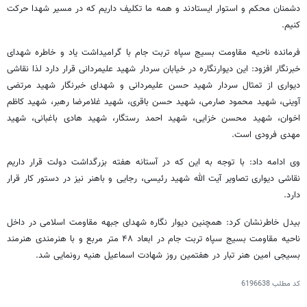
دشمنان محکم و استوار ایستادند و همه ما تکلیف داریم که در مسیر شهدا حرکت
کنیم.
فرمانده ناحیه مقاومت بسیج سپاه تربت جام با گرامیداشت یاد و خاطره شهدای
خبرنگار افزود: این دیوارنگاره در خیابان سردار شهید علیمردانی قرار دارد لذا نقاشی
دیواری از تمثال سردار شهید حسن علیمردانی و شهدای خبرنگار شهید مرتضی
آوینی
، شهید محمود صارمی، شهید حسن باقری، شهید غلامرضا رهبر، شهید کاظم
اخوان، شهید محسن خزایی، شهید احمد رستگار، شهید هادی باغبانی، شهید
مهدی فرودی است.
وی ادامه داد: با توجه به این که در آستانه هفته بزرگداشت دولت قرار داریم
نقاشی دیواری تصاویر آیت الله شهید رئیسی، رجایی و باهنر نیز در دستور کار قرار
دارد.
بیدل
خاطرنشان کرد: همچنین دیوار نگاره شهدای جبهه مقاومت اسلامی در داخل
ناحیه مقاومت بسیج سپاه تربت جام در ابعاد ۴۸ متر مربع و با هنرمندی هنرمند
بسیجی امین هنر تبار در هفتمین روز شهادت اسماعیل
هنیه
رونمایی شد.
کد مطلب
6196638