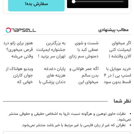
سفارش بده!
مطالب پیشنهادی
اگر میخوای
شست و شوی
به بزرگترین
هنوز برای زانو درد
ایمپلنت کنی
عمقی کبد با
جشنواره ایمپلنت
قرص میخوری؟
الان وقتشه |
دمنوش سم زدای
تهران سر بزنید !
وقتی می‌شه
فقط با ۲۵
گیاهی
| فقط ۲۵
بدون عمل
خرید موبایل با
اگه عمر طولانی و
پایان دغدغه
ویدیو هولناک از
میلیون تومان!!!
میلیون !
درمانش کرد؟؟؟؟
اسنپ پی | در ۴
بدن سالم
هزینه های
جوان کارتن
قسط بدون سود
میخوای این
دندان پزشکی با
خوابی که
و کارمزد!
نوشیدنی رو با
پک سفید کننده
میلیاردر شد.
تخفیف بخر
خانگی
آموزش رایگان
نظر شما
نظرات حاوی توهین و هرگونه نسبت ناروا به اشخاص حقیقی و حقوقی منتشر
نمی‌شود.
نظراتی که غیر از زبان فارسی یا غیر مرتبط با خبر باشد منتشر نمی‌شود.