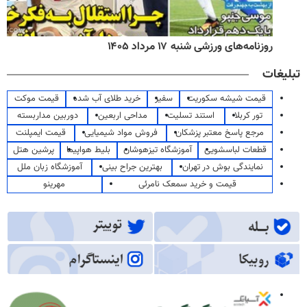
روزنامه‌های ورزشی شنبه ۱۷ مرداد ۱۴۰۵
تبلیغات
قیمت شیشه سکوریت
سفیر
خرید طلای آب شده
قیمت موکت
تور کربلا
استند تسلیت
مداحی اربعین
دوربین مداربسته
مرجع پاسخ معتبر پزشکان
فروش مواد شیمیایی
قیمت ایمپلنت
قطعات لباسشویی
آموزشگاه تیزهوشان
بلیط هواپیما
پرشین هتل
نمایندگی بوش در تهران
بهترین جراح بینی
آموزشگاه زبان ملل
قیمت و خرید سمعک نامرئی
مهرینو