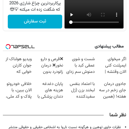
پرکاربردترین چراغ شارژی 2026
که شگفت زده ات میکنه 💡😍
ثبت سفارش
مطالب پیشنهادی
اگر میخوای
شست و شوی
❌قرص‌ و دارو
ویدیو هولناک از
ایمپلنت کنی
عمقی کبد با
نخور❌ درمان
جوان کارتن
الان وقتشه |
دمنوش سم زدای
زانودرد بدون
خوابی که
فقط با ۲۵
گیاهی
قرص
میلیاردر شد.
جادوی درمان
با اعتماد بنفس
پایان دغدغه
خلافی خودروتو
میلیون تومان!!!
آموزش رایگان
جای زخم در سه
لبخند بزن (ژل
هزینه های
الان ببین، با
هفته! (همین
سفیدکننده
دندان پزشکی با
پلاک و کد ملی،
حالا رایگان
دندان40%تخفیف)
پک سفید کننده
بدون نیاز به
صحبت کنید)
خانگی
مراجعه حضوری
نظر شما
نظرات حاوی توهین و هرگونه نسبت ناروا به اشخاص حقیقی و حقوقی منتشر