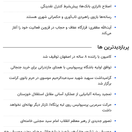
اصلاح ناترازی بانک‌ها؛ پیش‌شرط کنترل نقدینگی
رسانه‌ها بازوی راهبردی تاب‌آوری و حکمرانی شهری هستند
آیت‌الله مظفری: قرارگاه عفاف و حجاب در قزوین فعالیت خود را آغاز
می‌کند
پربازدیدترین ها
کامیون با راننده ۸ ساله در اصفهان توقیف شد
توافق اولیه باشگاه پرسپولیس با همتای مازندرانی برای خرید جنجالی
گرامیداشت سپهبد شهید سیدعبدالرحیم موسوی در حرم بانوی کرامت
برگزار شد
تمجید رسانه آلبانیایی از عملکرد آسانی مقابل استقلال خوزستان
حرکت سرمربی پرسپولیس روی لبه پرتگاه/ تارتار دیگر بهانه‌ای نخواهد
داشت
تصویر جدیدی از رهبر معظم انقلاب امام سید مجتبی خامنه‌ای
موسیقی در ترازوی حق/رهبر شهید درباره حلال و حرام بودن موسیقی چه