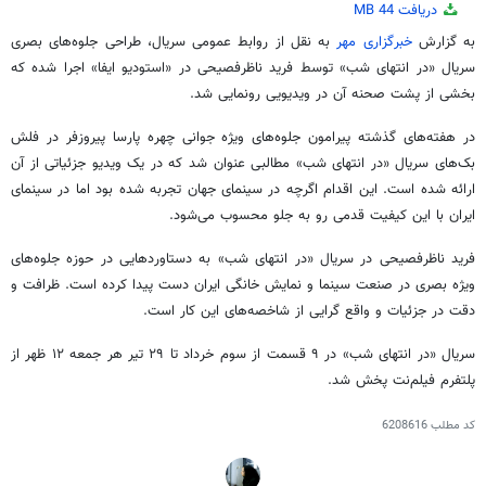
0
دریافت
44 MB
seconds
of
به گزارش
خبرگزاری مهر
به نقل از روابط عمومی سریال، طراحی جلوه‌های بصری
1
سریال «در انتهای شب» توسط فرید ناظرفصیحی در «استودیو ایفا» اجرا شده که
minute,
53
بخشی از پشت صحنه آن در ویدیویی رونمایی شد.
seconds
در هفته‌های گذشته پیرامون جلوه‌های ویژه جوانی چهره پارسا پیروزفر در فلش
بک‌های سریال «در انتهای شب» مطالبی عنوان شد که در یک ویدیو جزئیاتی از آن
ارائه شده است. این اقدام اگرچه در سینمای جهان تجربه شده بود اما در سینمای
ایران با این کیفیت قدمی رو به جلو محسوب می‌شود.
فرید ناظرفصیحی در سریال «در انتهای شب» به دستاوردهایی در حوزه جلوه‌های
ویژه بصری در صنعت سینما و نمایش خانگی ایران دست پیدا کرده است. ظرافت و
دقت در جزئیات و واقع گرایی از شاخصه‌های این کار است.
سریال «در انتهای شب» در ۹ قسمت از سوم خرداد تا ۲۹ تیر هر جمعه ۱۲ ظهر از
پلتفرم فیلم‌نت پخش شد.
کد مطلب
6208616