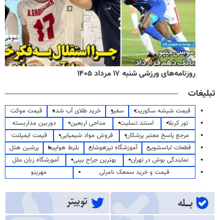
روزنامه‌های ورزشی شنبه ۱۷ مرداد ۱۴۰۵
تبلیغات
قیمت شیشه سکوریت
سفیر
خرید طلای آب شده
قیمت موکت
تور کربلا
استند تسلیت
مداحی اربعین
دوربین مداربسته
مرجع پاسخ معتبر پزشکان
فروش مواد شیمیایی
قیمت ایمپلنت
قطعات لباسشویی
آموزشگاه تیزهوشان
بلیط هواپیما
پرشین هتل
نمایندگی بوش در تهران
بهترین جراح بینی
آموزشگاه زبان ملل
قیمت و خرید سمعک نامرئی
مهرینو