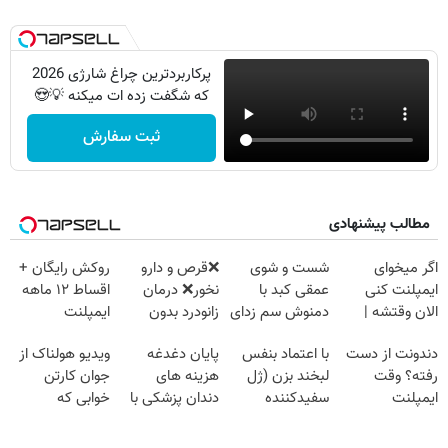
پرکاربردترین چراغ شارژی 2026
که شگفت زده ات میکنه 💡😍
ثبت سفارش
مطالب پیشنهادی
اگر میخوای
شست و شوی
❌قرص‌ و دارو
روکش رایگان +
ایمپلنت کنی
عمقی کبد با
نخور❌ درمان
اقساط ۱۲ ماهه
الان وقتشه |
دمنوش سم زدای
زانودرد بدون
ایمپلنت
فقط با ۲۵
گیاهی
قرص
دندونت از دست
با اعتماد بنفس
پایان دغدغه
ویدیو هولناک از
میلیون تومان!!!
رفته؟ وقت
لبخند بزن (ژل
هزینه های
جوان کارتن
ایمپلنت
سفیدکننده
دندان پزشکی با
خوابی که
دیجیتاله
دندان40%تخفیف)
پک سفید کننده
میلیاردر شد.
خانگی
آموزش رایگان