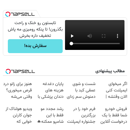
تابستون رو خنک و راحت
بگذرون! تا پنکه رومیزی مه پاش
تخفیف داره بخرش
سفارش بده!
مطالب پیشنهادی
اگر میخوای
شست و شوی
پایان دغدغه
هنوز برای زانو درد
ایمپلنت کنی
عمقی کبد با
هزینه های
قرص میخوری؟
الان وقتشه |
دمنوش سم زدای
دندان پزشکی با
وقتی می‌شه
فقط با ۲۵
گیاهی
پک سفید کننده
بدون عمل
فروش خودرو
فرم خود را در
رشد مجدد مو
ویدیو هولناک از
میلیون تومان!!!
خانگی
درمانش کرد؟؟؟؟
شما فقط با یک
بزرگترین
فقط با این
جوان کارتن
درخواست آنلاین
جشنواره ایمپلنت
شامپو ممکنه🔥
خوابی که
✔
تهران پر کنید ! |
(تخفیف ویژه
میلیاردر شد.