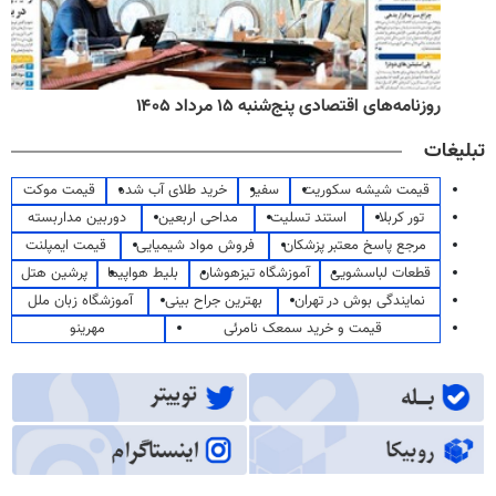
روزنامه‌های اقتصادی پنج‌شنبه ۱۵ مرداد ۱۴۰۵
تبلیغات
قیمت شیشه سکوریت
سفیر
خرید طلای آب شده
قیمت موکت
تور کربلا
استند تسلیت
مداحی اربعین
دوربین مداربسته
مرجع پاسخ معتبر پزشکان
فروش مواد شیمیایی
قیمت ایمپلنت
قطعات لباسشویی
آموزشگاه تیزهوشان
بلیط هواپیما
پرشین هتل
نمایندگی بوش در تهران
بهترین جراح بینی
آموزشگاه زبان ملل
قیمت و خرید سمعک نامرئی
مهرینو