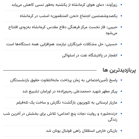
زورآوند: دمای هوای کرمانشاه از یکشنبه به‌طور نسبی کاهش می‌یابد
یکصدوشصتمین اجتماع «نحن المنتقمون» امشب در کرمانشاه
حبیبی: فاز نخست مرکز فرهنگی دفاع مقدس کرمانشاه به‌زودی افتتاح
می‌شود
حسینی: حل مشکلات خبرنگاران نیازمند هم‌افزایی همه دستگاه‌ها است
انفجار در پالایشگاه نفت در اسلواکی
پربازدیدترین ها
پاسخ تأمین‌اجتماعی به زمان پرداخت مابه‌التفاوت حقوق بازنشستگان
پیکر مطهر شهید «محمدعلی رحیم‌زاده» در اورامان تشییع شد
مازیار لرستانی به تلویزیون بازگشت؛ نگارش و ساخت یک تله‌فیلم
«زنده‌شور» و روایت نجات پنج اعدامی؛ تلاش برای بخشش در آخرین شب
زندگی
بازیکن خارجی استقلال راهی فوتبال یونان شد