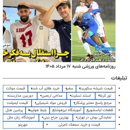
روزنامه‌های ورزشی شنبه ۱۷ مرداد ۱۴۰۵
تبلیغات
قیمت شیشه سکوریت
سفیر
خرید طلای آب شده
قیمت موکت
تور کربلا
استند تسلیت
مداحی اربعین
دوربین مداربسته
مرجع پاسخ معتبر پزشکان
فروش مواد شیمیایی
قیمت ایمپلنت
قطعات لباسشویی
آموزشگاه تیزهوشان
بلیط هواپیما
پرشین هتل
نمایندگی بوش در تهران
بهترین جراح بینی
آموزشگاه زبان ملل
قیمت و خرید سمعک نامرئی
مهرینو