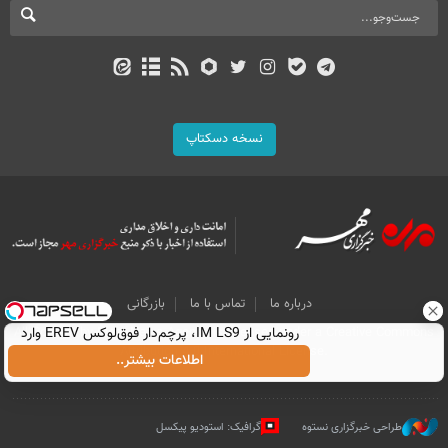
نسخه دسکتاپ
درباره ما
تماس با ما
بازرگانی
All Content by Mehr News Agency is licensed under a Creative Commons
رونمایی از IM LS9، پرچم‌دار فوق‌لوکس EREV وارد
Attribution 4.0 International License.
بازار ایران شد
اطلاعات بیشتر..
طراحی خبرگزاری نستوه
گرافیک: استودیو پیکسل