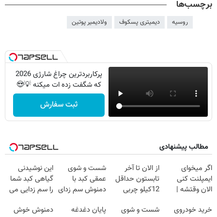
برچسب‌ها
روسیه
دیمیتری پسکوف
ولادیمیر پوتین
پرکاربردترین چراغ شارژی 2026
که شگفت زده ات میکنه 💡😍
ثبت سفارش
مطالب پیشنهادی
اگر میخوای
از الان تا آخر
شست و شوی
این نوشیدنی
ایمپلنت کنی
تابستون حداقل
عمقی کبد با
گیاهی کبد شما
الان وقتشه |
12کیلو چربی
دمنوش سم زدای
را سم زدایی می
فقط با ۲۵
میسوزونی🧨
گیاهی
کند (با ضمانت
خرید خودروی
شست و شوی
پایان دغدغه
دمنوش خوش
میلیون تومان!!!
مرجوعی)