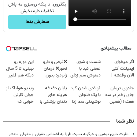
بگذرون! تا پنکه رومیزی مه پاش
تخفیف داره بخرش
سفارش بده!
مطالب پیشنهادی
اگر میخوای
شست و شوی
❌قرص‌ و دارو
این دوره رو
ایمپلنت کنی
عمقی کبد با
نخور❌ درمان
نبینی، تا 5 سال
الان وقتشه |
دمنوش سم زدای
زانودرد بدون
دیگه هم فقیر
فقط با ۲۵
گیاهی
قرص
می‌مونی! همین
جادوی درمان
فولادی شدن کبد
پایان دغدغه
ویدیو هولناک از
میلیون تومان!!!
الان ثبت نام کن
جای زخم در سه
با یک فنجان
هزینه های
جوان کارتن
هفته! (همین
نوشیدنی سم زدا
دندان پزشکی با
خوابی که
حالا رایگان
پک سفید کننده
میلیاردر شد.
صحبت کنید)
خانگی
آموزش رایگان
نظر شما
نظرات حاوی توهین و هرگونه نسبت ناروا به اشخاص حقیقی و حقوقی منتشر