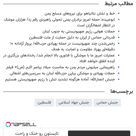
مطالب مرتبط
خط و نشان نتانیاهو برای نیروهای مسلح یمن
ابوعبیده: حمله امروز برادران یمنی تحولی راهبردی رقم زد/ هزاران موشک
در انتظار اشغالگران است
حملات هوایی رژیم صهیونیستی به جنوب لبنان
قدردانی حماس از ایران به دلیل حمایت از ملت فلسطین
زخمی‌شدن چند صهیونیست در حمله پهپادی حزب‌الله/ پرواز آزادانه ۱۰
دقیقه‌ای پهپاد مقاومت و اصابت به هدف
عملیات امروز ما با موشکی با فناوری بالا انجام شد/ رخدادهای بزرگتری در
آینده اتفاق خواهد افتاد
راهپیمایی میلیونی مردم یمن به مناسبت میلاد پیامبر اکرم (ص)+ فیلم
حملات پهپادی و موشکی پیاپی حزب‌الله لبنان به سرزمین‌های اشغالی
جنبش انصارالله: آماده هرگونه تشدید تنش با رژیم صهیونیستی هستیم
برچسب‌ها
جنبش حماس
جنبش جهاد اسلامی
فلسطین
تابستون رو خنک و راحت