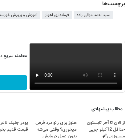
برچسب‌ها
سید احمد موالی زاده
فرمانداری اهواز
آموزش و پرورش خوزست
معامله سریع در 
مطالب پیشنهادی
از الان تا آخر تابستون
هنوز برای زانو درد قرص
پودر جلبک لاغری
حداقل 12کیلو چربی
میخوری؟ وقتی می‌شه
قیمت قدیم بخر
میسوزونی🧨
بدون عمل درمانش