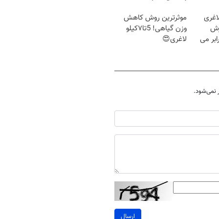
اغری
موثرترین روش کاهش
زش
وزن گیاهی! 5تا۷کیلو
یسوزی را 3برابر می
لاغری😍
نمی‌شود.
ارسال