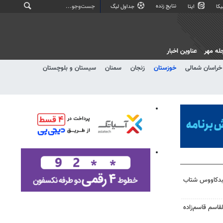
نتایج زنده
کا
ایتا
جداول لیگ
له مهر
عناوین اخبار
خراسان شمالی
خوزستان
زنجان
سمنان
سیستان و بلوچستان
نبدکاووس شتاب
قاسم قاسم‌زاده