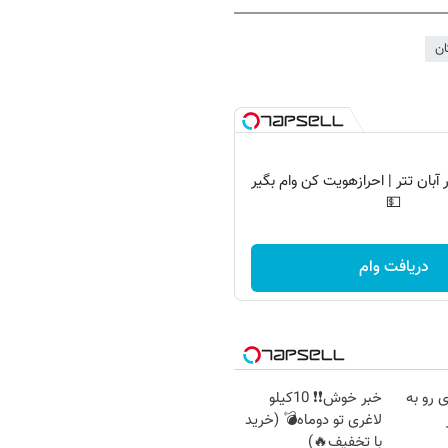
ان
آبان تتر | احرازهویت کن وام بگیر
💵
دریافت وام
 رو به
خبر خوش❗❗ 10کیلو
لاغری تو دوماه💣 (خرید
با تخفیف🔥)