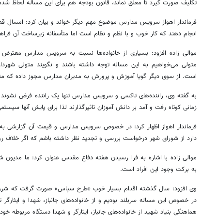
تکلیف صورت گیرد تا معلق نماند، قانون بودجه هم برای این مساله لحاظ شد
فرماندار اهواز سرویس مدارس موضوع مهم دیگر خواند و بیان کرد: امسال قصد د
انجام دهند که کار خوب و با نظم و نظام است اما متأسفانه زیرساخت آن فر
موالی زاده افزود: بسیاری از خانواده‌ها نسبت به سرویس مدارس معترض هس
متولی می‌خواهیم به این مساله توجه داشته باشند و نگویند متولی شهردار
است. از سوی دیگر گویا آموزش و پرورش به مدیران مدارس مجوز داده که 
به گفته وی، راننده‌های تاکسی و سرویس مدارس تنها یک راننده فرض نشوند بل
زمانی کوتاه رفت و آمد بر دانش آموزان تاثیرگذارند لذا برای پایش آنها سیستم
فرماندار اهواز اظهار کرد: در خصوص سرویس مدارس و قیمت آن گزارشی به م
دارد از شورای شهر درخواست بررسی و تجدید نظر داشته باشم که اگر خلاف ر
موالی زاده با اشاره به فرا رسیدن هفته دفاع مقدس عنوان کرد: ما مدیون 
به برکت وجود این افراد است.
۱۴
روزنامه‌های صبح پنج‌شنبه ۱۵ مرداد ۱۴۰۵
روزنام
وی افزود: سال گذشته اقدام بسیار خوب «طرح سپاس» صورت گرفت که شروع
در خصوص این مساله سربلند بودیم و از خانواده‌های جانباز، شهدا و ایثارگر تق
هماهنگی بنیاد شهید از خانواده‌های جانباز، ایثارگر و شهدا دستگاه مربوطه خود 