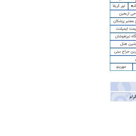
کت
تور کربلا
حی اربعین
معتبر پزشکان
مت ایمپلنت
اه تیزهوشان
شین هتل
رین جراح بینی
مهرینو