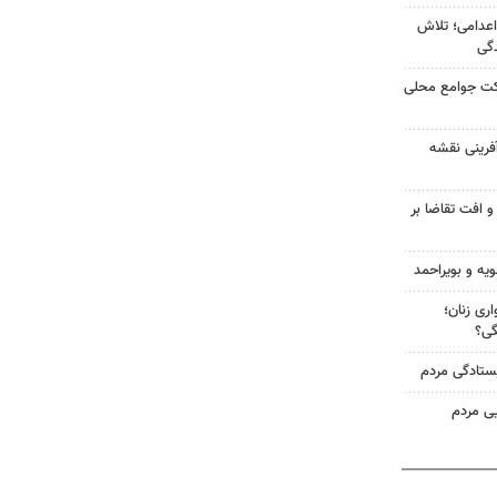
اعدامی؛ تلاش
گی
رکت جوامع محلی
آفرینی نقشه
و افت تقاضا بر
ویه و بویراحمد
ری زنان؛
گی؟
یستادگی مردم
یی مردم