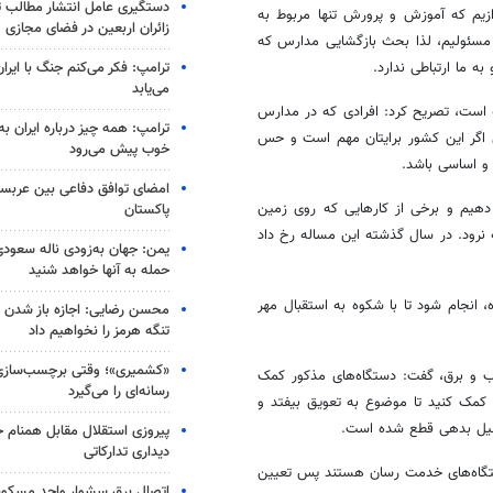
دستگیری عامل انتشار مطالب تو
ازیم که آموزش و پرورش تنها مربوط به
زائران اربعین در فضای مجازی
مسئولیم، لذا بحث بازگشایی مدارس که
ترامپ: فکر می‌کنم جنگ با ایران
 ما ارتباطی ندارد.
می‌یابد
ه است، تصریح کرد: افرادی که در مدارس
ترامپ: همه چیز درباره ایران به
ن اگر این کشور برایتان مهم است و حس
خوب پیش می‌رود
و اساسی باشد.
امضای توافق دفاعی بین عربستا
یم و برخی از کارهایی که روی زمین
پاکستان
ه نرود. در سال گذشته این مساله رخ داد
یمن: جهان به‌زودی ناله سعودی‌
حمله به آنها خواهد شنید
 انجام شود تا با شکوه به استقبال مهر
محسن رضایی: اجازه باز شدن 
تنگه هرمز را نخواهیم داد
«کشمیری»؛ وقتی برچسب‌سازی
ب و برق، گفت: دستگاه‌های مذکور کمک
رسانه‌ای را می‌گیرد
مک کنید تا موضوع به تعویق بیفتد و
 دلیل بدهی قطع شده است.
پیروزی استقلال مقابل همنام خ
دیداری تدارکاتی
تگاه‌های خدمت
رسان
هستند پس تعیین
اتصال برق سشوار واحد مسکونی 