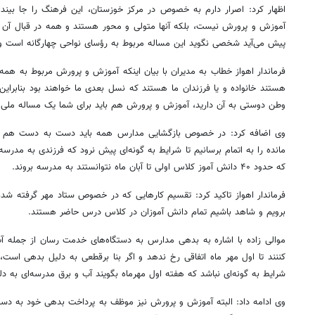
اظهار کرد: اصرار دارم به خصوص در مرکز خوزستان، این فرهنگ را جا بیند
آموزش و پرورش نیست، بلکه آنها متولی و محور هستند و همه در قبال آن 
پیش می‌آید شخصی نگوید این مساله مربوط به رؤسای نواحی چهارگانه است و به
فرماندار اهواز خطاب به مدیران با بیان اینکه آموزش و پرورش مربوط به هم
هستند خانواده و یا فرزندان ما هستند که نسل بعدی ما خواهند بود بنابرای
وطن دوستی به آن دارید، آموزش و پرورش هم باید برای شما یک مساله ملی 
وی اضافه کرد: در خصوص بازگشایی مدارس همه باید دست به دست هم ده
مانده را به اتمام برسانیم تا شرایط به گونه‌ای پیش نرود که فرزندی به مدرس
که حدود ۴۰ دانش
آموز
کلاس اولی تا آبان ماه نتوانستند به مدرسه بروند.
فرماندار اهواز تاکید کرد: تقسیم کارهایی که در خصوص ستاد مهر گرفته شده،
برویم و شاهد باشیم تمام دانش آموزان در کلاس درس حاضر هستند.
موالی زاده با اشاره به بدهی مدارس به دستگاه‌های خدمت
رسان
از جمله آ
کننند
تا اول مهر ماه اتفاقی رخ ندهد و اگر بنا
برقطعی
به دلیل بدهی است، ک
شرایط به گونه‌ای نباشد که هفته اول مهرماه بگویند آب و برق مدرسه‌ای به
وی ادامه داد: البته آموزش و پرورش نیز موظف به پرداخت بدهی خود به دس