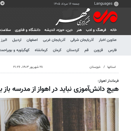
جمعه ۱۶ مرداد ۱۴۰۵
خانه
فرهنگ و ادب
هنر
دين، حوزه، انديشه
دانشگاه و فناوری
سلامت
عناوین اخبار
آذربایجان شرقی
آذربایجان غربی
اصفهان
اردبیل
البرز
فارس
قزوین
قم
کردستان
کرمان
کرمانشاه
کهگیلویه و بویراحمد
استانها
خوزستان
۲۸ شهریور ۱۴۰۳، ۲۱:۲۶
فرماندار اهواز:
هیچ دانش‌آموزی نباید در اهواز از مدرسه باز ب