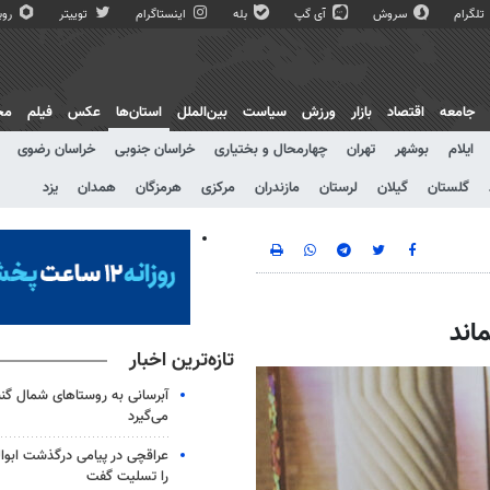
تلگرام
سروش
آی گپ
بله
اینستاگرام
توییتر
روبی
جامعه
اقتصاد
بازار
ورزش
سیاست
بین‌الملل
استان‌ها
عکس
فیلم
مج
ایلام
بوشهر
تهران
چهارمحال و بختیاری
خراسان جنوبی
خراسان رضوی
گلستان
گیلان
لرستان
مازندران
مرکزی
هرمزگان
همدان
یزد
ماند
تازه‌ترین اخبار
آبرسانی به روستاهای شمال گ
می‌گیرد
عراقچی در پیامی درگذشت ابوال
را تسلیت گفت