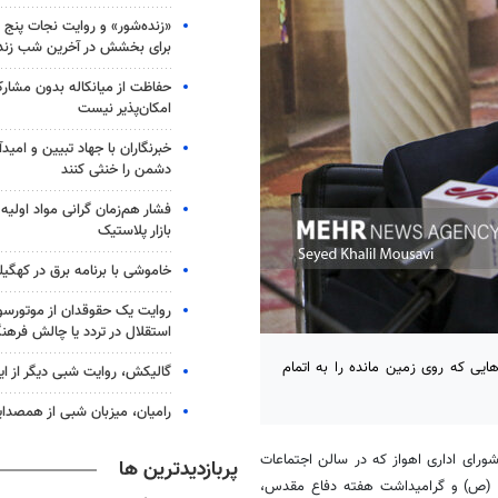
«زنده‌شور» و روایت نجات پنج 
برای بخشش در آخرین شب زند
حفاظت از میانکاله بدون مشا
امکان‌پذیر نیست
خبرنگاران با جهاد تبیین و امید
دشمن را خنثی کنند
فشار هم‌زمان گرانی مواد اولیه 
بازار پلاستیک
خاموشی با برنامه برق در کهگیل
روایت یک حقوقدان از موتورسوا
استقلال در تردد یا چالش فرهن
ایی که روی زمین مانده را به اتمام
گالیکش، روایت شبی دیگر از ا
رامیان، میزبان شبی از همصدا
ورای اداری اهواز که در سالن اجتماعات
پربازدیدترین ها
(
ص)
و گرامیداشت هفته دفاع مقدس،