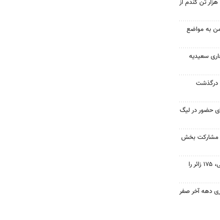
ینفوگرافیک؛ خرید بیش از ۲۰۷ هزار تن گندم از
من به مواضع
اری سعیدیه
ی درگذشت
رای حضور در لیگ
ا مشارکت بخش
۸۲۵ میلیون تومان کمک مردمی، ۱۷۵ زائر را
ری دهه آخر صفر