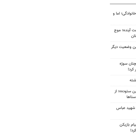
انوادگی؛ اما و
 کشور در ۷۲ ساعت آینده؛ موج
ین وضعیت دیگر
چنان سوژه
کرد!
 ستوده»؛ از
ستاها
 شهید عباس
ام بازیکن
رد!