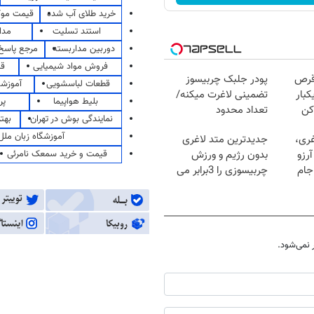
خرید طلای آب شده
قیمت مو
استند تسلیت
مدا
دوربین مداربسته
مرجع پاسخ 
فروش مواد شیمیایی
قی
قرص
پودر جلبک چربیسوز
قطعات لباسشویی
آموزشگ
کبار
تضمینی لاغرت میکنه/
بلیط هواپیما
پر
کن
تعداد محدود
نمایندگی بوش در تهران
بهت
آموزشگاه زبان ملل
غری،
جدیدترین متد لاغری
رزو
بدون رژیم و ورزش
قیمت و خرید سمعک نامرئی
جام
چربیسوزی را 3برابر می
کند
نمی‌شود.