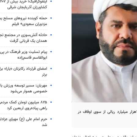
ا
کشاورزان آذربایجان شرقی
حمله کوبنده نیروهای مسلح ی
مزدوران سعودی+ فیلم
حادثه آتش‌سوزی در مجتمع تج
همدان یک قربانی گرفت
پیام تسلیت وزیر فرهنگ در پ
ابوالقاسم قاسم‌زاده
امضای قرارداد رکابزنان «یارا» ب
برتر
مهربان: مسیر توسعه ورزش ب
خصوصی هموار می‌شود
راهی پیاده‌روی اربعین کرد
زنجان- مدیرکل اوقاف و امور خیریه استان زنجان گفت: سرمایه گذاری ۱۰هزار میلیارد ریالی از سوی اوقاف در
حرم امام علی (ع) مهیای عزادا
شد