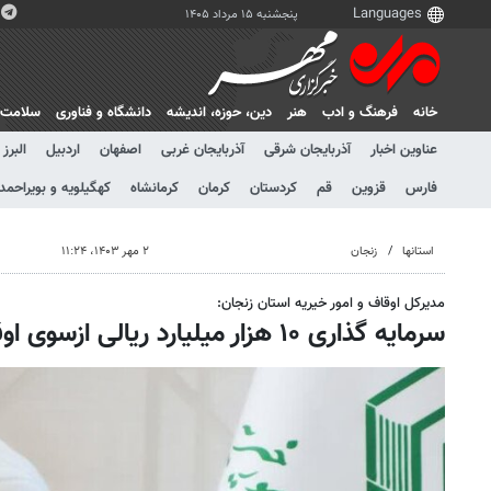
پنجشنبه ۱۵ مرداد ۱۴۰۵
خانه
فرهنگ و ادب
هنر
دين، حوزه، انديشه
دانشگاه و فناوری
سلامت
عناوین اخبار
آذربایجان شرقی
آذربایجان غربی
اصفهان
اردبیل
البرز
فارس
قزوین
قم
کردستان
کرمان
کرمانشاه
کهگیلویه و بویراحمد
استانها
زنجان
۲ مهر ۱۴۰۳، ۱۱:۲۴
مدیرکل اوقاف و امور خیریه استان زنجان:
سرمایه گذاری ۱۰ هزار میلیارد ریالی ازسوی اوقاف زنجان انجام شد