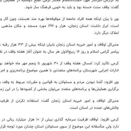
به گزارش خبرنگار مهر، حجت‌الاسلام مختار کرمی صبح دوشنبه در همایش ی
گفت: وقف سنت حسنه بود و باید به خوبی فرهنگ ساز شود.
وی با بیان اینکه همه افراد جامعه از موقوفه‌ها بهره مند هستند، چون آثار
املاک دیگر دارد.
مدیرکل اوقاف و امور خیریه استان زنجان بابیان اینکه بیش از ۳۳ هزار
رقبه
در
پیامبر گرامی اسلام و روز ۱۶ ربیع‌الاول هر سال به عنوان آغاز هفته وقف در تقویم رسمی کشور تعیین شده است.
کرمی تاکید کرد: امسال هفته وقف از ۳۰ شهریور تا 
ادارات اجرایی شهرستان برنامه‌های متعددی با همین موضوع برنامه‌ریزی و اجرا خواهند کر
وی افزود: آشنا نبودن مردم و مسئولان به قوانین و مقررات مربوط به وقف ی
برگزاری همایش‌ها و برنامه‌های متعدد می‌توان بخشی از کمبودها را در این زمی
مدیرکل اوقاف و امور خیریه استان زنجان گفت: استفاده نکردن از ظرف
چالش‌های عمده در استان است.
کرمی افزود: اوقاف ظرفیت سرمایه گذاری بی
دارد ولی متأسفانه این موضوع از سوی مسئولان استان چندان مورد توجه قرار