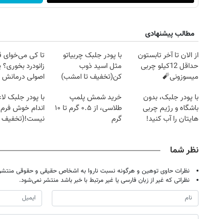
مطالب پیشنهادی
از الان تا آخر تابستون
با پودر جلبک چربیاتو
تا کی می‌خوای 
حداقل 12کیلو چربی
مثل اسید ذوب
زانودرد بخوری؟ ی
میسوزونی🧨
کن(تخفیف تا امشب)
اصولی درمانش 
با پودر جلبک، بدون
خرید شمش پلمپ
با پودر جلبک لا
باشگاه و رژیم چربی
طلاسی، از ۰.۵ گرم تا ۱۰
اندام خوش فرم آ
هایتان را آب کنید!
گرم
نیست!(تخفیف 
جهانی)
نظر شما
نظرات حاوی توهین و هرگونه نسبت ناروا به اشخاص حقیقی و حقوقی منتشر 
نظراتی که غیر از زبان فارسی یا غیر مرتبط با خبر باشد منتشر نمی‌شود.