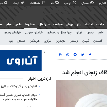
تلگرام
سروش
آی گپ
بله
اینستاگرام
توییتر
روبی
جامعه
اقتصاد
بازار
ورزش
سیاست
بین‌الملل
استان‌ها
عکس
فیلم
مج
ایلام
بوشهر
تهران
چهارمحال و بختیاری
خراسان جنوبی
خراسان رضوی
گلستان
گیلان
لرستان
مازندران
مرکزی
هرمزگان
همدان
یزد
تازه‌ترین اخبار
افزایش باد و گردوخاک در البرز
دیدار اعضای شورای تامین آستان
خانواده شهید «مجید باختر»