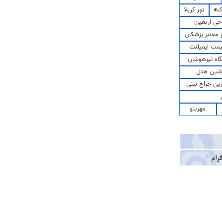
کت
تور کربلا
حی اربعین
معتبر پزشکان
مت ایمپلنت
اه تیزهوشان
شین هتل
رین جراح بینی
مهرینو