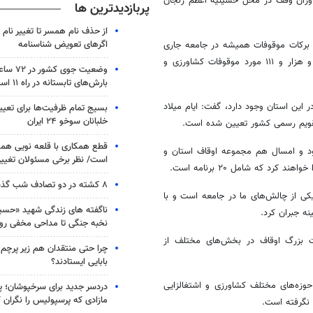
اوران وقف در محل حسینیه اعظم زنجان
پربازدیدترین ها
از حذف نام همسر تا تغییر نام خ
اگرهای تعویض شناسنامه
 و برکات موقوفات همیشه در جامعه جاری
است، ابراز داشت: استان زنجان، هزار و ۶۹۶ مورد مسجد و مکان مذهبی و هزار و ۱۱۱ مورد موقوفات کشاورزی و
وضعیت جوی
بارش‌های تابستانه در راه ۱۱ استان
 این استان وجود دارد، گفت: ایام میلاد
بسیج تمام ظرفیت‌ها برای تعی
خلبانان سوخو ۲۴ ایران
قطع همکاری با قلعه نویی هم
پنجم مهر ماه خواهد بود و امسال هم مجموعه اوقاف استان و
است/ نظر برخی مسئولان تغییر 
د که شامل ۲۰ برنامه است.
۸ کشته در دو تصادف شب گذشته
کی از چالش‌های ما در جامعه است و با
ناگفته های زندگی شهید «حسین
نه جبران کرد.
نخبه جنگی تا مداحی مخفی رو
یت بزرگ اوقاف در بخش‌های مختلف از
چرا حتی منتقدان هم زیر پرچم
بابایی ایستادند؟
ش از ۱۰ هزار میلیارد ریالی در حوزه‌های مختلف کشاورزی و اشتغالزایی
دردسر جدید برای سرخپوشان؛ پی
مازادی که پرسپولیس را نگران ک
 نگرفته است.