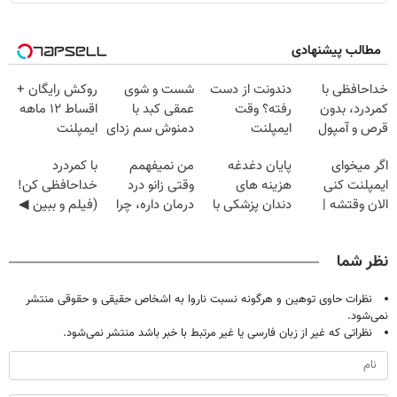
مطالب پیشنهادی
خداحافظی با
دندونت از دست
شست و شوی
روکش رایگان +
کمردرد، بدون
رفته؟ وقت
عمقی کبد با
اقساط ۱۲ ماهه
قرص و آمپول
ایمپلنت
دمنوش سم زدای
ایمپلنت
دیجیتاله
گیاهی
اگر میخوای
پایان دغدغه
من نمیفهمم
با کمردرد
ایمپلنت کنی
هزینه های
وقتی زانو درد
خداحافظی کن!
الان وقتشه |
دندان پزشکی با
درمان داره، چرا
(فیلم و ببین ◀
فقط با ۲۵
پک سفید کننده
دردش رو داری
پرسش‌نامه رو
میلیون تومان!!!
خانگی
تحمل میکنی؟❗
پرکن)
نظر شما
نظرات حاوی توهین و هرگونه نسبت ناروا به اشخاص حقیقی و حقوقی منتشر
نمی‌شود.
نظراتی که غیر از زبان فارسی یا غیر مرتبط با خبر باشد منتشر نمی‌شود.