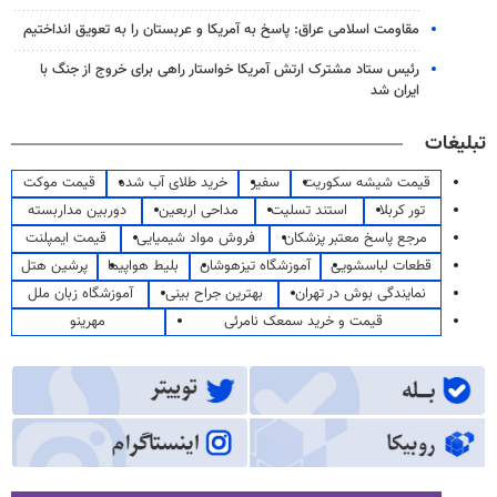
مقاومت اسلامی عراق: پاسخ به آمریکا و عربستان را به تعویق انداختیم
رئیس ستاد مشترک ارتش آمریکا خواستار راهی برای خروج از جنگ با
ایران شد
تبلیغات
قیمت شیشه سکوریت
سفیر
خرید طلای آب شده
قیمت موکت
تور کربلا
استند تسلیت
مداحی اربعین
دوربین مداربسته
مرجع پاسخ معتبر پزشکان
فروش مواد شیمیایی
قیمت ایمپلنت
قطعات لباسشویی
آموزشگاه تیزهوشان
بلیط هواپیما
پرشین هتل
نمایندگی بوش در تهران
بهترین جراح بینی
آموزشگاه زبان ملل
قیمت و خرید سمعک نامرئی
مهرینو