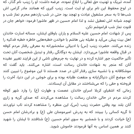
آمده، تبریک و تهنیت حق تعالی را ابلاغ نموده، عرضه داشت: او را زینب نام گذار، که
در لوح محفوظ این نام برای او ثبت است. زینب کبری که همانند مادر گرامی
اش
شب‌ها تا به سحر مشغول عبادت و تهجد بود حتی در شب یازدهم محرم نماز شب و
تهجد
شبانه
اش
تعطیل نشد و لذا امام حسین در ظهر عاشورا فرمود: خواهر جان در
قنوت نماز شب فراموشم نکن.
پس از شهادت امام حسین علیه السلام و یاران باوفای ایشان، مساله اسارت خاندان
اهل بیت پیش می‌آید و عقیله
بنی
هاشم با خواندن خطبه‌هایی خاطره خطبه فدکیه را
زنده می‌کنند. حضرت زینب (س) با ادبیاتی سلحشورانه به معرفی رفتار مردم کوفه
در قبال واقعه عاشورا می‌پردازد. ایشان به دوگانگی رفتار و تبدیل شخصیت آنان تحت
تأثیر حاکمیت جور اشاره کرده و در نهایت به جرم‌های ناشی از این فرایند تغییر عقیده
آنان که منجر به شهادت خاندان رسالت است، اشاره می‌کنند. باید گفت که
موشکافانه و با تشبیه سازی رفتار آنان در صدد هستند تا این موضوع را تبیین کنند
که موضع آنان دنیاگرایانه و منفعت طلبانه بوده و برای خوشی در این دنیا، آخرت را
فروخته و حقی را که می‌شناختند در مقابل آن ایستادند.
زمانی که اشقیای کربلا اسرای خاندان عصمت و طهارت (ع) را وارد شهر کوفه
کردند مردم در حالی خاندان رسالت را مشاهده می‌کردند که صدای گریه و زاری
آنان بلند بود وقتی حضرت زینب (س)، این منظره را مشاهده کردند تاب نیاوردند
تا گریه کسانی را ببینند که به پدرش امیرمومنان علی (ع) و برادرشان امام حسن
(ع) خیانت کردند و با شمشیر به سوی امام حسین (ع) شتافتند تا ایشان را شهید
کنند بر همین اساس به آنها فرمودند خاموش شوید.