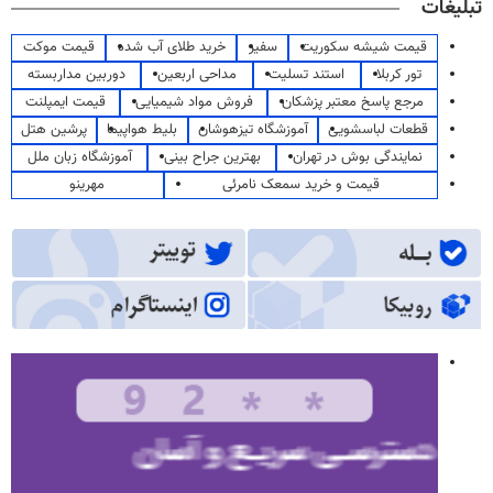
تبلیغات
قیمت شیشه سکوریت
سفیر
خرید طلای آب شده
قیمت موکت
تور کربلا
استند تسلیت
مداحی اربعین
دوربین مداربسته
مرجع پاسخ معتبر پزشکان
فروش مواد شیمیایی
قیمت ایمپلنت
قطعات لباسشویی
آموزشگاه تیزهوشان
بلیط هواپیما
پرشین هتل
نمایندگی بوش در تهران
بهترین جراح بینی
آموزشگاه زبان ملل
قیمت و خرید سمعک نامرئی
مهرینو