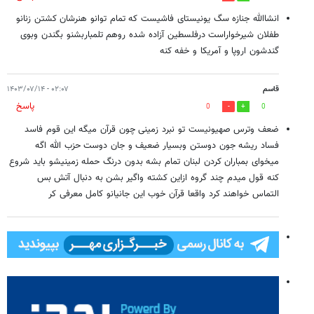
انشاالله جنازه سگ یونیستای فاشیست که تمام توانو هنرشان کشتن زنانو
طفلان شیرخواراست درفلسطین آزاده شده روهم تلمباربشنو بگندن وبوی
گندشون اروپا و آمریکا و خفه کنه
قاسم
۰۲:۰۷ - ۱۴۰۳/۰۷/۱۴
پاسخ
0
0
ضعف وترس صهیونیست تو نبرد زمینی چون قرآن میگه این قوم فاسد
فساد ریشه جون دوستن وبسیار ضعیف و جان دوست حزب الله اگه
میخوای بمباران کردن لبنان تمام بشه بدون درنگ حمله زمینیشو باید شروع
کنه قول میدم چند گروه ازاین کشته واگیر بشن به دنبال آتش بس
التماس خواهند کرد واقعا قرآن خوب این جانیانو کامل معرفی کر