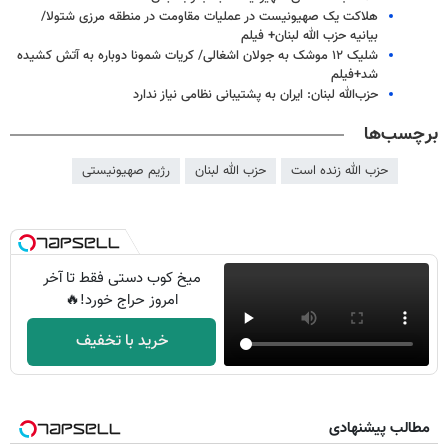
هلاکت یک صهیونیست در عملیات مقاومت در منطقه مرزی شتولا/
بیانیه حزب الله لبنان+ فیلم
شلیک ۱۲ موشک به جولان اشغالی/ کریات شمونا دوباره به آتش کشیده
شد+فیلم
حزب‌الله لبنان: ایران به پشتیبانی نظامی نیاز ندارد
برچسب‌ها
حزب الله زنده است
حزب الله لبنان
رژیم صهیونیستی
میخ کوب دستی فقط تا آخر
امروز حراج خورد!🔥
خرید با تخفیف
مطالب پیشنهادی