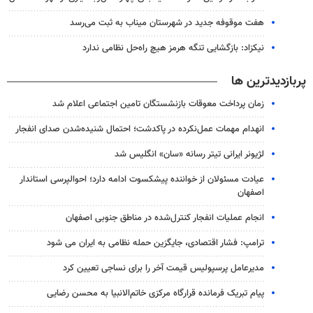
هفت موقوفه جدید در شهرستان میناب به ثبت می‌رسد
نیکزاد: بازگشایی تنگه هرمز هیچ راه‌حل نظامی ندارد
پربازدیدترین ها
زمان پرداخت معوقات بازنشستگان تامین اجتماعی اعلام شد
انهدام مهمات عمل‌نکرده در پاکدشت؛ احتمال شنیده‌شدن صدای انفجار
لژیونر ایرانی تیتر رسانه «سان» انگلیس شد
عیادت مسئولان از خواننده پیشکسوت ادامه دارد؛ احوالپرسی استاندار
اصفهان
انجام عملیات انفجار کنترل‌شده در مناطق جنوبی اصفهان
ترامپ: فشار اقتصادی، جایگزین حمله نظامی به ایران می شود
مدیرعامل پرسپولیس قیمت آخر را برای نساجی تعیین کرد
پیام تبریک فرمانده قرارگاه مرکزی خاتم‌الانبیا به محسن رضایی