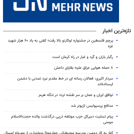
تازه‌ترین اخبار
پرچم فلسطین در جشنواره لوکارنو بالا رفت؛ کفنی به یاد ۶۰ هزار شهید
غزه
رگبار باران و گرد و غبار در راه کرمان است
۸ حمله هوایی عراق علیه بقایای داعش
سردار اکبری: فعالان رسانه ای در خط مقدم نبرد تمدنی با دشمن
ایستاده‌اند
توافق ایران و عمان بر سر نقشه تردد در تنگه هرمز
مدافع پرسپولیس لژیونر شد
پیام تسلیت دبیرکل حزب موتلفه درپی درگذشت والده حجت‌الاسلام
مومنی
آغاز به کار دومین مدرسه محیط‌بانی چهارمحال‌وبختیاری از مهرماه امسال