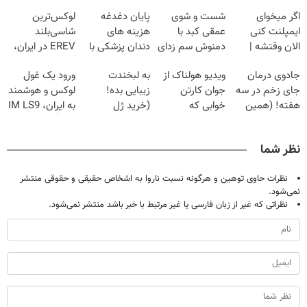
اگر میخوای
شست و شوی
پایان دغدغه
لوکس‌ترین
ایمپلنت کنی
عمقی کبد با
هزینه های
شاسی‌بلند
الان وقتشه |
دمنوش سم زدای
دندان پزشکی با
EREV در ایران،
فقط با ۲۵
گیاهی
پک سفید کننده
توسط نیکا موتور
جادوی درمان
ویدیو هولناک از
به لبخندت
ورود یک غول
میلیون تومان!!!
خانگی
رونمایی شد!
جای زخم در سه
جوان کارتن
زیبایی بده!
لوکس و هوشمند
هفته! (همین
خوابی که
(خرید ژل
به ایران، IM LS9
حالا رایگان
میلیاردر شد.
سفیدکننده
رسماً رونمایی شد
صحبت کنید)
آموزش رایگان
دندان
نظر شما
با40%تخفیف)
نظرات حاوی توهین و هرگونه نسبت ناروا به اشخاص حقیقی و حقوقی منتشر
نمی‌شود.
نظراتی که غیر از زبان فارسی یا غیر مرتبط با خبر باشد منتشر نمی‌شود.