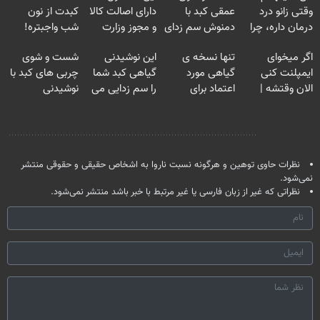
وقتی زانو درد
عمقی کبد با
دارای اصالت کالا
کبدت از نون
درمان داره، چرا
دمنوش سم زدای
و مجوز وزارت
شب واجبتره!
دردش رو داری
گیاهی
بهداشت
اگر میخوای
تنها نسخه ی
این نوشیدنی
شست و شوی
تحمل میکنی؟❗
است(55%تخفیف)
ایمپلنت کنی
گیاهی مورد
گیاهی کبد شما
چربی های کبد با
الان وقتشه |
اعتماد برای
را سم زدایی می
نوشیدنی
فقط با ۲۵
تصفیه کبد(دارای
کند (با ضمانت
گیاهی(55%تخفیف)
میلیون تومان!!!
سیب سلامت)
مرجوعی)
نظر شما
نظرات حاوی توهین و هرگونه نسبت ناروا به اشخاص حقیقی و حقوقی منتشر
نمی‌شود.
نظراتی که غیر از زبان فارسی یا غیر مرتبط با خبر باشد منتشر نمی‌شود.