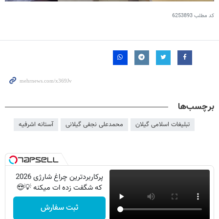
کد مطلب
6253893
برچسب‌ها
تبلیغات اسلامی گیلان
محمدعلی نجفی گیلانی
آستانه اشرفیه
پرکاربردترین چراغ شارژی 2026
که شگفت زده ات میکنه 💡😍
ثبت سفارش