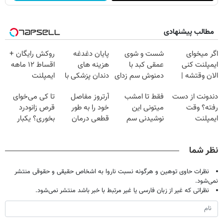
مطالب پیشنهادی
اگر میخوای
شست و شوی
پایان دغدغه
روکش رایگان +
ایمپلنت کنی
عمقی کبد با
هزینه های
اقساط ۱۲ ماهه
الان وقتشه |
دمنوش سم زدای
دندان پزشکی با
ایمپلنت
فقط با ۲۵
گیاهی
پک سفید کننده
دندونت از دست
فقط تا امشب
آرتروز مفاصل
تا کی می‌خوای
میلیون تومان!!!
خانگی
رفته؟ وقت
میتونی این
خود را به طور
قرص زانودرد
ایمپلنت
نوشیدنی سم
قطعی درمان
بخوری؟ یکبار
دیجیتاله
زدای کبد رو با
کنید!
اصولی درمانش
55% تخفیف
◗پرسش‌نامه◖
کن
نظر شما
بخری
نظرات حاوی توهین و هرگونه نسبت ناروا به اشخاص حقیقی و حقوقی منتشر
نمی‌شود.
نظراتی که غیر از زبان فارسی یا غیر مرتبط با خبر باشد منتشر نمی‌شود.