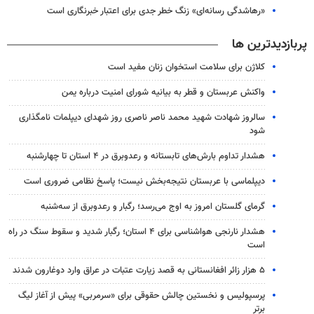
«رهاشدگی رسانه‌ای» زنگ خطر جدی برای اعتبار خبرنگاری است
پربازدیدترین ها
کلاژن برای سلامت استخوان زنان مفید است
واکنش عربستان و قطر به بیانیه شورای امنیت درباره یمن
سالروز شهادت شهید محمد ناصر ناصری روز شهدای دیپلمات نامگذاری
شود
هشدار تداوم بارش‌های تابستانه و رعدوبرق در ۴ استان تا چهارشنبه
دیپلماسی با عربستان نتیجه‌بخش نیست؛ پاسخ نظامی ضروری است
گرمای گلستان امروز به اوج می‌رسد؛ رگبار و رعدوبرق از سه‌شنبه
هشدار نارنجی هواشناسی برای ۴ استان؛ رگبار شدید و سقوط سنگ در راه
است
۵ هزار زائر افغانستانی به قصد زیارت عتبات در عراق وارد دوغارون شدند
پرسپولیس و نخستین چالش حقوقی برای «سرمربی» پیش از آغاز لیگ
برتر