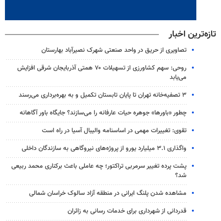
تازه‌ترین اخبار
تصاویری از حریق در واحد صنعتی شهرک نصیرآباد بهارستان
روحی: سهم کشاورزی از تسهیلات ۷۰ همتی آذربایجان شرقی افزایش
می‌یابد
۳ ﺗﺼﻔﻴﻪ‌ﺧﺎﻧﻪ‌ تهران تا پایان تابستان تکمیل و به بهره‌برداری می‌رسند
چطور «باورها» جوهره حیات عارفانه را می‌سازند؟ جایگاه باور آگاهانه
تقوی: تغییرات مهمی در اساسنامه والیبال آسیا در راه است
واگذاری ۳.۱ میلیارد یورو از پروژه‌های نیروگاهی به سازندگان داخلی
پشت پرده تغییر سرمربی تراکتور؛ چه عاملی باعث برکناری محمد ربیعی
شد؟
مشاهده شدن پلنگ ایرانی در منطقه آزاد سالوک خراسان شمالی
قدردانی از شهرداری برای خدمات رسانی به زائران