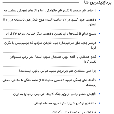
پربازدیدترین ها
از حذف نام همسر تا تغییر نام خانوادگی؛ اما و اگرهای تعویض شناسنامه
وضعیت جوی کشور در ۷۲ ساعت آینده؛ موج بارش‌های تابستانه در راه ۱۱
استان
بسیج تمام ظرفیت‌ها برای تعیین وضعیت دیگر خلبانان سوخو ۲۴ ایران
دردسر جدید برای سرخپوشان؛ پیام بازیکن مازادی که پرسپولیس را نگران
کرد!
قطع همکاری با قلعه نویی همچنان سوژه است/ نظر برخی مسئولان
تغییر کرد!
چرا حتی منتقدان هم زیر پرچم شهید عباس بابایی ایستادند؟
ناگفته های زندگی شهید «حسین ستوده»؛ از نخبه جنگی تا مداحی مخفی
روستاها
افزایش خشم ترامپ از وزیر جنگ کابینه اش پس از تجاوز به ایران
خانه‌های لوکس شیراز؛ متر دلاری، معامله تومانی
۸ کشته در دو تصادف شب گذشته