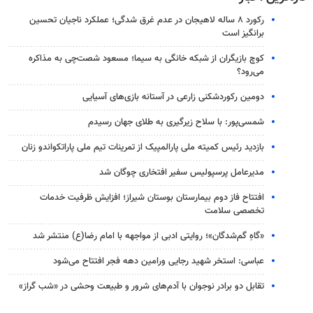
رکورد ۸ ساله لاهیجان در عدم غرق شدگی؛ عملکرد ناجیان تحسین
برانگیز است
کوچ بازیگران از شبکه خانگی به سیما؛ مسعود شصت‌چی به مذاکره
می‌رود؟
دومین رکوردشکنی زارعی در آستانه بازی‌های آسیایی
شمسی‌پور: با سلاح زیرگیری به طلای جهان رسیدم
بازدید رئیس کمیته ملی پارالمپیک از تمرینات تیم ملی پاراتکواندو زنان
مدیرعامل پرسپولیس سفیر افتخاری چوگان شد
افتتاح فاز دوم بیمارستان بوستان شیراز؛ افزایش ظرفیت خدمات
تخصصی سلامت
«گاهِ گم‌شدگان»؛ روایتی ادبی از مواجهه با امام رضا(ع) منتشر شد
عباسی: استخر شهید رجایی ورامین دهه فجر افتتاح می‌شود
تقابل دو برادر نوجوان با آدم‌های شرور و طبیعت وحشی در «شب گراز»