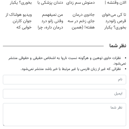
الان وقتشه |
دمنوش سم زدای
دندان پزشکی با
بخوری؟ یکبار
فقط با ۲۵
گیاهی
پک سفید کننده
اصولی درمانش
تا کی می‌خوای
جادوی درمان
من نمیفهمم
ویدیو هولناک از
میلیون تومان!!!
خانگی
کن
قرص زانودرد
جای زخم در سه
وقتی زانو درد
جوان کارتن
بخوری؟ یکبار
هفته! (همین
درمان داره، چرا
خوابی که
اصولی درمانش
حالا رایگان
دردش رو داری
میلیاردر شد.
کن
صحبت کنید)
تحمل میکنی؟❗
آموزش رایگان
نظر شما
نظرات حاوی توهین و هرگونه نسبت ناروا به اشخاص حقیقی و حقوقی منتشر
نمی‌شود.
نظراتی که غیر از زبان فارسی یا غیر مرتبط با خبر باشد منتشر نمی‌شود.