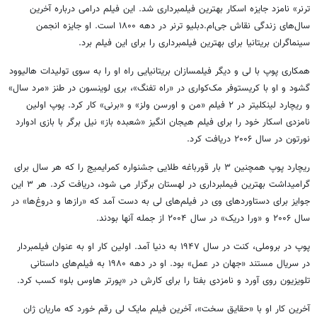
ترنر» نامزد جایزه اسکار بهترین فیلمبرداری شد. این فیلم درامی درباره آخرین
سال‌های زندگی نقاش جی‌ام.دبلیو ترنر در دهه ۱۸۰۰ است. او جایزه انجمن
سینماگران بریتانیا برای بهترین فیلمبرداری را برای این فیلم برد.
همکاری پوپ با لی و دیگر فیلمسازان بریتانیایی راه او را به سوی تولیدات هالیوود
گشود و او با کریستوفر مک‌کواری در «راه تفنگ»، بری لوینسون در طنز «مرد سال»
و ریچارد لینکلیتر در ۲ فیلم «من و اورسن ولز» و «برنی» کار کرد. پوپ اولین
نامزدی اسکار خود را برای فیلم هیجان انگیز «شعبده باز» نیل برگر با بازی ادوارد
نورتون در سال ۲۰۰۶ دریافت کرد.
ریچارد پوپ همچنین ۳ بار قورباغه طلایی جشنواره کمرایمیج را که هر سال برای
گرامیداشت بهترین فیملبرداری در لهستان برگزار می شود، دریافت کرد. هر ۳ این
جوایز برای دستاوردهای وی در فیلم‌های لی به دست آمد که «رازها و دروغ‌ها» در
سال ۲۰۰۶ و «ورا دریک» در سال ۲۰۰۴ از جمله آنها بودند.
پوپ در بروملی، کنت در سال ۱۹۴۷ به دنیا آمد. اولین کار او به عنوان فیلمبردار
در سریال مستند «جهان در عمل» بود. او در دهه ۱۹۸۰ به فیلم‌های داستانی
تلویزیون روی آورد و نامزدی بفتا را برای کارش در «پورتر هاوس بلو» کسب کرد.
آخرین کار او با «حقایق سخت»، آخرین فیلم مایک لی رقم خورد که ماریان ژان