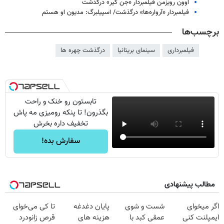
اوون رویزمن فیلمبردار «جن گیر» درگذشت
فیلمبردار «آرواره‌ها» درگذشت/ اسپیلبرگ: مدیون او هستم
برچسب‌ها
فیلمبرداری
سینمای بریتانیا
درگذشت چهره ها
تابستون رو خنک و راحت
بگذرون! تا پنکه رومیزی مه پاش
تخفیف داره بخرش
سفارش بده!
مطالب پیشنهادی
اگر میخوای
شست و شوی
پایان دغدغه
تا کی می‌خوای
ایمپلنت کنی
عمقی کبد با
هزینه های
قرص زانودرد