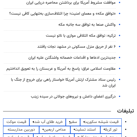
موافقت مشروط آمریکا برای برداشتن محاصره دریایی ایران
«توافق مکه» و معمای امنیت؛ چرا ائتلاف‌سازی به‌تنهایی کافی نیست؟
واکنش صنعا به توافق سه جانبه مکه
ترکیه: توافق مکه ائتلافی موازی با ناتو نیست
۶ نفر از حریق منزل مسکونی در مشهد نجات یافتند
جدیدترین ادعاها و اقدامات خصمانه واشنگتن علیه ایران
مقاومت اسلامی عراق: پاسخ به آمریکا و عربستان را به تعویق انداختیم
رئیس ستاد مشترک ارتش آمریکا خواستار راهی برای خروج از جنگ با
ایران شد
درگیری اعضای داعش و نیروهای جولانی در سیده زینب
تبلیغات
قیمت شیشه سکوریت
سفیر
خرید طلای آب شده
قیمت موکت
تور کربلا
استند تسلیت
مداحی اربعین
دوربین مداربسته