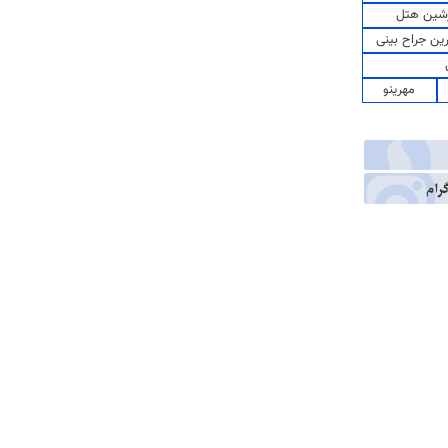
شین هتل
رین جراح بینی
مهرینو