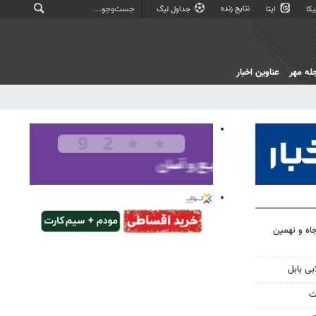
نتایج زنده
کا
ایتا
جداول لیگ
له مهر
عناوین اخبار
اه و نهمین
بی بابل
ت