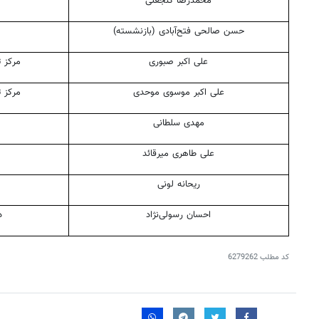
محمدرضا گنجعلی
حسن صالحی فتح‌آبادی (بازنشسته)
علی اکبر صبوری
مرکز 
علی اکبر موسوی موحدی
مرکز 
مهدی سلطانی
علی طاهری
میرقائد
ریحانه
لونی
احسان رسولی‌نژاد
د
کد مطلب
6279262