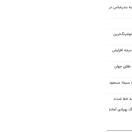
به بندرعباس در
وشرنگ‌ترین
ای هوا در خراسان رضوی ۴ درجه افزایش
 طلای جهان
ه سیما؛ مسعود
به خط شدند
گ پهپادی آماده