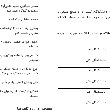
مسیر جایگزین محور حاجی‌آباد 
محدوده گلوگاه اعلام شد
دانشکدگان
کشاورزی و منابع طبیعی و
را در فهرست اساتید
پراستناد
دانشگاه
محمد حقیقی درگذشت
رضایی: به لطف خدا توانستم خ
مدال را کسب کنم
الانه
بر اساس
اطلاعات موجود در
وبگاه
دم
می یابد
دانشکدگان
فنی
شمسی‌پور: با سلاح زیرگیری به
رسیدم
دانشکدگان
فنی
کوچ بازیگران از شبکه خانگی ب
دانشکدگان
فنی
شصت‌چی به مذاکره می‌رود؟
دانشکدگان
فنی
ملی پوشان کشتی آزاد جوانان 
نشنال اینترست: آمریکا برای جن
دانشکدگان
فنی
نیست
دانشکدگان
فنی
صفحه اول روزنامه‌ها