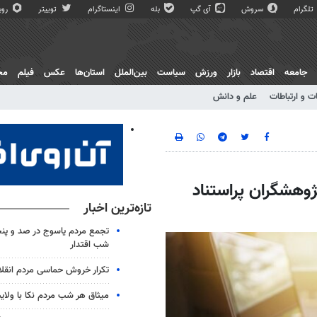
تلگرام
سروش
آی گپ
بله
اینستاگرام
توییتر
روبی
جامعه
اقتصاد
بازار
ورزش
سیاست
بین‌الملل
استان‌ها
عکس
فیلم
مج
ت و ارتباطات
علم و دانش
پژوهشگران پراستناد
تازه‌ترین اخبار
تجمع مردم یاسوج در صد و پنج
شب اقتدار
تکرار خروش حماسی مردم انقلا
میثاق هر شب مردم نکا با ولای