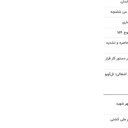
بدان
ز مرز شلمچه
اری
۱۵۹
اصره و تشدید
 دستور کار قرار
شغالی؛ تل‌آویو
هر شهید
م ملی کشتی