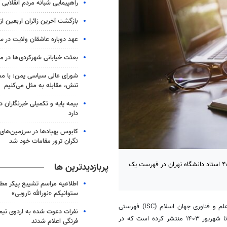
راهپیمایی شبانه مردم انقلابی آ
بازگشت آخرین زائران اربعین ا
عهد دوباره عاشقان ولایت در س
بعثت خیابانی شهرکردی‌ها در موج 
شورای عالی سیاسی یمن: با مح
تنش، مقابله به مثل می‌کنیم
بیمه پایه و تکمیلی خبرنگاران در
دارد
کابوس پهپادها در سرزمین‌های ا
نگران ترور مقامات خود شد
بر اساس گزارش اخیر مؤسسه استنادی و پایش علم و فناوری جهان اسلام، ۴۵ استاد دانشگاه تهران در فهرست یک
پربازدیدترین ها
اطلاعیه مراسم تشییع پیکر مط
ستوانیکم «نورالله نارویی»
به نقل از دانشگاه تهران، مؤسسه استنادی و پایش علم و فناوری جهان اسلام (ISC) فهرستی
نفرات دعوت شده به اردوی تی
یک‌درصد برتر جهان» در بازه زمانی آبان ۱۴۰۲ تا شهریور ۱۴۰۳ منتشر کرده است که در
فرنگی اعلام شدند