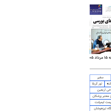
۱۴
روزنامه‌های صبح پنج‌شنبه ۱۵ مرداد ۱۴۰۵
روزنام
سفیر
کت
تور کربلا
حی اربعین
معتبر پزشکان
مت ایمپلنت
اه تیزهوشان