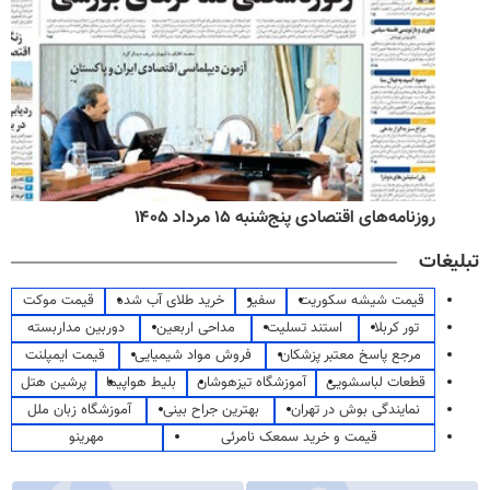
روزنامه‌های اقتصادی پنج‌شنبه ۱۵ مرداد ۱۴۰۵
تبلیغات
قیمت شیشه سکوریت
سفیر
خرید طلای آب شده
قیمت موکت
تور کربلا
استند تسلیت
مداحی اربعین
دوربین مداربسته
مرجع پاسخ معتبر پزشکان
فروش مواد شیمیایی
قیمت ایمپلنت
قطعات لباسشویی
آموزشگاه تیزهوشان
بلیط هواپیما
پرشین هتل
نمایندگی بوش در تهران
بهترین جراح بینی
آموزشگاه زبان ملل
قیمت و خرید سمعک نامرئی
مهرینو