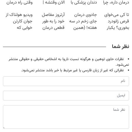
درمان داره، چرا
دندان پزشکی با
الان وقتشه |
وقتی راه درمان
دردش رو داری
پک سفید کننده
فقط با ۲۵
جلو پاته!
تا کی می‌خوای
جادوی درمان
آرتروز مفاصل
ویدیو هولناک از
تحمل میکنی؟❗
خانگی
میلیون تومان!!!
قرص زانودرد
جای زخم در سه
خود را به طور
جوان کارتن
بخوری؟ یکبار
هفته! (همین
قطعی درمان
خوابی که
اصولی درمانش
حالا رایگان
کنید!
میلیاردر شد.
کن
صحبت کنید)
◗پرسش‌نامه◖
آموزش رایگان
نظر شما
نظرات حاوی توهین و هرگونه نسبت ناروا به اشخاص حقیقی و حقوقی منتشر
نمی‌شود.
نظراتی که غیر از زبان فارسی یا غیر مرتبط با خبر باشد منتشر نمی‌شود.