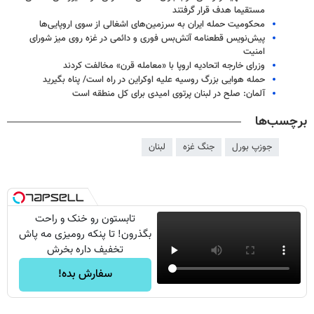
مستقیما هدف قرار گرفتند
محکومیت حمله ایران به سرزمین‌های اشغالی از سوی اروپایی‌ها
پیش‌نویس قطعنامه آتش‌بس فوری و دائمی در غزه روی میز شورای
امنیت
وزرای خارجه اتحادیه اروپا با «معامله قرن» مخالفت کردند
حمله هوایی بزرگ روسیه علیه اوکراین در راه است/ پناه بگیرید
آلمان: صلح در لبنان پرتوی امیدی برای کل منطقه است
برچسب‌ها
جوزپ بورل
جنگ غزه
لبنان
تابستون رو خنک و راحت
بگذرون! تا پنکه رومیزی مه پاش
تخفیف داره بخرش
سفارش بده!