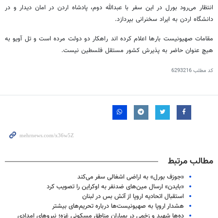
انتظار می‌رود
بورل
در این سفر با عبدالله دوم، پادشاه اردن در امان دیدار و در
دانشگاه اردن به ایراد سخنرانی بپردازد.
مقامات صهیونیست بارها اعلام کرده
اند
راهکار دو دولت مرده است و
تل
آویو
به
هیچ عنوان حاضر به پذیرش کشور مستقل فلسطین نیست.
کد مطلب
6293216
مطالب مرتبط
«جوزف بورل» به اراضی اشغالی سفر می‌کند
«بایدن» ارسال مین‌های ضدنفر به اوکراین را تصویب کرد
استقبال اتحادیه اروپا از آتش بس در لبنان
هشدار اروپا به صهیونیست‌ها درباره تحریم‌های بیشتر
ده‌ها شهید و زخمی در بمباران مناطق مسکونی غزه؛ نیروهای امدادی