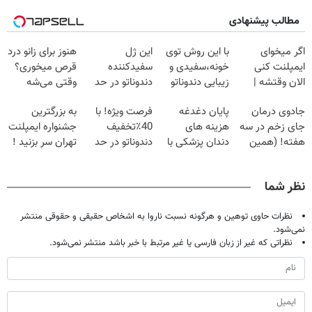
مطالب پیشنهادی
اگر میخوای
با این روش توی
این ژل
هنوز برای زانو درد
ایمپلنت کنی
خونه،سفیدی و
سفیدکننده
قرص میخوری؟
الان وقتشه |
زیبایی دندوناتو
دندوناتو در حد
وقتی می‌شه
فقط با ۲۵
برگردون
لمینت سفید
بدون عمل
جادوی درمان
پایان دغدغه
فرصت ویژه! با
به بزرگترین
میلیون تومان!!!
(40%off)
میکنه
درمانش کرد؟؟؟؟
جای زخم در سه
هزینه های
40٪تخفیف
جشنواره ایمپلنت
(40%تخفیف)
هفته! (همین
دندان پزشکی با
دندوناتو در حد
تهران سر بزنید !
حالا رایگان
پک سفید کننده
کامپوزیت سفید
| فقط ۲۵
صحبت کنید)
خانگی
کن
میلیون !
نظر شما
نظرات حاوی توهین و هرگونه نسبت ناروا به اشخاص حقیقی و حقوقی منتشر
نمی‌شود.
نظراتی که غیر از زبان فارسی یا غیر مرتبط با خبر باشد منتشر نمی‌شود.