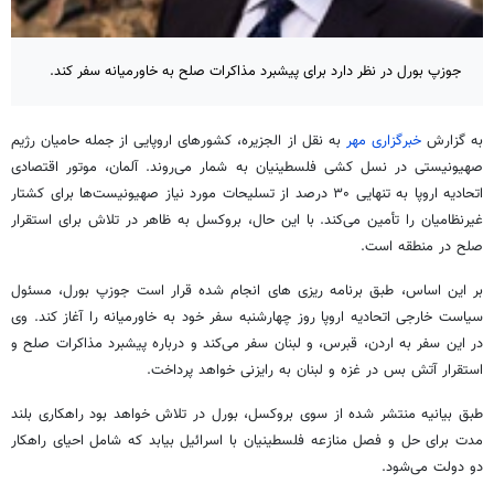
جوزپ بورل در نظر دارد برای پیشبرد مذاکرات صلح به خاورمیانه سفر کند.
به گزارش
خبرگزاری مهر
به نقل از الجزیره، کشورهای اروپایی از جمله حامیان رژیم
صهیونیستی در نسل کشی فلسطینیان به شمار می‌روند. آلمان، موتور اقتصادی
اتحادیه اروپا به تنهایی ۳۰ درصد از تسلیحات مورد نیاز صهیونیست‌ها برای کشتار
غیرنظامیان را تأمین می‌کند. با این حال، بروکسل به ظاهر در تلاش برای استقرار
صلح در منطقه است.
بر این اساس، طبق برنامه
ریزی
های
انجام شده قرار است
جوزپ
بورل
، مسئول
سیاست خارجی اتحادیه اروپا روز چهارشنبه سفر خود به خاورمیانه را آغاز کند. وی
در این سفر به اردن، قبرس، و لبنان سفر می‌کند و درباره پیشبرد مذاکرات صلح و
استقرار آتش بس در غزه و لبنان به رایزنی خواهد پرداخت.
طبق بیانیه منتشر شده از سوی بروکسل،
بورل
در تلاش خواهد بود راهکاری بلند
مدت برای حل و فصل منازعه فلسطینیان با اسرائیل بیابد که شامل احیای راهکار
دو دولت می‌شود.