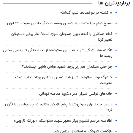
پربازدیدترین ها
۸ کشته در دو تصادف شب گذشته
بسیج تمام ظرفیت‌ها برای تعیین وضعیت دیگر خلبانان سوخو ۲۴ ایران
قطع همکاری با قلعه نویی همچنان سوژه است/ نظر برخی مسئولان
تغییر کرد!
ناگفته های زندگی شهید «حسین ستوده»؛ از نخبه جنگی تا مداحی مخفی
روستاها
چرا حتی منتقدان هم زیر پرچم شهید عباس بابایی ایستادند؟
کالابرگ برخی خانوارها شارژ شد؛ تغییر زمانبندی پرداخت این کمک
معیشت
خانه‌های لوکس شیراز؛ متر دلاری، معامله تومانی
دردسر جدید برای سرخپوشان؛ پیام بازیکن مازادی که پرسپولیس را نگران
کرد!
اطلاعیه مراسم تشییع پیکر مطهر شهید ستوانیکم «نورالله نارویی»
بازگشت اندونگ به استقلال منتفی شد