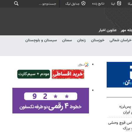
نتایج زنده
کا
ایتا
جداول لیگ
له مهر
عناوین اخبار
خراسان شمالی
خوزستان
زنجان
سمنان
سیستان و بلوچستان
پس‌لرزه
ایران
راس قوچ وحشی
 برزک