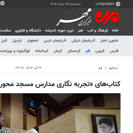
پنجشنبه ۱۵ مرداد ۱۴۰۵
خانه
فرهنگ و ادب
هنر
دين، حوزه، انديشه
دانشگاه و فناوری
سلامت
عناوین اخبار
آذربایجان شرقی
آذربایجان غربی
اصفهان
اردبیل
البرز
فارس
قزوین
قم
کردستان
کرمان
کرمانشاه
کهگیلویه و بویراحمد
استانها
قم
۲۲ آذر ۱۴۰۳، ۲۳:۳۰
کتاب‌های «تجربه نگاری مدارس مسجد محور»