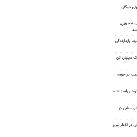
ولانس برای ناوگان
دستگیری سارق حرفه‌ای در اراک؛ ۲۳ فقره
شد
رت بازدارندگی
 میلیارد تن
 بمب در حومه
هین‌آمیز علیه
وزستانی در
در لک‌لر تبریز