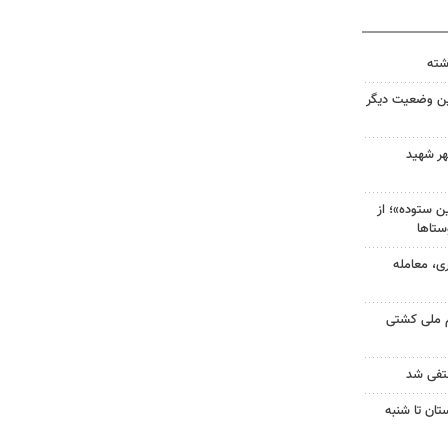
ین وضعیت دیگر
هر شهید
 ستوده»؛ از
ستاها
ی، معامله
م ملی کشتی
نتفی شد
تان تا شنبه