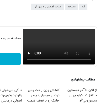
قم
مسجد
وزارت آموزش و پرورش
معامله سریع در 
مطالب پیشنهادی
۱۴۰
روزنامه‌های ورزشی پنج‌شنبه ۱۵ مرداد ۱۴۰۵
روزنام
از الان تا آخر تابستون
کاهش وزن راحت و بی
تا کی می‌خوای 
حداقل 12کیلو چربی
دردسر میخوای؟ پودر
زانودرد بخوری؟ ی
میسوزونی🧨
جلبک رو با نصف قیمت
اصولی درمانش 
بخر!