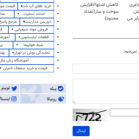
اغری
کاهش اشتها/افزایش
خرید طلای آب شده
قیمت مو
زش
سوخت و ساز(تعداد
استند تسلیت
مدا
یسوزی را 3برابر می
محدود)
دوربین مداربسته
مرجع پاسخ 
فروش مواد شیمیایی
قی
قطعات لباسشویی
آموزشگ
بلیط هواپیما
پر
نمی‌شود.
نمایندگی بوش در تهران
بهت
آموزشگاه زبان ملل
قیمت و خرید سمعک نامرئی
ارسال