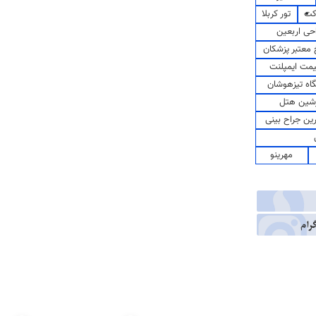
کت
تور کربلا
حی اربعین
معتبر پزشکان
مت ایمپلنت
اه تیزهوشان
شین هتل
رین جراح بینی
مهرینو