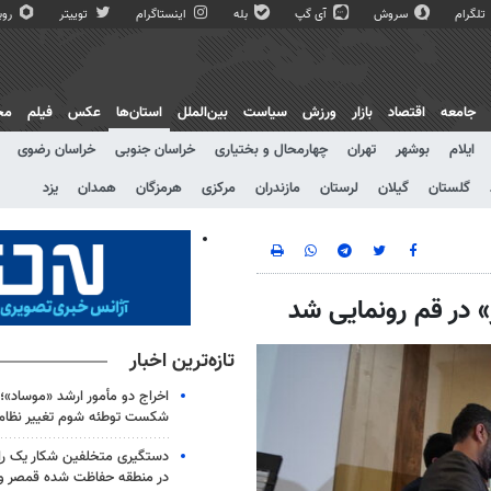
تلگرام
سروش
آی گپ
بله
اینستاگرام
توییتر
روبی
جامعه
اقتصاد
بازار
ورزش
سیاست
بین‌الملل
استان‌ها
عکس
فیلم
مج
ایلام
بوشهر
تهران
چهارمحال و بختیاری
خراسان جنوبی
خراسان رضوی
گلستان
گیلان
لرستان
مازندران
مرکزی
هرمزگان
همدان
یزد
 در قم رونمایی شد
تازه‌ترین اخبار
اخراج دو مأمور ارشد «موساد»؛ 
شکست توطئه شوم تغییر نظام 
دستگیری متخلفین شکار یک 
در منطقه حفاظت شده قمصر و