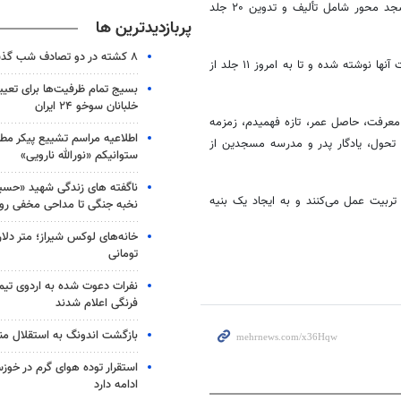
تجربه نگاری به عنوان یکی از محورهای کلیدی فعالیت‌های ستاد مدارس مسجد محور شامل تألیف و تدوین ۲۰ جلد
پربازدیدترین ها
۸ کشته در دو تصادف شب گذشته
تجربیات آنها نوشته شده و تا به امروز ۱۱ جلد از
بسیج تمام ظرفیت‌ها برای تعی
خلبانان سوخو ۲۴ ایران
عرفت، حاصل عمر، تازه فهمیدم، زمزمه
اطلاعیه مراسم تشییع پیکر مط
 تحول، یادگار پدر و مدرسه مسجدین از
ستوانیکم «نورالله نارویی»
ناگفته های زندگی شهید «حسین
تربیت عمل می‌کنند و به ایجاد یک بنیه
نخبه جنگی تا مداحی مخفی رو
خانه‌های لوکس شیراز؛ متر دلار
تومانی
نفرات دعوت شده به اردوی تی
فرنگی اعلام شدند
بازگشت اندونگ به استقلال م
استقرار توده هوای گرم در خوزس
ادامه دارد