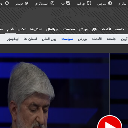
تلگرام
سروش
آی گپ
بله
اینستاگرام
توییتر
روبی
جامعه
اقتصاد
بازار
ورزش
سیاست
بین‌الملل
استان‌ها
عکس
فیلم
مج
آیین
جامعه
اقتصاد
ورزش
سیاست
بین الملل
استان ها
اینفومهر