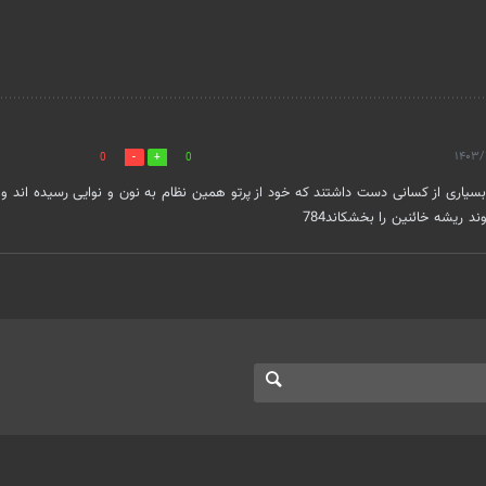
0
0
ط بصیرت لازم است تا سره از ناسره تشخیص داده شود در فتنه ۸۸ بسیاری از کسانی دست داشتند که خود از پرتو همین نظام به نون و نوایی رسیده
 ریشه خائنین را بخشکاند784