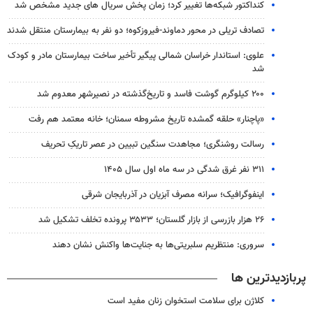
کنداکتور شبکه‌ها تغییر کرد؛ زمان پخش سریال های جدید مشخص شد
تصادف تریلی در محور دماوند-فیروزکوه؛ دو نفر به بیمارستان منتقل شدند
علوی: استاندار خراسان شمالی پیگیر تأخیر ساخت بیمارستان مادر و کودک
شد
۲۰۰ کیلوگرم گوشت فاسد و تاریخ‌گذشته در نصیرشهر معدوم شد
«پاچنار» حلقه گمشده تاریخ مشروطه سمنان؛ خانه معتمد هم رفت
رسالت روشنگری؛ مجاهدت سنگین تبیین در عصر تاریکِ تحریف
۳۱۱ نفر غرق شدگی در سه ماه اول سال ۱۴۰۵
اینفوگرافیک؛ سرانه مصرف آبزیان در آذربایجان شرقی
۲۶ هزار بازرسی از بازار گلستان؛ ۳۵۳۳ پرونده تخلف تشکیل شد
سروری: منتظریم سلبریتی‌ها به جنایت‌ها واکنش نشان دهند
پربازدیدترین ها
کلاژن برای سلامت استخوان زنان مفید است