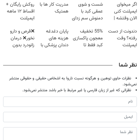
اگر میخوای
شست و شوی
مدریت کار ها با
روکش رایگان +
ایمپلنت کنی
عمقی کبد با
همتیک
اقساط ۱۲ ماهه
الان وقتشه |
دمنوش سم زدای
ایمپلنت
فقط با ۲۵
گیاهی
دندونت از دست
55% تخفیف
پایان دغدغه
❌قرص‌ و دارو
میلیون تومان!!!
رفته؟ وقت
معجون پاکسازی
هزینه های
نخور❌ درمان
ایمپلنت
کبد فقط تا
دندان پزشکی با
زانودرد بدون
دیجیتاله
امشب
پک سفید کننده
قرص
خانگی
نظر شما
نظرات حاوی توهین و هرگونه نسبت ناروا به اشخاص حقیقی و حقوقی منتشر
نمی‌شود.
نظراتی که غیر از زبان فارسی یا غیر مرتبط با خبر باشد منتشر نمی‌شود.