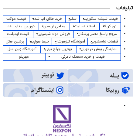
تبلیغات
قیمت شیشه سکوریت
سفیر
خرید طلای آب شده
قیمت موکت
تور کربلا
استند تسلیت
مداحی اربعین
دوربین مداربسته
مرجع پاسخ معتبر پزشکان
فروش مواد شیمیایی
قیمت ایمپلنت
قطعات لباسشویی
آموزشگاه تیزهوشان
بلیط هواپیما
پرشین هتل
نمایندگی بوش در تهران
بهترین جراح بینی
آموزشگاه زبان ملل
قیمت و خرید سمعک نامرئی
مهرینو