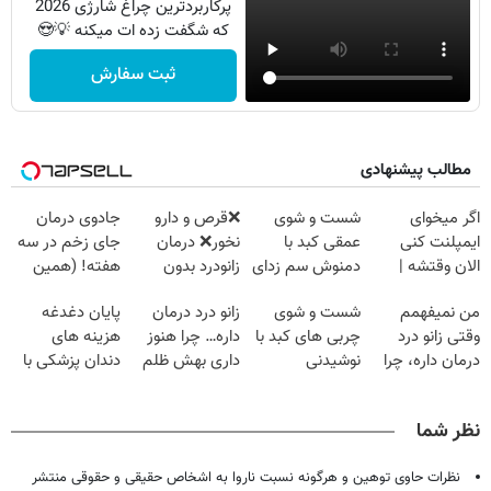
پرکاربردترین چراغ شارژی 2026
که شگفت زده ات میکنه 💡😍
ثبت سفارش
مطالب پیشنهادی
اگر میخوای
شست و شوی
❌قرص‌ و دارو
جادوی درمان
ایمپلنت کنی
عمقی کبد با
نخور❌ درمان
جای زخم در سه
الان وقتشه |
دمنوش سم زدای
زانودرد بدون
هفته! (همین
فقط با ۲۵
گیاهی
قرص
حالا رایگان
من نمیفهمم
شست و شوی
زانو درد درمان
پایان دغدغه
میلیون تومان!!!
صحبت کنید)
وقتی زانو درد
چربی های کبد با
داره… چرا هنوز
هزینه های
درمان داره، چرا
نوشیدنی
داری بهش ظلم
دندان پزشکی با
دردش رو داری
گیاهی(55%تخفیف)
می‌کنی؟
پک سفید کننده
تحمل میکنی؟❗
خانگی
نظر شما
نظرات حاوی توهین و هرگونه نسبت ناروا به اشخاص حقیقی و حقوقی منتشر