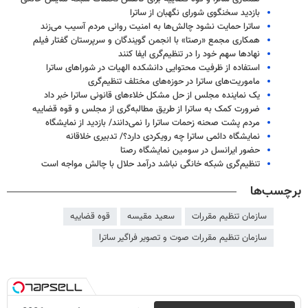
بازدید سخنگوی شورای نگهبان از ساترا
ساترا حمایت نشود چالش‌ها به امنیت روانی مردم آسیب می‌زند
همکاری مجمع «رصتا» با انجمن گویندگان و سرپرستان گفتار فیلم
نهادها سهم خود را در تنظیم‌گری ایفا کنند
استفاده از ظرفیت محتوایی دانشکده الهیات در شوراهای ساترا
ماموریت‌های ساترا در حوزه‌های مختلف تنظیم‌گری
یک نماینده مجلس از حل مشکل خلاءهای قانونی ساترا خبر داد
ضرورت کمک به ساترا از طریق مطالبه‌گری از مجلس و قوه قضاییه
مردم پشت صحنه زحمات ساترا را نمی‌دانند/ بازدید از نمایشگاه
نمایشگاه دائمی ساترا چه رویکردی دارد؟/ تدبیری خلاقانه
حضور ایرانسل در سومین نمایشگاه رصتا
تنظیم‌گری شبکه خانگی نباشد درآمد حلال با چالش مواجه است
برچسب‌ها
سازمان تنظیم مقررات
سعید مقیسه
قوه قضاییه
سازمان تنظیم مقررات صوت و تصویر فراگیر ساترا