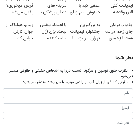
ایمپلنت کنی
عمقی کبد با
هزینه های
قرص میخوری؟
الان وقتشه |
دمنوش سم زدای
دندان پزشکی با
وقتی می‌شه
فقط با ۲۵
گیاهی
پک سفید کننده
بدون عمل
جادوی درمان
به بزرگترین
با اعتماد بنفس
ویدیو هولناک از
میلیون تومان!!!
خانگی
درمانش کرد؟؟؟؟
جای زخم در سه
جشنواره ایمپلنت
لبخند بزن (ژل
جوان کارتن
هفته! (همین
تهران سر بزنید !
سفیدکننده
خوابی که
حالا رایگان
| فقط ۲۵
دندان40%تخفیف)
میلیاردر شد.
صحبت کنید)
میلیون !
آموزش رایگان
نظر شما
نظرات حاوی توهین و هرگونه نسبت ناروا به اشخاص حقیقی و حقوقی منتشر
نمی‌شود.
نظراتی که غیر از زبان فارسی یا غیر مرتبط با خبر باشد منتشر نمی‌شود.