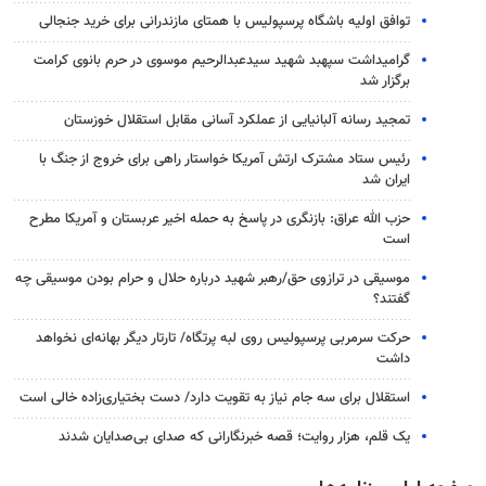
توافق اولیه باشگاه پرسپولیس با همتای مازندرانی برای خرید جنجالی
گرامیداشت سپهبد شهید سیدعبدالرحیم موسوی در حرم بانوی کرامت
برگزار شد
تمجید رسانه آلبانیایی از عملکرد آسانی مقابل استقلال خوزستان
رئیس ستاد مشترک ارتش آمریکا خواستار راهی برای خروج از جنگ با
ایران شد
حزب الله عراق: بازنگری در پاسخ به حمله اخیر عربستان و آمریکا مطرح
است
موسیقی در ترازوی حق/رهبر شهید درباره حلال و حرام بودن موسیقی چه
گفتند؟
حرکت سرمربی پرسپولیس روی لبه پرتگاه/ تارتار دیگر بهانه‌ای نخواهد
داشت
استقلال برای سه جام نیاز به تقویت دارد/ دست بختیاری‌زاده خالی است
یک قلم، هزار روایت؛ قصه خبرنگارانی که صدای بی‌صدایان شدند