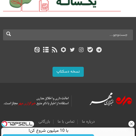
نسخه دسکتاپ
درباره ما
تماس با ما
بازرگانی
با 10 میلیون شروع کن!
All Content by Mehr News Agency is licensed under a Creative Commons