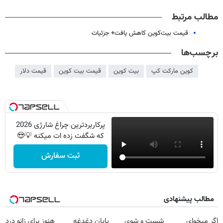
مطالب مرتبط
قیمت بیت‌کوین کاهش یافت+ جزئیات
برچسب‌ها
کوین مارکت کپ
بیت کوین
قیمت بیت کوین
قیمت دلار
پرکاربردترین چراغ شارژی 2026
که شگفت زده ات میکنه 💡😍
ثبت سفارش
مطالب پیشنهادی
اگر میخوای
شست و شوی
پایان دغدغه
هنوز برای زانو درد