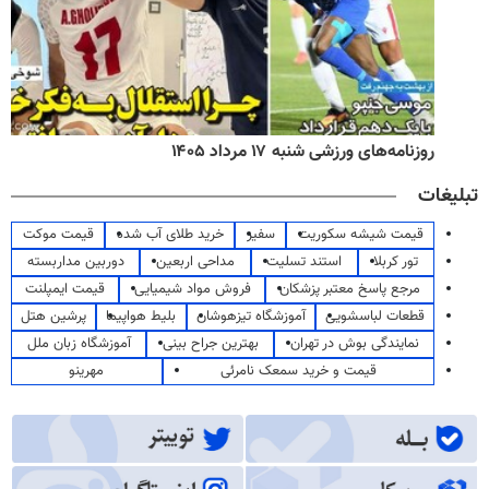
روزنامه‌های ورزشی شنبه ۱۷ مرداد ۱۴۰۵
تبلیغات
قیمت شیشه سکوریت
سفیر
خرید طلای آب شده
قیمت موکت
تور کربلا
استند تسلیت
مداحی اربعین
دوربین مداربسته
مرجع پاسخ معتبر پزشکان
فروش مواد شیمیایی
قیمت ایمپلنت
قطعات لباسشویی
آموزشگاه تیزهوشان
بلیط هواپیما
پرشین هتل
نمایندگی بوش در تهران
بهترین جراح بینی
آموزشگاه زبان ملل
قیمت و خرید سمعک نامرئی
مهرینو