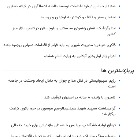
هشدار حماس درباره اقدامات توسعه طلبانه اشغالگران در کرانه باختری
احتمال سفر ویتکاف و کوشنر به اوکراین و روسیه
اینفوگرافیک؛ نقش راهبردی سیستان و بلوچستان در تامین بازار موز
کشور
ذاکری هرندی: مدیریت شهری بم باید فراتر از اقدامات عمرانی روزمره باشد
اعزام زائر اولی‌های آبادانی به زیارت امام هشتم
پربازدیدترین ها
رژیم صهیونیستی در قتل مداح جوان به دنبال ایجاد وحشت در جامعه
است
کامیون با راننده ۸ ساله در اصفهان توقیف شد
گرامیداشت سپهبد شهید سیدعبدالرحیم موسوی در حرم بانوی کرامت
برگزار شد
توافق اولیه باشگاه پرسپولیس با همتای مازندرانی برای خرید جنجالی
ماجرای سنگ مزار اکبر عبدی؛ اجرای طرحی که به تحول اقتصاد سینما