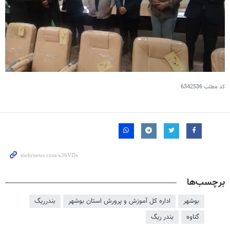
کد مطلب
6342536
برچسب‌ها
بوشهر
اداره کل آموزش و پرورش استان بوشهر
بندرریگ
گناوه
بندر ریگ