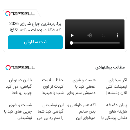
پرکاربردترین چراغ شارژی 2026
که شگفت زده ات میکنه 💡😍
ثبت سفارش
مطالب پیشنهادی
اگر میخوای
شست و شوی
حفظ سلامت
با این دمنوش
ایمپلنت کنی
عمقی کبد با
کبدت از نون
گیاهی، دور کبد
الان وقتشه |
دمنوش سم زدای
شب واجبتره!
چرب رو خط
فقط با ۲۵
گیاهی
بکش!
پایان دغدغه
اگه عمر طولانی و
این نوشیدنی
شست و شوی
میلیون تومان!!!
هزینه های
بدن سالم
گیاهی کبد شما
چربی های کبد با
دندان پزشکی با
میخوای این
را سم زدایی می
نوشیدنی
پک سفید کننده
نوشیدنی رو با
کند (با ضمانت
گیاهی(55%تخفیف)