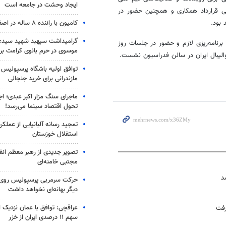
ایجاد وحشت در جامعه است
رسمی قرارداد همکاری و همچنین حضور در
کامیون با راننده ۸ ساله در اصفهان توقیف شد
 بود.
گرامیداشت سپهبد شهید سیدعب
برنامه‌ریزی لازم و حضور در جلسات روز
موسوی در حرم بانوی کرامت برگ
الیبال ایران در سالن فدراسیون نشست.
توافق اولیه باشگاه پرسپولیس 
مازندرانی برای خرید جنجالی
ماجرای سنگ مزار اکبر عبدی؛ ا
تحول اقتصاد سینما می‌رسد!
تمجید رسانه آلبانیایی از عملکر
استقلال خوزستان
تصویر جدیدی از رهبر معظم انق
مجتبی خامنه‌ای
د
حرکت سرمربی پرسپولیس روی لبه
دیگر بهانه‌ای نخواهد داشت
عراقچی: توافق با عمان نزدیک
رفت
سهم ۱۱ درصدی ایران از خزر