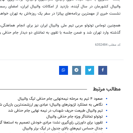
والیبال کشورمان در سال آینده، بازدید از امکانات والیبال ایران، امضای 
نشست خبری از مهمترین برنامه‌های پیاتزا در سفر یک روزه‌اش به تهران خواهد
همچنین توماس توتولو مربی تیم ملی والیبال ایران نیز برای انجام هماهنگی، 
گذشته وارد تهران شد و ضمن جلسه با تقوی به تماشای دو دیدار جام حذفی و
کد مطلب
6352484
مطالب مرتبط
صعود ۴ تیم به مرحله نیمه‌نهایی جام حذفی لیگ والیبال
نگاهی به عملکرد لژیونرهای والیبال؛ عبادی پور ارزشمندترین بازیکن ش
تیم والیبال طبیعت حریف شهداب در نیمه نهایی جام حذفی شد
توتولو تماشاگر ویژه جام حذفی والیبال
تقوی: برای داورزنی رای‌گیری نشد؛ مرادی خودش تصمیم به استعفا گ
جدال حساس تیم‌های بالای جدول در لیگ برتر والیبال