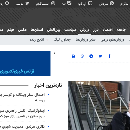
تلگرام
سروش
آی گپ
بله
اینستاگرام
توییتر
روبی
جامعه
اقتصاد
بازار
ورزش
سیاست
بین‌الملل
استان‌ها
عکس
فیلم
مج
ورزش‌های رزمی
سایر ورزش‌ها
جداول لیگ
نتایج زنده
تازه‌ترین اخبار
احتمال سفر ویتکاف و کوشنر به 
روسیه
اینفوگرافیک؛ نقش راهبردی سی
بلوچستان در تامین بازار موز ک
ذاکری هرندی: مدیریت شهری بم ب