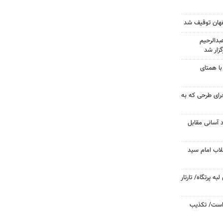
دالرحیم
زار شد
با همتای
جرای طرحی که به
د آسانی مقابل
لاب امام سید
 پرتگاه/ تارتار
 است/ تکذیب