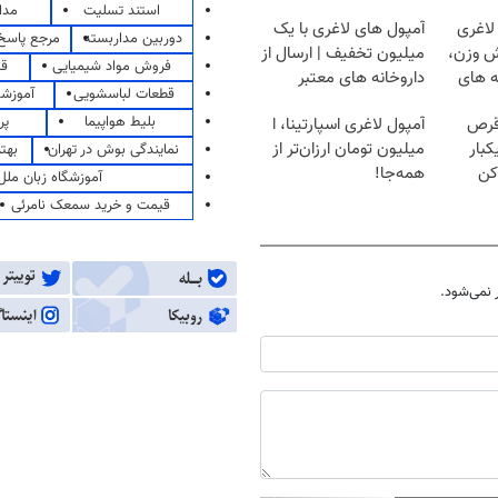
استند تسلیت
مدا
لاغری
آمپول های لاغری با یک
دوربین مداربسته
مرجع پاسخ 
ش وزن،
میلیون تخفیف | ارسال از
فروش مواد شیمیایی
قی
ه های
داروخانه های معتبر
قطعات لباسشویی
آموزشگ
بلیط هواپیما
پر
قرص
آمپول لاغری اسپارتینا، ا
کبار
میلیون تومان ارزان‌تر از
نمایندگی بوش در تهران
بهت
کن
همه‌جا!
آموزشگاه زبان ملل
قیمت و خرید سمعک نامرئی
نمی‌شود.