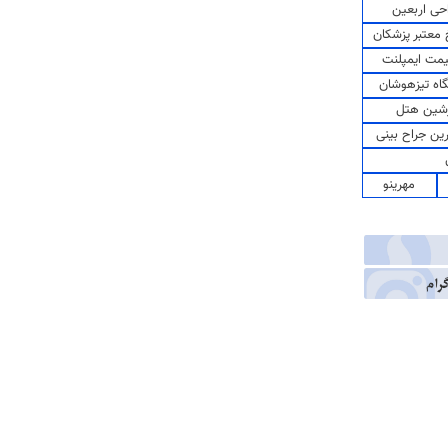
حی اربعین
معتبر پزشکان
مت ایمپلنت
اه تیزهوشان
شین هتل
رین جراح بینی
مهرینو