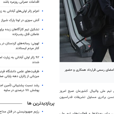
اقدامات عمرانی روزمره باشد
اعزام زائر اولی‌های آبادانی به 
آتش سوزی در لونا پارک شیراز
تشکیل تیم کارآگاهان زبده برا
عاملان قتل رجب‌زاده
لهونی: رسانه‌های کردستان در
کنار مردم ایستادند
۹۲ زائر اولی آبادانی به زیارت
شدند
امضای رسمی قرارداد همکاری و حضور
ظرفیت‌های علمی دانشگاه فردو
میزبانی از زائران دهه پایانی صف
رشد نسبت پشتیبانی تأمین اجت
پوشش ۷۸ درصدی در ساوه
ی تیم ملی والیبال کشورمان صبح امروز
حسن برادری مسئول تشریفات فدراسیون
پربازدیدترین ها
رژیم صهیونیستی در قتل مداح 
 برای رویدادها و فعالیت‌های تیم ملی