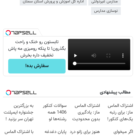
مدارس غیردولتی
اداره کل آموزش و پرورش استان سمنان
نوسازی مدارس
تابستون رو خنک و راحت
بگذرون! تا پنکه رومیزی مه پاش
تخفیف داره بخرش
سفارش بده!
مطالب پیشنهادی
اشتراک الماس
اشتراک الماس
سوالات کنکور
به بزرگترین
ماز: برای رتبه
ماز: یادگیری
1406 همه
جشنواره ایمپلنت
یک‌های کنکور!
بدون محدودیت
رشته‌ها لو
تهران سر بزنید !
تا کنکور
رفت!!!!!
| فقط ۲۵
اگر میخوای
هنوز برای زانو درد
پایان دغدغه
با اشتراک الماس
میلیون !