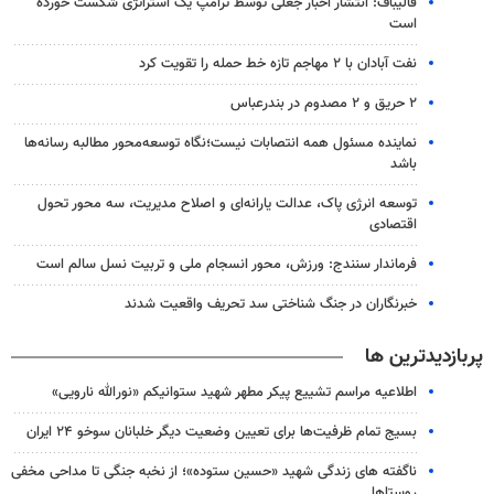
قالیباف: انتشار اخبار جعلی توسط ترامپ یک استراتژی شکست خورده
است
نفت آبادان با ۲ مهاجم تازه خط حمله را تقویت کرد
۲ حریق و ۲ مصدوم در بندرعباس
نماینده مسئول همه انتصابات نیست؛نگاه توسعه‌محور مطالبه رسانه‌ها
باشد
توسعه انرژی پاک، عدالت یارانه‌ای و اصلاح مدیریت، سه محور تحول
اقتصادی
فرماندار سنندج: ورزش، محور انسجام ملی و تربیت نسل سالم است
خبرنگاران در جنگ شناختی سد تحریف واقعیت شدند
پربازدیدترین ها
اطلاعیه مراسم تشییع پیکر مطهر شهید ستوانیکم «نورالله نارویی»
بسیج تمام ظرفیت‌ها برای تعیین وضعیت دیگر خلبانان سوخو ۲۴ ایران
ناگفته های زندگی شهید «حسین ستوده»؛ از نخبه جنگی تا مداحی مخفی
روستاها