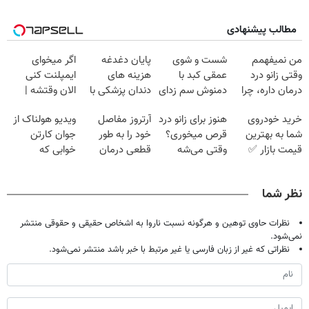
مطالب پیشنهادی
من نمیفهمم
شست و شوی
پایان دغدغه
اگر میخوای
وقتی زانو درد
عمقی کبد با
هزینه های
ایمپلنت کنی
درمان داره، چرا
دمنوش سم زدای
دندان پزشکی با
الان وقتشه |
دردش رو داری
گیاهی
پک سفید کننده
فقط با ۲۵
خرید خودروی
هنوز برای زانو درد
آرتروز مفاصل
ویدیو هولناک از
تحمل میکنی؟❗
خانگی
میلیون تومان!!!
شما به بهترین
قرص میخوری؟
خود را به طور
جوان کارتن
قیمت بازار ✅
وقتی می‌شه
قطعی درمان
خوابی که
بدون عمل
کنید!
میلیاردر شد.
درمانش کرد؟؟؟؟
◗پرسش‌نامه◖
آموزش رایگان
نظر شما
نظرات حاوی توهین و هرگونه نسبت ناروا به اشخاص حقیقی و حقوقی منتشر
نمی‌شود.
نظراتی که غیر از زبان فارسی یا غیر مرتبط با خبر باشد منتشر نمی‌شود.