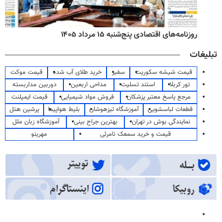
روزنامه‌های اقتصادی پنج‌شنبه ۱۵ مرداد ۱۴۰۵
تبلیغات
قیمت شیشه سکوریت
سفیر
خرید طلای آب شده
قیمت موکت
تور کربلا
استند تسلیت
مداحی اربعین
دوربین مداربسته
مرجع پاسخ معتبر پزشکان
فروش مواد شیمیایی
قیمت ایمپلنت
قطعات لباسشویی
آموزشگاه تیزهوشان
بلیط هواپیما
پرشین هتل
نمایندگی بوش در تهران
بهترین جراح بینی
آموزشگاه زبان ملل
قیمت و خرید سمعک نامرئی
مهرینو