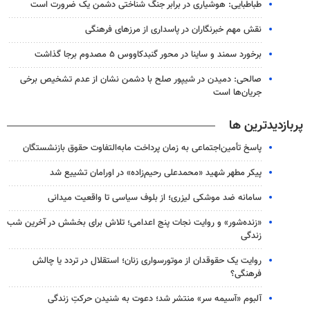
طباطبایی: هوشیاری در برابر جنگ شناختی دشمن یک ضرورت است
نقش مهم خبرنگاران در پاسداری از مرزهای فرهنگی
برخورد سمند و ساینا در محور گنبدکاووس ۵ مصدوم برجا گذاشت
صالحی: دمیدن در شیپور صلح با دشمن نشان از عدم تشخیص برخی
جریان‌ها است
پربازدیدترین ها
پاسخ تأمین‌اجتماعی به زمان پرداخت مابه‌التفاوت حقوق بازنشستگان
پیکر مطهر شهید «محمدعلی رحیم‌زاده» در اورامان تشییع شد
سامانه ضد موشکی لیزری؛ از بلوف سیاسی تا واقعیت میدانی
«زنده‌شور» و روایت نجات پنج اعدامی؛ تلاش برای بخشش در آخرین شب
زندگی
روایت یک حقوقدان از موتورسواری زنان؛ استقلال در تردد یا چالش
فرهنگی؟
آلبوم «آسیمه سر» منتشر شد؛ دعوت به شنیدن حرکتِ زندگی