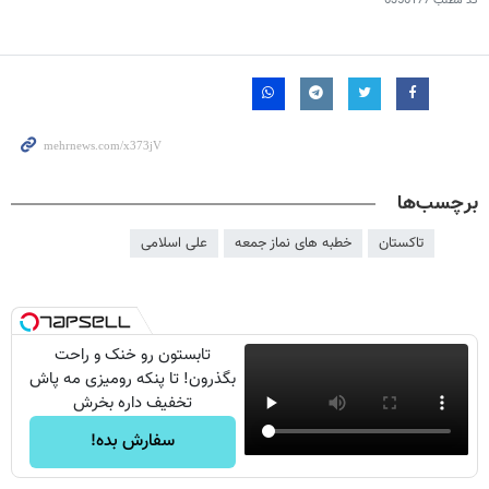
کد مطلب
6356177
برچسب‌ها
تاکستان
خطبه های نماز جمعه
علی اسلامی
تابستون رو خنک و راحت
بگذرون! تا پنکه رومیزی مه پاش
تخفیف داره بخرش
سفارش بده!