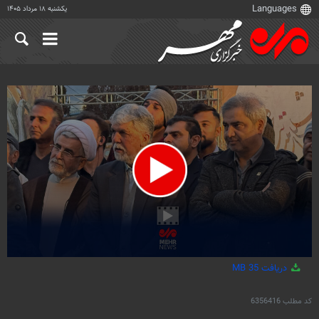
یکشنبه ۱۸ مرداد ۱۴۰۵
0
دریافت
35 MB
seconds
of
1
کد مطلب
6356416
minute,
59