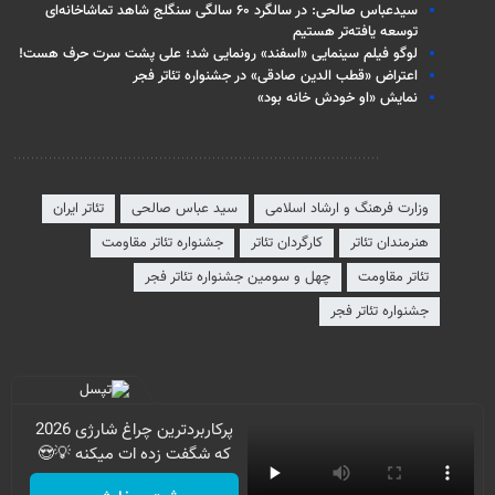
سیدعباس صالحی: در سالگرد ۶۰ سالگی سنگلج شاهد تماشاخانه‌ای
توسعه یافته‌تر هستیم
لوگو فیلم سینمایی «اسفند» رونمایی شد؛ علی پشت سرت حرف هست!
اعتراض «قطب الدین صادقی» در جشنواره تئاتر فجر
نمایش «او خودش خانه بود»
برچسب‌ها
وزارت فرهنگ و ارشاد اسلامی
سید عباس صالحی
تئاتر ایران
هنرمندان تئاتر
کارگردان تئاتر
جشنواره تئاتر مقاومت
تئاتر مقاومت
چهل و سومین جشنواره تئاتر فجر
جشنواره تئاتر فجر
پرکاربردترین چراغ شارژی 2026
که شگفت زده ات میکنه 💡😍