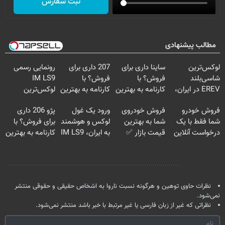
ثبت سفارش
مطالب پیشنهادی
لوکس‌ترین
ساینا داری برای
207 داری برای
رونمایی رسمی
شاسی‌بلند
فروش؟ با
فروش؟ با
IM LS9
EREV در ایران،
کارنامه به بهترین
کارنامه به بهترین
لوکس‌ترین
توسط نیکا موتور
قیمت بفروش!
قیمت بفروش!
EREV در ایران
فروش خودرو
فروش خودروی
ورود یک غول
پژو 206 داری
رونمایی شد!
شما فقط با یک
شما به بهترین
لوکس و هوشمند
برای فروش؟ با
درخواست آنلاین
قیمت بازار ✅
به ایران، IM LS9
کارنامه به بهترین
✔
رسماً رونمایی شد
قیمت بفروش!
نظر شما
نظرات حاوی توهین و هرگونه نسبت ناروا به اشخاص حقیقی و حقوقی منتشر
نمی‌شود.
نظراتی که غیر از زبان فارسی یا غیر مرتبط با خبر باشد منتشر نمی‌شود.