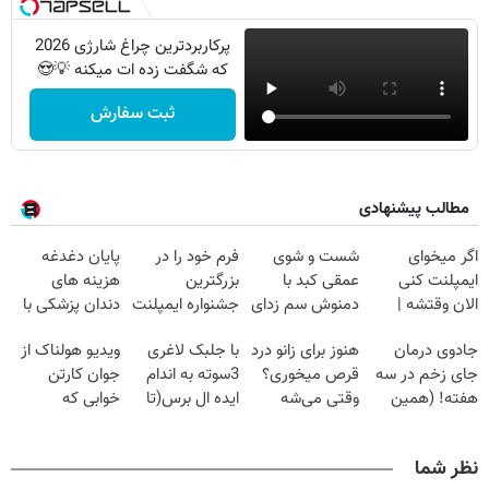
پرکاربردترین چراغ شارژی 2026
که شگفت زده ات میکنه 💡😍
ثبت سفارش
مطالب پیشنهادی
اگر میخوای
شست و شوی
فرم خود را در
پایان دغدغه
ایمپلنت کنی
عمقی کبد با
بزرگترین
هزینه های
الان وقتشه |
دمنوش سم زدای
جشنواره ایمپلنت
دندان پزشکی با
فقط با ۲۵
گیاهی
تهران پر کنید ! |
پک سفید کننده
جادوی درمان
هنوز برای زانو درد
با جلبک لاغری
ویدیو هولناک از
میلیون تومان!!!
فقط ۲۵ میلیون
خانگی
جای زخم در سه
قرص میخوری؟
3سوته به اندام
جوان کارتن
هفته! (همین
وقتی می‌شه
ایده ال برس(تا
خوابی که
حالا رایگان
بدون عمل
امشب تخفیف
میلیاردر شد.
صحبت کنید)
درمانش کرد؟؟؟؟
ویژه)
آموزش رایگان
نظر شما