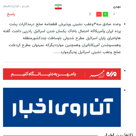
مهدی
۰۱:۰۹ - ۱۴۰۳/۱۱/۱۳
پاسخ
0
0
وعده صادق سه۳وعقب نشینی وپذیرش قطعنامه صلح درمذاکرات پشت
پرده ایران وآمریکاکه احتمال باخاک یکسان شدن اسرائیل رادرپی داشت گفته
هاواجرای پایان اسرائیل مطرح شدولی باوساطت چندکشورمنطقه
وهمسوشدن آمریکاباایران وهمچنین موارددیگرکه نمیتوان مطرح کردعلت
صلح وعقب نشینی اسرائیل ودیگرموارد......
تازه‌ترین اخبار