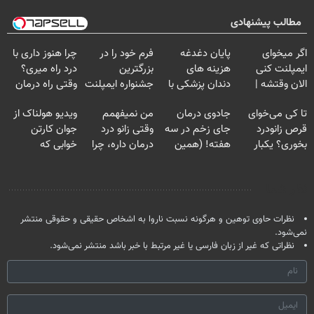
مطالب پیشنهادی
اگر میخوای
پایان دغدغه
فرم خود را در
چرا هنوز داری با
ایمپلنت کنی
هزینه های
بزرگترین
درد راه میری؟
الان وقتشه |
دندان پزشکی با
جشنواره ایمپلنت
وقتی راه درمان
فقط با ۲۵
پک سفید کننده
تهران پر کنید ! |
جلو پاته!
تا کی می‌خوای
جادوی درمان
من نمیفهمم
ویدیو هولناک از
میلیون تومان!!!
خانگی
فقط ۲۵ میلیون
قرص زانودرد
جای زخم در سه
وقتی زانو درد
جوان کارتن
بخوری؟ یکبار
هفته! (همین
درمان داره، چرا
خوابی که
اصولی درمانش
حالا رایگان
دردش رو داری
میلیاردر شد.
کن
صحبت کنید)
تحمل میکنی؟❗
آموزش رایگان
نظر شما
نظرات حاوی توهین و هرگونه نسبت ناروا به اشخاص حقیقی و حقوقی منتشر
نمی‌شود.
نظراتی که غیر از زبان فارسی یا غیر مرتبط با خبر باشد منتشر نمی‌شود.