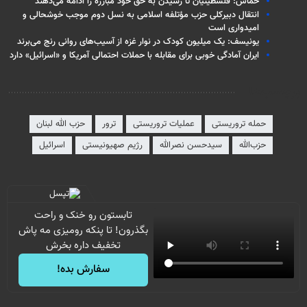
حماس: فلسطینیان تا رسیدن به حق خود مبارزه را ادامه می‌دهند
انتقال دبیرکلی حزب مؤتلفه اسلامی به نسل دوم موجب خوشحالی و
امیدواری است
یونیسف: یک میلیون کودک در نوار غزه از آسیب‌های روانی رنج می‌برند
ایران آمادگی خوبی برای مقابله با حملات احتمالی آمریکا و «اسرائیل» دارد
برچسب‌ها
حمله تروریستی
عملیات تروریستی
ترور
حزب الله لبنان
حز‌ب‌الله
سیدحسن نصرالله
رژیم صهیونیستی
اسرائیل
تابستون رو خنک و راحت
بگذرون! تا پنکه رومیزی مه پاش
تخفیف داره بخرش
سفارش بده!