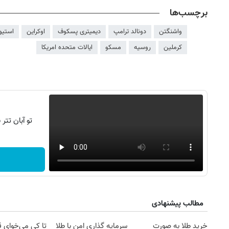
برچسب‌ها
واشنگتن
دونالد ترامپ
دیمیتری پسکوف
اوکراین
استیو
کرملین
روسیه
مسکو
ایالات متحده امریکا
تو آبان تت
مطالب پیشنهادی
خرید طلا به صورت
سرمایه گذاری امن با طلا
تا کی می‌خوای 