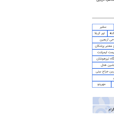
سفیر
کت
تور کربلا
حی اربعین
معتبر پزشکان
مت ایمپلنت
اه تیزهوشان
شین هتل
رین جراح بینی
مهرینو