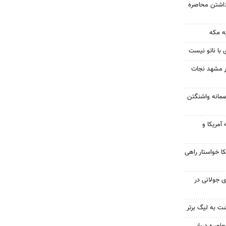
داشتن محاصره
ه مکه
 با ناتو نیست
در مشهد نجات
صمانه واشنگتن
آمریکا و
 خواستار راهی
 جولانی در
گشت به لیگ برتر
حاصره دریایی