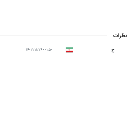
نظرات
ح
۰۱:۵۰ - ۱۴۰۳/۱۱/۲۶
پ
مستعمره آمریکا میشود