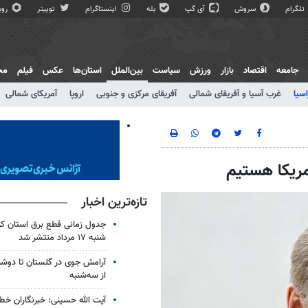
تلگرام
سروش
آی گپ
بله
اینستاگرام
توییتر
روبی
جامعه
اقتصاد
بازار
ورزش
سیاست
بین‌الملل
استان‌ها
عکس
فیلم
مج
اسیا
غرب آسیا و آفریقای شمالی
آفریقای مرکزی و جنوبی
اروپا
آمریکای شمالی
آمریکا هستیم
تازه‌ترین اخبار
جدول زمانی قطع برق استان کرم
شنبه ۱۷ مرداد منتشر شد
آرامش جوی در گلستان تا دوشن
از سه‌شنبه
آیت الله حسینی: خبرنگاران خط