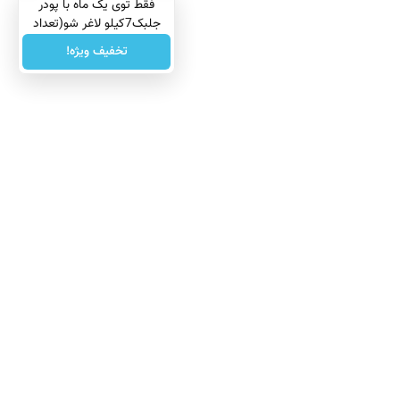
فقط توی یک ماه با پودر
جلبک7کیلو لاغر شو(تعداد
محدود)
تخفیف ویژه!