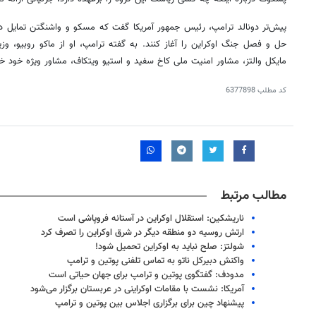
پیش‌تر دونالد ترامپ، رئیس جمهور آمریکا گفت که مسکو و واشنگتن تمایل دار
حل و فصل جنگ اوکراین را آغاز کنند. به گفته ترامپ، او از ماکو روبیو، وزی
مایکل والتز، مشاور امنیت ملی کاخ سفید و استیو ویتکاف، مشاور ویژه خود خ
کد مطلب
6377898
مطالب مرتبط
ناریشکین: استقلال اوکراین در آستانه فروپاشی است
ارتش روسیه دو منطقه دیگر در شرق اوکراین را تصرف کرد
شولتز: صلح نباید به اوکراین تحمیل شود!
واکنش دبیرکل ناتو به تماس تلفنی پوتین و ترامپ
مدودف: گفتگوی پوتین و ترامپ برای جهان حیاتی است
آمریکا: نشست با مقامات اوکراینی در عربستان برگزار می‌شود
پیشنهاد چین برای برگزاری اجلاس بین پوتین و ترامپ