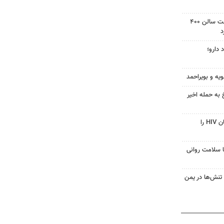
دادگاه آمریکا دستور توقف ساخت سالن ۴۰۰
د
 دارو؛
ویه و بویراحمد
 به حمله اخیر
قرص آزمایشی که می‌تواند درمان HIV را
با سلامت روانی
تنش‌ها در یمن