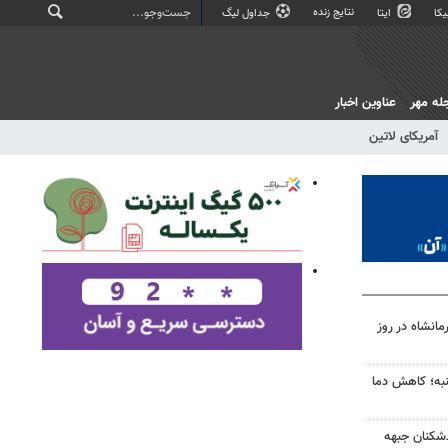
نتایج زنده
کا
ایتا
جداول لیگ
له مهر
عناوین اخبار
آمریکای لاتین
انشاه در روز
به؛ کاهش دما
‌شکنان جبهه