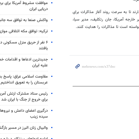
موافقت مشروط آمریکا برای بر
دریایی ایران
ند تا به سرعت روند آغاز مذاکرات برای
ر خارجه آمریکا، جان رتکلیف، مدیر سیا،
واکنش صنعا به توافق سه جانب
واسته است تا مذاکرات را هدایت کنند.
ترکیه: توافق مکه ائتلافی موازی
۶ نفر از حریق منزل مسکونی 
یافتند
جدیدترین ادعاها و اقدامات خ
علیه ایران
مقاومت اسلامی عراق: پاسخ به 
عربستان را به تعویق انداختیم
رئیس ستاد مشترک ارتش آمریکا
برای خروج از جنگ با ایران شد
درگیری اعضای داعش و نیروهای
سیده زینب
والیبال زنان البرز در مسیر باز
ادامه ادعاهای سنتکام درباره م