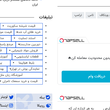
ایران
 ویتکاف
تاس
ترامپ
تبلیغات
قیمت شیشه سکوریت
خرید طلای آب شده
قیمت مو
استند تسلیت
مدا
دوربین مداربسته
مرجع پاسخ 
فروش مواد شیمیایی
قی
قطعات لباسشویی
آموزشگ
ر بدون محدودیت معامله کن🔥
بلیط هواپیما
پر
نمایندگی بوش در تهران
بهت
آموزشگاه زبان ملل
دریافت وام
قیمت و خرید سمعک نامرئی
قرص
به هر اندازه ای که