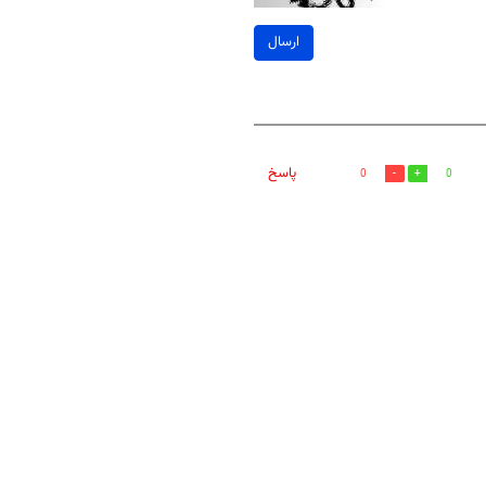
ارسال
پاسخ
0
0
وتین ترامپ احمق را خر کرده اوکراین نابود میکند پوتین وترامپ 50/50اوکراین تقسیم میکنند اوکراین ده ها سال