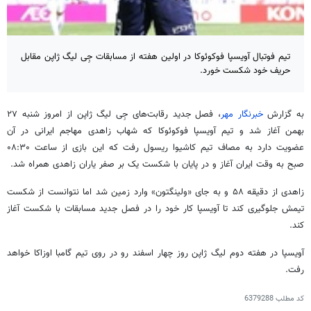
تیم فوتبال آویسپا فوکوئوکا در اولین هفته از مسابقات جِی لیگ ژاپن مقابل
حریف خود شکست خورد.
به گزارش
خبرنگار مهر
، فصل جدید رقابت‌های جِی لیگ ژاپن از امروز شنبه ۲۷
بهمن آغاز شد و تیم آویسپا فوکوئوکا که شهاب زاهدی مهاجم ایرانی در آن
عضویت دارد به مصاف تیم کاشیوا ریسول رفت که این بازی از ساعت ۰۸:۳۰
صبح به وقت ایران آغاز و در پایان با شکست یک بر صفر یاران زاهدی همراه شد.
زاهدی از دقیقه ۵۸ و به جای «ولینگتون» وارد زمین شد اما نتوانست از شکست
تیمش جلوگیری کند تا آویسپا کار خود را در فصل جدید مسابقات با شکست آغاز
کند.
آویسپا در هفته دوم لیگ ژاپن روز چهار اسفند رو در روی تیم گامبا اوزاکا خواهد
رفت.
کد مطلب
6379288