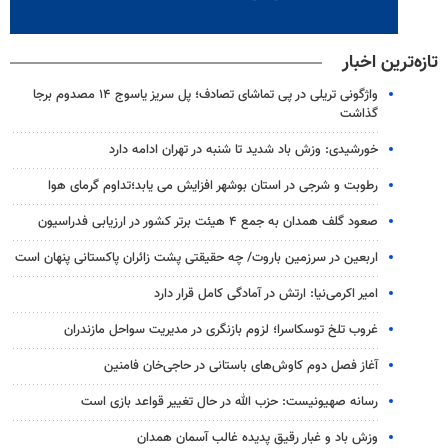
تازه‌ترین اخبار
واژگونی تریلی در پی تماشای تصادف؛ پل سریز یاسوج ۱۴ مصدوم برجا
گذاشت
خورشیدی: وزش باد شدید تا شنبه در تهران ادامه دارد
رطوبت و شرجی در استان بوشهر افزایش می یابد؛تداوم گرمای هوا
صعود گلف همدان به جمع ۴ هیئت برتر کشور در ارزیابی فدراسیون
اربعین در سرزمین باروت/ چه حقیقتی پشت زائران پاکستانی پنهان است
امیر اکرمی‌نیا: ارتش در آمادگی کامل قرار دارد
غروب تلخ توسکاسرا؛ لزوم بازنگری در مدیریت سواحل مازندران
آغاز فصل دوم کاوش‌های باستانی در حاجی‌خان فامنین
رسانه صهیونیست: حزب الله در حال تغییر قواعد بازی است
وزش باد و غبار رقیق پدیده غالب آسمان همدان