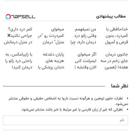
مطالب پیشنهادی
خداحافظی با
من نمیفهمم
میخوای
کمر درد داری؟
کمردرد، بدون
وقتی زانو درد
کمردردت رو "در
جراحی نکنید❌
قرص و آمپول
درمان داره، چرا
منزل" درمان
در منزل درمانش
دردش رو داری
کنی؟ (◂فیلم +
کن
جادوی درمان
اگر میخوای
پایان دغدغه
با زاپیامکس، به
تحمل میکنی؟❗
◂پرسش‌نامه)
(◂پرسش‌نامه)
جای زخم در سه
ایمپلنت کنی
هزینه های
راحتی درد زانو را
هفته! (همین
الان وقتشه |
دندان پزشکی با
درمان کنید!
حالا رایگان
فقط با ۲۵
پک سفید کننده
صحبت کنید)
میلیون تومان!!!
خانگی
نظر شما
نظرات حاوی توهین و هرگونه نسبت ناروا به اشخاص حقیقی و حقوقی منتشر
نمی‌شود.
نظراتی که غیر از زبان فارسی یا غیر مرتبط با خبر باشد منتشر نمی‌شود.