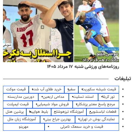
روزنامه‌های ورزشی شنبه ۱۷ مرداد ۱۴۰۵
تبلیغات
قیمت شیشه سکوریت
سفیر
خرید طلای آب شده
قیمت موکت
تور کربلا
استند تسلیت
مداحی اربعین
دوربین مداربسته
مرجع پاسخ معتبر پزشکان
فروش مواد شیمیایی
قیمت ایمپلنت
قطعات لباسشویی
آموزشگاه تیزهوشان
بلیط هواپیما
پرشین هتل
نمایندگی بوش در تهران
بهترین جراح بینی
آموزشگاه زبان ملل
قیمت و خرید سمعک نامرئی
مهرینو