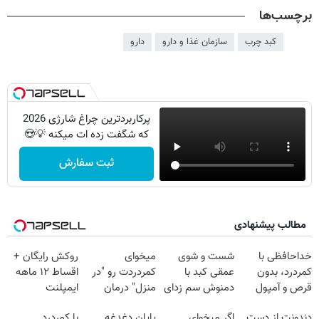
برچسب‌ها
کبد چرب
سازمان غذا و دارو
دارو
پرکاربردترین چراغ شارژی 2026
که شگفت زده ات میکنه 💡😍
ثبت سفارش
مطالب پیشنهادی
خداحافظی با
شست و شوی
میخوای
روکش رایگان +
کمردرد، بدون
عمقی کبد با
کمردردت رو "در
اقساط ۱۲ ماهه
قرص و آمپول
دمنوش سم زدای
منزل" درمان
ایمپلنت
گیاهی
کنی؟ (◂فیلم +
دندونت از دست
اگر میخوای
پایان دغدغه
با کمردرد