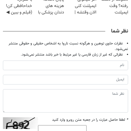
◂پرسش‌نامه)
رفته؟ وقت
ایمپلنت کنی
هزینه های
خداحافظی کن!
ایمپلنت
الان وقتشه |
دندان پزشکی با
(فیلم و ببین ◀
دیجیتاله
فقط با ۲۵
پک سفید کننده
پرسش‌نامه رو
میلیون تومان!!!
خانگی
پرکن)
نظر شما
نظرات حاوی توهین و هرگونه نسبت ناروا به اشخاص حقیقی و حقوقی منتشر
نمی‌شود.
نظراتی که غیر از زبان فارسی یا غیر مرتبط با خبر باشد منتشر نمی‌شود.
*
لطفا حاصل عبارت را در جعبه متن روبرو وارد کنید