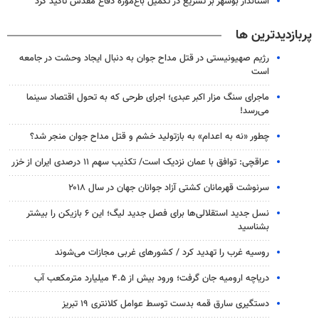
استاندار بوشهر بر تسریع در تکمیل باغ‌موزه دفاع مقدس تأکید کرد
پربازدیدترین ها
رژیم صهیونیستی در قتل مداح جوان به دنبال ایجاد وحشت در جامعه
است
ماجرای سنگ مزار اکبر عبدی؛ اجرای طرحی که به تحول اقتصاد سینما
می‌رسد!
چطور «نه به اعدام» به بازتولید خشم و قتل مداح جوان منجر شد؟
عراقچی: توافق با عمان نزدیک است/ تکذیب سهم ۱۱ درصدی ایران از خزر
سرنوشت قهرمانان کشتی آزاد جوانان جهان در سال ۲۰۱۸
نسل جدید استقلالی‌ها برای فصل جدید لیگ؛ این ۶ بازیکن را بیشتر
بشناسید
روسیه غرب را تهدید کرد / کشورهای غربی مجازات می‌شوند
دریاچه ارومیه جان گرفت؛ ورود بیش از ۴.۵ میلیارد مترمکعب آب
دستگیری سارق قمه بدست توسط عوامل کلانتری ۱۹ تبریز