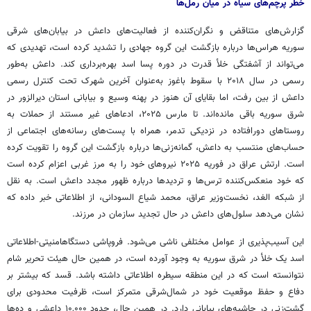
خطر پرچم‌های سیاه در میان رمل‌ها
گزارش‌های متناقض و نگران‌کننده از فعالیت‌های داعش در بیابان‌های شرقی
سوریه هراس‌ها درباره بازگشت این گروه جهادی را تشدید کرده است، تهدیدی که
می‌تواند از آشفتگی خلأ قدرت در دوره
پسا
اسد بهره‌برداری کند. داعش به‌طور
رسمی در سال ۲۰۱۸ با سقوط
باغوز
به‌عنوان آخرین شهرک تحت کنترل رسمی
داعش از بین رفت، اما بقایای آن هنوز در پهنه وسیع و بیابانی استان دیرالزور در
شرق سوریه باقی مانده‌اند. تا مارس ۲۰۲۵، ادعاهای غیر مستند از حملات به
روستاهای دورافتاده در نزدیکی
تدمر
، همراه با پست‌های رسانه‌های اجتماعی از
حساب‌های منتسب به داعش، گمانه‌زنی‌ها درباره بازگشت این گروه را تقویت کرده
است. ارتش عراق در فوریه ۲۰۲۵ نیروهای خود را به مرز غربی اعزام کرده است
که خود منعکس‌کننده ترس‌ها و تردیدها درباره ظهور مجدد داعش است. به نقل
از شبکه
الغد
، نخست‌وزیر عراق، محمد
شیاع
السودانی
، از اطلاعاتی خبر داده که
نشان می‌دهد سلول‌های داعش در حال تجدید سازمان در مرزند.
این آسیب‌پذیری از عوامل مختلفی ناشی می‌شود. فروپاشی دستگاهامنیتی-اطلاعاتی
اسد یک خلأ در شرق سوریه به وجود آورده است، در همین حال هیئت تحریر شام
نتوانسته است که در این منطقه سیطره اطلاعاتی داشته باشد.
قسد
که بیشتر بر
دفاع و حفظ موقعیت خود در شمال‌شرقی متمرکز است، ظرفیت محدودی برای
گشت‌زنی در حاشیه‌های بیابانی دارد. در همین حال، حدود ۱۰,۰۰۰
داعشی
و ده‌ها