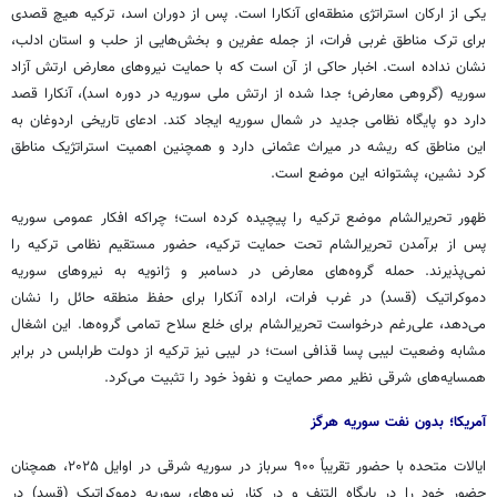
یکی از ارکان استراتژی منطقه‌ای آنکارا است. پس از دوران اسد، ترکیه هیچ قصدی
برای ترک مناطق غربی فرات، از جمله عفرین و بخش‌هایی از حلب و استان ادلب،
نشان نداده است. اخبار حاکی از آن است که با حمایت نیروهای معارض ارتش آزاد
سوریه (گروهی معارض؛ جدا شده از ارتش ملی سوریه در دوره اسد)، آنکارا قصد
دارد دو پایگاه نظامی جدید در شمال سوریه ایجاد کند. ادعای تاریخی اردوغان به
این مناطق که ریشه در میراث عثمانی دارد و همچنین اهمیت استراتژیک مناطق
کرد نشین، پشتوانه این موضع است.
ظهور
تحریرالشام
موضع ترکیه را پیچیده کرده است؛ چراکه افکار عمومی سوریه
پس از برآمدن
تحریرالشام
تحت حمایت ترکیه، حضور مستقیم نظامی ترکیه را
نمی‌پذیرند. حمله گروه‌های معارض در دسامبر و ژانویه به نیروهای سوریه
دموکراتیک (
قسد
) در غرب فرات، اراده آنکارا برای حفظ منطقه حائل را نشان
می‌دهد، علی‌رغم درخواست
تحریرالشام
برای خلع سلاح تمامی گروه‌ها. این اشغال
مشابه وضعیت لیبی
پسا
قذافی است؛ در لیبی نیز ترکیه از دولت طرابلس در برابر
همسایه‌های شرقی نظیر مصر حمایت و نفوذ خود را تثبیت می‌کرد.
آمریکا؛ بدون نفت سوریه هرگز
ایالات متحده با حضور تقریباً ۹۰۰ سرباز در سوریه شرقی در اوایل ۲۰۲۵، همچنان
حضور خود را در پایگاه
التنف
و در کنار نیروهای سوریه دموکراتیک (
قسد
) در