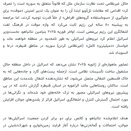
حائل غیرنظامی تحت نظارت سازمان ملل که قانوناً متعلق به سوریه است را تصرف
کرد؛ اقدامی که مقامات تل‌آویو ابتدا آن را به عنوان یک تدبیر امنیتی «موقت» برای
جلوگیری از «سوءاستفاده گروه‌های افراطی» از خلأ قدرت توجیه کردند، اما مراجعه
به پیشینه ۸۰ ساله این رژیم ثابت می‌کرد که واژه موقت در فرهنگ لغت
اشغالگری این رژیم بی‌معنی است. اواخر فوریه ۲۰۲۵ بنیامین نتانیاهو، نخست‌وزیر
اسرائیل اعلام کرد نیروهای اسرائیلی به طور نامحدود در منطقه خواهند ماند و
خواستار «
دمیلیتریزه
کامل» (غیرنظامی کردن) سوریه در مناطق
قنیطره
،
درعا
و
السویداء
شد.
تصاویر ماهواره‌ای از ژانویه ۲۰۲۵ نشان می‌دهد که اسرائیل در داخل منطقه حائل
مشغول ساخت تأسیسات نظامی است، ازجمله پست‌های گارد و جاده‌هایی که به
خاک فلسطین اشغالی متصل می‌شود، که نشان‌دهنده اشغال بلندمدت این مناطق
است. ساکنان روستاهایی مانند
الراعویه
در استان
قنیطره
گزارش دادند که در پی
پیشروی نیروهای اسرائیلی مجبور به ترک خانه‌های خود شده‌اند و نگرانی‌ها در
مورد احتمال گسترش کنترل و اشغالگری اسرائیل فراتر از بلندی‌های جولان افزایش
یافته است.
هدف اعلام‌شده نتانیاهو و
کاتص
برای دو برابر کردن جمعیت اسرائیلی‌ها در
جولان، احتمالات و گمانه‌زنی‌ها درباره آغاز فرایند زمین‌خواری و شهرک‌نشینی در