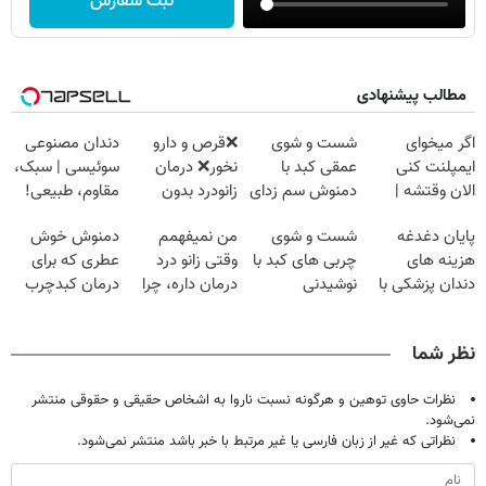
ثبت سفارش
مطالب پیشنهادی
اگر میخوای
شست و شوی
❌قرص‌ و دارو
دندان مصنوعی
ایمپلنت کنی
عمقی کبد با
نخور❌ درمان
سوئیسی | سبک،
الان وقتشه |
دمنوش سم زدای
زانودرد بدون
مقاوم، طبیعی!
فقط با ۲۵
گیاهی
قرص
ویزیت
پایان دغدغه
شست و شوی
من نمیفهمم
دمنوش خوش
میلیون تومان!!!
رایگان+پرداخت
هزینه های
چربی های کبد با
وقتی زانو درد
عطری که برای
اقساطی😍
دندان پزشکی با
نوشیدنی
درمان داره، چرا
درمان کبدچرب
پک سفید کننده
گیاهی(55%تخفیف)
دردش رو داری
معجزه میکنه
خانگی
تحمل میکنی؟❗
نظر شما
نظرات حاوی توهین و هرگونه نسبت ناروا به اشخاص حقیقی و حقوقی منتشر
نمی‌شود.
نظراتی که غیر از زبان فارسی یا غیر مرتبط با خبر باشد منتشر نمی‌شود.