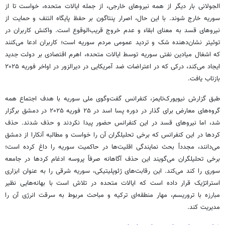
الجولانی
بار دیگر از همه نیروهای خارجی، از جمله ایالات متحده، خواست تا از
سوریه خارج شوند. با این حال، اصرار پنتاگون بر حفظ پایگاه
التنف
و حمایت از
نیروهای
قسد
به معنای ابقاء و عدم خروج قریب‌الوقوع است. واکنش کاربران در
توئیتر نشان‌دهنده شک و تردید عمومی مردم سوریه است؛ کاربران ادعا می‌کنند
که اشغال میادین نفتی سوریه توسط ایالات متحده، اهرم اقتصادی بر دولت جدید
ایجاد می‌کند، درکی که در اعتراضات ضد آمریکایی در دیرالزور در اواخر فوریه ۲۰۲۵
بازتاب یافت.
طبق گزارش نیویورک‌تایمز، کنفرانس گفت‌وگوی ملی سوریه با هدف اجتماع همه
گروه‌های معارض برای گذار در دوره
پسا
اسد در ۲۵ فوریه ۲۰۲۵ در دمشق برگزار
شد، اما نیروهای
قسد
در این کنفرانس حضور پیدا نکردند و حذف شدند. حذف
کردها در این کنفرانس که برخی تحلیلگران آن را خواست و مطالبه آنکارا از دمشق
می‌دانند، مجدداً بحث نمایندگی اقلیت‌ها در حاکمیت سوریه را داغ کرده است؛
برخی تحلیلگران می‌گویند این حذف آگاهانه صرفاً پروسه ادغام کردها در جامعه
سوری را کند می‌کند. این رقابت‌های ژئوپلیتیکی، سوریه شرقی را به عنوان ابزاری
استراتژیک قرار داده است که ایالات متحده در تلاش است با بهانه‌هایی نظیر
مبارزه با تروریسم، مهار منطقه‌ای ترکیه و مباحث مربوط به سرقت انرژی آن را
مدیریت کند.