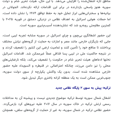
مناطق تازه اشغال‌شده را افزایش می‌دهد. با این حال، هیئت تحریر شام و دولت
سوریه هنوز پاسخی بازدارنده در برابر این اقدامات ارائه نکرده‌اند.
الجولانی
در
بیانیه‌ها و سخنرانی‌هایی ابراز تمایل خود به حفظ توافق ۱۹۷۴ را نشان داده است،
اما حملات هوایی اسرائیل به اهداف نظامی در نزدیکی دمشق در فوریه ۲۰۲۵ با
کمترین مقاومتی روبه‌رو شد که نشان‌دهنده آسیب‌پذیری سوریه است.
این حضور اشغالگری بی‌چون و
چرای
اسرائیل در سوریه مشابه تجربه لیبی است،
جایی که بازیگران خارجی مانند مصر و امارات به حمایت از گروه‌های نیابتی مختلف
پرداختند تا منافع خود را تأمین کنند و تمامیت ارضی این کشور را تضعیف کردند و
در نتیجه حاکمیت ملی در لیبی
پسا
قذافی عملاً غیرممکن شد. اقدامات اسرائیل
نه‌تنها ادعاهای هیئت تحریر شام در حکومت را تضعیف می‌کند، بلکه نارضایتی‌های
محلی را نیز دامن می‌زند، چنانکه اعتراضاتی در
قنیطره
و
السویداء
علیه حضور
خارجی مشاهده شده است. بدون یک واکنش یکپارچه از سوی دولت سوریه،
جنوب‌غربی ممکن است به یک منطقه کرانه باختری دیگر تبدیل شود.
ترکیه؛ پیش به سوی ۲ پایگاه نظامی جدید
اشغال شمال سوریه توسط ترکیه موضوع جدیدی نیست و پیشینه آن به مداخلات
رسمی ارتش ترکیه در خاک سوریه در سال ۲۰۱۶ علیه نیروهای کرد بازمی‌گردد.
حضور نظامی ترکیه در شمال سوریه، به غیر از حمایت از گروه‌های سلفی، همچنان