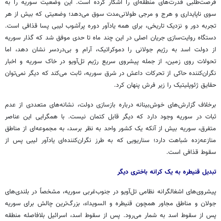
فرصت‌طلبی قدرت‌های منطقه‌ای را آشکار کرده است. این وضعیت سوریه را به
سوی ناپایداری و هرج و
مرجی
طولانی‌مدت سوق می‌دهد؛ وضعیتی که بیش از هر
تجربه دور و نزدیک تاریخی، برای همه یادآور دوره پرآشوب لیبی
پسا
قذافی است.
دستگاه روایت‌سازی جریان اصلی در این چند ماه تا حدی موفق شد که گذار سوریه
از دولت اسد به رژیم جولانی را دموکراتیک، آرام و بی‌دردسر نشان دهد، اما
تحولات روی زمین، از جمله پیشروی سریع رژیم تل‌آویو در خاک سوریه و اخبار
نگران‌کننده حاکی از تحرکات داعش در شرق سوریه، ثابت می‌کند که دیگر نمی‌توان
حقایق ژئوپلیتیک را زیر فرش پنهان کرد.
برخلاف گزارش‌های خوش‌بینانه درباره بازسازی دولت، نشانه‌های متعددی از عدم
ثبات در سوریه وجود دارد که دیگر قابل کتمان نیست. با همگرایی این عناصر
متفرق، سوریه بیش از آنکه یک کشور واحد به نظر برسد، به مجموعه‌ای از مناطق
منازعه‌زده شباهت دارد؛ سناریویی که به طرز نگران‌کننده‌ای یادآور لیبی پس از
سقوط قذافی است.
تبدیل قنیطره به یک کرانه باختری دیگر
پیشروی‌های اشغالگرانه نظامی تل‌آویو در جنوب‌غربی سوریه، مشخصاً در بلندی‌های
جولان و مناطق مجاور همچون
قنیطره
و
السویداء
، بزرگ‌ترین چالش برای سوریه
پس از سقوط اسد به شمار می‌رود. پس از سقوط اسد، اسرائیل بلافاصله منطقه