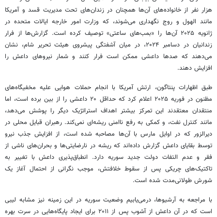
هزار نفر از خانواده‌های آن‌ها همچنان در زندان‌های تحت مدیریت
قسد
و آمریکا
مانند
الهول
و
روج
نگهداری می‌شوند، که وزارت امور خارجه ایالات متحده در
ژانویه ۲۰۲۵ آن‌ها را «بمب‌های ساعتی» توصیف کرده است. گزارش‌ها از فرار
زندانیان در دسامبر ۲۰۲۴، در میان آشفتگی پیشروی هیئت تحریر شام، نشان
می‌دهند که صدها
داعشی
ممکن است فرار کنند و شمار نیروهای داعش را
افزایش دهند.
طبق اظهارات پنتاگون، ارتش آمریکا با انجام حملات هوایی علیه مخفیگاه‌های
مظنون در فوریه ۲۰۲۵ اعلام کرد که حداقل ۲۰
داعشی
را از بین برده است، اما
منتقدان معتقدند این تمرکز بیشتر اهداف استراتژیک دیگر را پوشش می‌دهد،
مانند کنترل نفت، و کمکی به رفع ناامنی ریشه‌ای نمی‌کند. رهبران قبایل محلی در
دیرالزور که در اوایل مارس با آن‌ها مصاحبه شده است، از افزایش جذب نیرو
توسط بقایای داعش گزارش داده‌اند که ریشه در نارضایتی‌ها و بحران‌های ناشی از
فقر و عدم التفات دولت جدید سوریه دارد. انطباق‌پذیری داعش با تغییر به
تاکتیک‌های چریکی پس از سقوط خلافتش، موجب نگرانی از احتمال آغاز یک
شورش طولانی‌مدت شده است.
با مراجعه به آرشیوها، درمی‌یابیم وضعیت سوریه در این زمینه نیز مشابه لیبی
است که در آن داعش از آشوب پس از ۲۰۱۱ برای ایجاد پایگاه‌هایی در سرت بهره