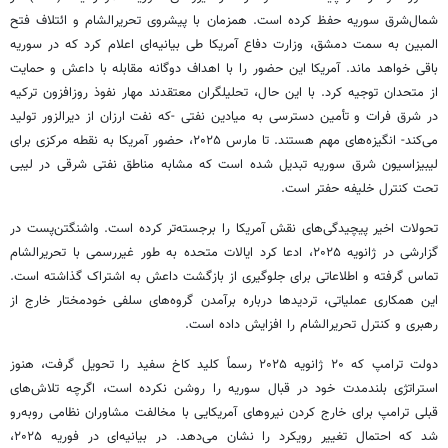
شمال‌شرق سوریه حفظ کرده است. همزمان با پیشروی
تحریرالشام
و ائتلاف فتح
المبین
به سمت دمشق، وزارت دفاع آمریکا طی بیانیه‌ای اعلام کرد که در سوریه
باقی خواهد ماند. آمریکا این حضور را با اهداف دوگانه مقابله با داعش و حمایت
از متحدان توجیه کرد. با این حال، تحلیلگران معتقدند مهار نفوذ روزافزون ترکیه
در شرق فرات و تأمین دسترسی به میادین نفتی -که نفت ارزان از دیرالزور تولید
می‌کند- انگیزه‌های مهم هستند. تا مارس ۲۰۲۵، حضور آمریکا به نقطه مرکزی برای
لیبیزاسیون
شرق سوریه تبدیل شده است که مشابه مناطق نفتی شرقی در لیبی
تحت کنترل خلیفه
حفتر
است.
تحولات اخیر پیچیدگی‌های نقش آمریکا را برجسته‌تر کرده است. واشنگتن‌پست در
گزارشی در ژانویه ۲۰۲۵، ادعا کرد ایالات متحده به طور غیررسمی با
تحریرالشام
تماس گرفته و اطلاعاتی برای جلوگیری از بازگشت داعش به اشتراک گذاشته است.
این همکاری عملیاتی، تردیدها درباره برآمدن گروه‌های سلفی خودمختار خارج از
رهبری و کنترل
تحریرالشام
را افزایش داده است.
دولت ترامپ که ۲۰ ژانویه ۲۰۲۵ رسماً کلید کاخ سفید را تحویل گرفت، هنوز
استراتژی بلندمدت خود در قبال سوریه را روشن نکرده است، اگرچه تلاش‌های
قبلی ترامپ برای خارج کردن نیروهای آمریکایی با مخالفت مشاوران نظامی روبه‌رو
شد که احتمال تغییر رویکرد را نشان می‌دهد. در بیانیه‌ای در فوریه ۲۰۲۵،