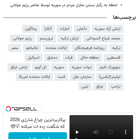
لحظه به رگبار بستن منازل مردم در سوریه توسط عناصر رژیم جولانی
برچسب‌ها
ارتش آزاد سوریه
داعش
امارات
آنکارا
پنتاگون
محمد شیاع السودانی
ارتش ترکیه
تروریسم
رژیم جولانی
ترکیه
روزنامه فرهیختگان
ایالات متحده
نتانیاهو
مصر
فلسطین
منطقه حائل
فرات
دمشق
اسرائیل
نیویورک تایمز
دولت سوریه
سوریه
تل آویو
ارتش عراق
توئیتر(ایکس)
سازمان ملل
قسد
ایالات متحده امریکا
ترامپ
عراق
لیبی
پرکاربردترین چراغ شارژی 2026
که شگفت زده ات میکنه 💡😍