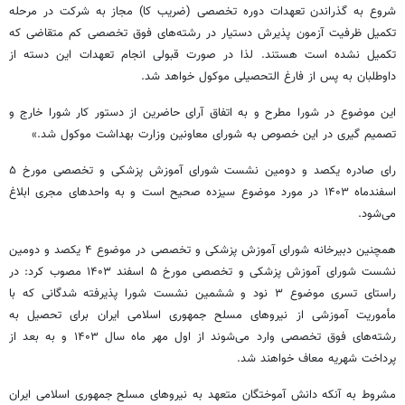
شروع به گذراندن تعهدات دوره تخصصی (ضریب
کا
) مجاز به شرکت در مرحله
تکمیل ظرفیت آزمون پذیرش دستیار در رشته‌های فوق تخصصی کم متقاضی که
تکمیل نشده است هستند. لذا در صورت قبولی انجام تعهدات این دسته از
داوطلبان به پس از فارغ
التحصیلی
موکول خواهد شد.
این موضوع در شورا مطرح و
به اتفاق
آرای
حاضرین از دستور کار شورا خارج و
تصمیم
گیری
در این خصوص به شورای معاونین وزارت بهداشت موکول شد.»
رای صادره یکصد و دومین نشست شورای آموزش پزشکی و تخصصی مورخ ۵
اسفندماه ۱۴۰۳ در مورد موضوع سیزده صحیح است و به واحدهای مجری ابلاغ
می‌شود.
همچنین دبیرخانه شورای آموزش پزشکی و تخصصی در موضوع ۴ یکصد و دومین
نشست شورای آموزش پزشکی و تخصصی مورخ ۵ اسفند ۱۴۰۳ مصوب کرد: در
راستای
تسری
موضوع ۳ نود و ششمین نشست
شورا
پذیرفته شدگانی که با
مأموریت آموزشی از نیروهای مسلح جمهوری اسلامی ایران برای تحصیل به
رشته‌های فوق تخصصی وارد می‌شوند از اول
مهر ماه
سال ۱۴۰۳ و به بعد از
پرداخت شهریه معاف خواهند شد.
مشروط به آنکه دانش آموختگان متعهد به نیروهای مسلح جمهوری اسلامی ایران