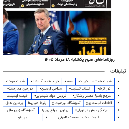
روزنامه‌های صبح یکشنبه ۱۸ مرداد ۱۴۰۵
تبلیغات
قیمت شیشه سکوریت
سفیر
خرید طلای آب شده
قیمت موکت
تور کربلا
استند تسلیت
مداحی اربعین
دوربین مداربسته
مرجع پاسخ معتبر پزشکان
فروش مواد شیمیایی
قیمت ایمپلنت
قطعات لباسشویی
آموزشگاه تیزهوشان
بلیط هواپیما
پرشین هتل
نمایندگی بوش در تهران
بهترین جراح بینی
آموزشگاه زبان ملل
قیمت و خرید سمعک نامرئی
مهرینو