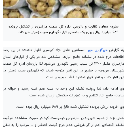
ساری- معاون نظارت و بازرسی اداره کل صمت مازندران از تشکیل پرونده
۶۸۹ میلیارد ریالی برای یک متصدی انبار نگهداری سیب زمینی خبر داد.
به گزارش
خبرگزاری مهر
، اسماعیل هادی نژاد کیاسری اظهار داشت: در پی رصد
اطلاعات درج شده در سامانه جامع انبارها، مشخص شد در یکی از انبارهای استان
مازندران مقدار ۱۳۰۰ تن سیب زمینی نگهداری می‌شود لذا بازرسان اداره کل
صمت
شهرستان مربوطه با حضور در این انبار متوجه شدند که نگهداری سیب زمینی در
این انبار کذب و انبار فوق
الاشاره
فاقد موجودی است.
وی ادامه داد: لذا پرونده تخلف این واحد به علت عدم ثبت رسید و حواله در
سامانه جامع انبار تنظیم و به تعزیرات حکومتی ارسال شده است.
وی افزود: ارزش پرونده تشکیل شده بالغ بر ۶۸۹ میلیارد ریال بوده است.
هادی نژاد از عموم شهروندان مازندرانی درخواست کرد در صورت مشاهده هرگونه
تخلف اقتصادی اعم از
گرانفروشی
عدم درج قیمت احتکار و … مراتب را به تلفن