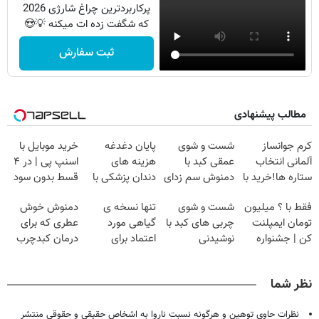
پرکاربردترین چراغ شارژی 2026
که شگفت زده ات میکنه 💡😍
ثبت سفارش
مطالب پیشنهادی
کرم جوانساز
شست و شوی
پایان دغدغه
خرید موبایل با
آلمانی انتخاب
عمقی کبد با
هزینه های
اسنپ پی | در ۴
ستاره ها!خرید با
دمنوش سم زدای
دندان پزشکی با
قسط بدون سود
تخفیف
گیاهی
پک سفید کننده
و کارمزد!
فقط با ؟ میلیون
شست و شوی
تنها نسخه ی
دمنوش خوش
خانگی
تومان ایمپلنت
چربی های کبد با
گیاهی مورد
عطری که برای
کن | جشنواره
نوشیدنی
اعتماد برای
درمان کبدچرب
تموم نشه !!!
گیاهی(55%تخفیف)
تصفیه کبد(دارای
معجزه میکنه
سیب سلامت)
نظر شما
نظرات حاوی توهین و هرگونه نسبت ناروا به اشخاص حقیقی و حقوقی منتشر