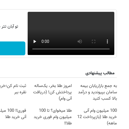
تو آبان تت
مطالب پیشنهادی
به جمع بازاریابان بیمه
امروز طلا بخر، یک‌ساله
ثبت نام کن؛خری
سامان بپیوندید و درآمد
پرداختش کن! (دریافت
نقره ببر
بالا کسب کنید
آنی وام)
100 میلیون وام آنی
طلا میخوای؟ تا 100
فوری‼️ 0
خرید طلا (بازپرداخت 12
میلیون وام فوری خرید
آنی خرید طلا
ماهه)
طلا‼️