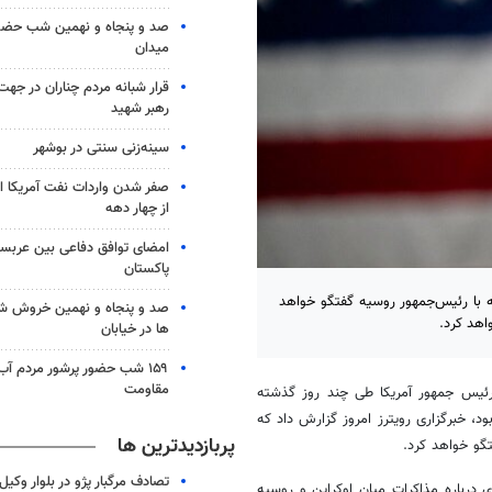
صد و پنجاه و نهمین شب حضور 
میدان
قرار شبانه مردم چناران در جه
رهبر شهید
سینه‌زنی سنتی در بوشهر
صفر شدن واردات نفت آمریکا ا
از چهار دهه
امضای توافق دفاعی بین عربستا
پاکستان
به با رئیس‌جمهور روسیه گفتگو خواهد
صد و پنجاه و نهمین خروش شب
اهد کرد.
ها در خیابان
۱۵۹ شب حضور پرشور مردم آب
مقاومت
 رئیس جمهور آمریکا طی چند روز گذشته
ود، خبرگزاری رویترز امروز گزارش داد که
پربازدیدترین ها
گو خواهد کرد.
تصادف مرگبار پژو در بلوار وکیل‌
درباره مذاکرات میان اوکراین و روسیه