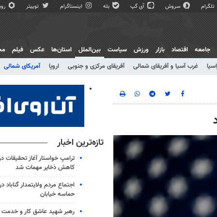
تلگرام
سروش
آی گپ
بله
اینستاگرام
توییتر
روبی
جامعه
اقتصاد
بازار
ورزش
سیاست
بین‌الملل
استان‌ها
عکس
فیلم
مج
اسیا
غرب آسیا و آفریقای شمالی
آفریقای مرکزی و جنوبی
اروپا
آمریکای شمالی
تازه‌ترین اخبار
ترامپ خواستار آغاز تحقیقات درب
کاهش ذخایر مهمات شد
حماسه خیابان
رهبر شهید عاشق کار و خدمت ب