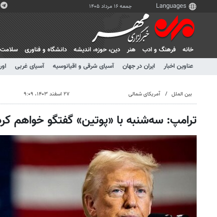
جمعه ۱۶ مرداد ۱۴۰۵
خانه
فرهنگ و ادب
هنر
دين، حوزه، انديشه
دانشگاه و فناوری
سلامت
عناوین اخبار
ایران در جهان
آسیای شرقی و اقیانوسیه
آسیای غربی
اور
بین الملل
آمریکای شمالی
۲۷ اسفند ۱۴۰۳، ۹:۰۹
ترامپ: سه‌شنبه با «پوتین» گفتگو خواهم کرد