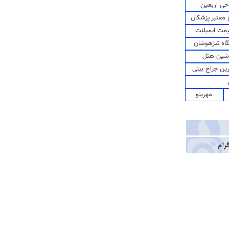
حی اربعین
معتبر پزشکان
مت ایمپلنت
اه تیزهوشان
شین هتل
رین جراح بینی
مهرینو