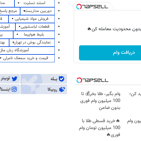
استند تسلیت
مدا
دوربین مداربسته
مرجع پاسخ 
فروش مواد شیمیایی
قی
قطعات لباسشویی
آموزشگ
ر بدون محدودیت معامله کن🔥
بلیط هواپیما
پر
نمایندگی بوش در تهران
بهت
آموزشگاه زبان ملل
دریافت وام
قیمت و خرید سمعک نامرئی
د کن؛
وام بگیر، طلا بخر💰 تا
100 میلیون وام فوری
بدون ضامن
10 میلیون وام
🔥خرید قسطی طلا با
100 میلیون تومان وام
فوری🔥