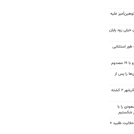
هین‌آمیز علیه
 خیلی زود پایان
 طور استثنایی
ها را پس از
سانحه رانندگی در مسیر تبریز- آذرشهر ۲ کشته
ودی را با
م شکستیم
حلالیت طلبید +