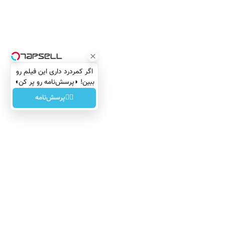
اگر کمردرد داری این فیلم رو
ببین! ◗پرسش‌نامه رو پر کن◖
👈🏻پرسش‌نامه