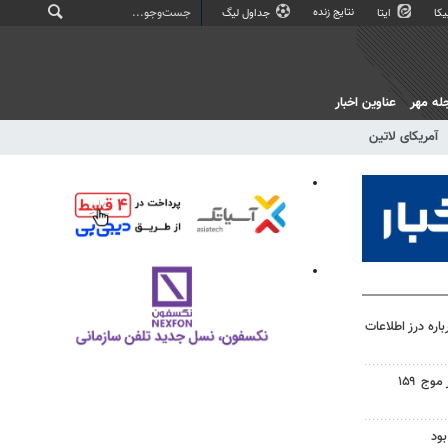
نتایج زنده
کا
ایتا
جداول لیگ
له مهر
عناوین اخبار
آمریکای لاتین
اره درز اطلاعات
اجتماع مردم ولایتمدار گناباد در موج ۱۵۹
ود