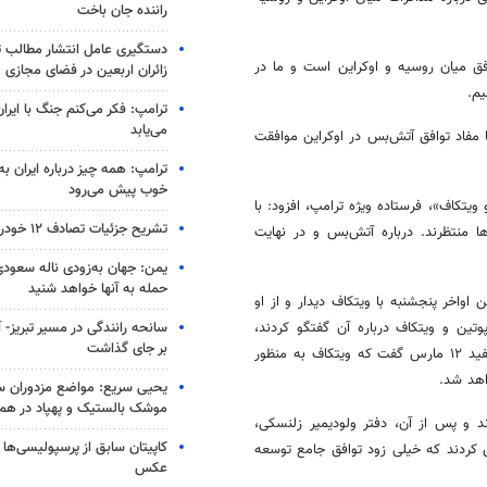
راننده جان باخت
دستگیری عامل انتشار مطالب تو
افق میان روسیه و اوکراین است و ما در
زائران اربعین در فضای مجازی
یم.
ترامپ: فکر می‌کنم جنگ با ایران
می‌یابد
مفاد توافق آتش‌بس در اوکراین موافقت
ترامپ: همه چیز درباره ایران به
خوب پیش می‌رود
یتکاف»، فرستاده ویژه ترامپ، افزود: با
تشریح جزئیات تصادف ۱۲ خودرو با ۱۹ مصدوم
ها منتظرند. درباره آتش‌بس و در نهایت
یمن: جهان به‌زودی ناله سعودی‌
حمله به آنها خواهد شنید
واخر پنجشنبه با ویتکاف دیدار و از او
تین و ویتکاف درباره آن گفتگو کردند،
بر جای گذاشت
جزئیاتی را ارائه نداد. این در حالی است که کارولین لیویت، سخنگوی کاخ سفید ۱۲ مارس گفت که ویتکاف به منظور
اهد شد.
یحیی سریع: مواضع مزدوران سع
موشک بالستیک و پهپاد در ه
لاقات و گفتگو کردند و پس از آن، دفتر ولودیمیر زلنسکی،
کاپیتان سابق از پرسپولیسی‌ها 
فق کردند که خیلی زود توافق جامع توسعه
عکس