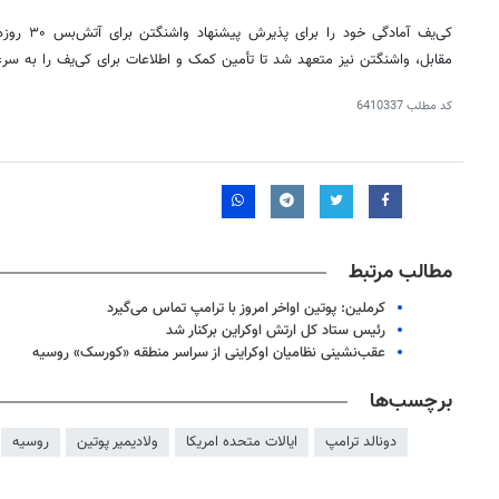
کی‌یف آمادگ
مقابل، واشنگتن نیز متعهد شد تا تأمین کمک و اطلاعات برای کی‌یف را به سرع
کد مطلب
6410337
مطالب مرتبط
کرملین: پوتین اواخر امروز با ترامپ تماس می‌گیرد
رئیس ستاد کل ارتش اوکراین برکنار شد
عقب‌نشینی نظامیان اوکراینی از سراسر منطقه «کورسک» روسیه
روزنامه‌های ورزشی پنج‌شنبه ۱۵ مرداد ۱۴۰۵
روزنام
برچسب‌ها
دونالد ترامپ
ایالات متحده امریکا
ولادیمیر پوتین
روسیه