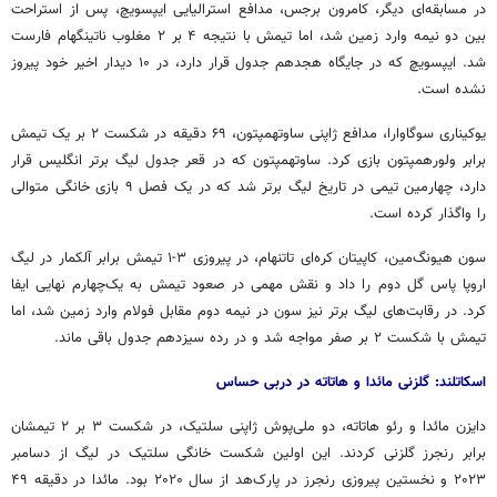
در مسابقه‌ای دیگر، کامرون برجس، مدافع استرالیایی ایپسویچ، پس از استراحت
بین دو نیمه وارد زمین شد، اما تیمش با نتیجه ۴ بر ۲ مغلوب ناتینگهام فارست
شد. ایپسویچ که در جایگاه هجدهم جدول قرار دارد، در ۱۰ دیدار اخیر خود پیروز
نشده است.
یوکیناری سوگاوارا، مدافع ژاپنی ساوتهمپتون، ۶۹ دقیقه در شکست ۲ بر یک تیمش
برابر ولورهمپتون بازی کرد. ساوتهمپتون که در قعر جدول لیگ برتر انگلیس قرار
دارد، چهارمین تیمی در تاریخ لیگ برتر شد که در یک فصل ۹ بازی خانگی متوالی
را واگذار کرده است.
سون هیونگ‌مین، کاپیتان کره‌ای تاتنهام، در پیروزی ۳-۱ تیمش برابر آلکمار در لیگ
اروپا پاس گل دوم را داد و نقش مهمی در صعود تیمش به یک‌چهارم نهایی ایفا
کرد. در رقابت‌های لیگ برتر نیز سون در نیمه دوم مقابل فولام وارد زمین شد، اما
تیمش با شکست ۲ بر صفر مواجه شد و در رده سیزدهم جدول باقی ماند.
اسکاتلند: گلزنی مائدا و هاتاته در دربی حساس
دایزن مائدا و رئو هاتاته، دو ملی‌پوش ژاپنی سلتیک، در شکست ۳ بر ۲ تیمشان
برابر رنجرز گلزنی کردند. این اولین شکست خانگی سلتیک در لیگ از دسامبر
۲۰۲۳ و نخستین پیروزی رنجرز در پارک‌هد از سال ۲۰۲۰ بود. مائدا در دقیقه ۴۹