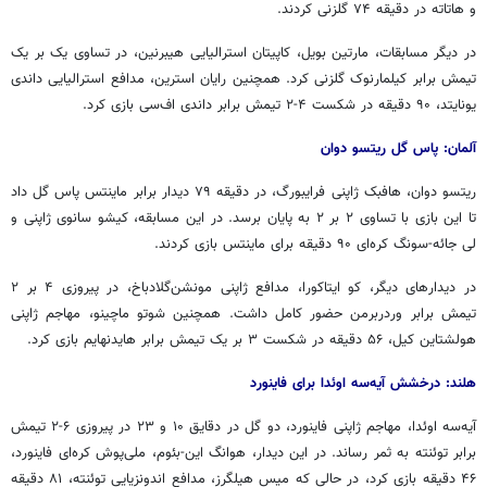
و هاتاته در دقیقه ۷۴ گلزنی کردند.
در دیگر مسابقات، مارتین بویل، کاپیتان استرالیایی هیبرنین، در تساوی یک بر یک
تیمش برابر کیلمارنوک گلزنی کرد. همچنین رایان استرین، مدافع استرالیایی داندی
یونایتد، ۹۰ دقیقه در شکست ۴-۲ تیمش برابر داندی اف‌سی بازی کرد.
آلمان: پاس گل ریتسو دوان
ریتسو دوان، هافبک ژاپنی فرایبورگ، در دقیقه ۷۹ دیدار برابر ماینتس پاس گل داد
تا این بازی با تساوی ۲ بر ۲ به پایان برسد. در این مسابقه، کیشو سانوی ژاپنی و
لی جائه-سونگ کره‌ای ۹۰ دقیقه برای ماینتس بازی کردند.
در دیدارهای دیگر، کو ایتاکورا، مدافع ژاپنی مونشن‌گلادباخ، در پیروزی ۴ بر ۲
تیمش برابر وردربرمن حضور کامل داشت. همچنین شوتو ماچینو، مهاجم ژاپنی
هولشتاین کیل، ۵۶ دقیقه در شکست ۳ بر یک تیمش برابر هایدنهایم بازی کرد.
هلند: درخشش آیه‌سه اوئدا برای فاینورد
آیه‌سه اوئدا، مهاجم ژاپنی فاینورد، دو گل در دقایق ۱۰ و ۲۳ در پیروزی ۶-۲ تیمش
برابر توئنته به ثمر رساند. در این دیدار، هوانگ این-بئوم، ملی‌پوش کره‌ای فاینورد،
۴۶ دقیقه بازی کرد، در حالی که میس هیلگرز، مدافع اندونزیایی توئنته، ۸۱ دقیقه