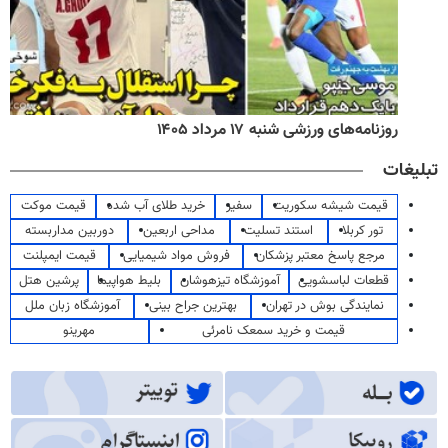
روزنامه‌های ورزشی شنبه ۱۷ مرداد ۱۴۰۵
تبلیغات
قیمت شیشه سکوریت
سفیر
خرید طلای آب شده
قیمت موکت
تور کربلا
استند تسلیت
مداحی اربعین
دوربین مداربسته
مرجع پاسخ معتبر پزشکان
فروش مواد شیمیایی
قیمت ایمپلنت
قطعات لباسشویی
آموزشگاه تیزهوشان
بلیط هواپیما
پرشین هتل
نمایندگی بوش در تهران
بهترین جراح بینی
آموزشگاه زبان ملل
قیمت و خرید سمعک نامرئی
مهرینو