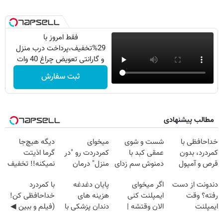
فقط امروز با
29%تخفیف،پرداخت درب منزل
و گارانتی تعویض چراغ 40 وات
بخر
ثبت سفارش
مطالب پیشنهادی
خداحافظی با
شست و شوی
میخوای
دیگه هیچ‌جا
کمردرد، بدون
عمقی کبد با
کمردردت رو "در
گرما اذیتت
قرص و آمپول
دمنوش سم زدای
منزل" درمان
نمیکنه!! تخفیف
گیاهی
کنی؟ (◂فیلم +
ویژه رو از دست
دندونت از دست
اگر میخوای
پایان دغدغه
با کمردرد
◂پرسش‌نامه)
نده
رفته؟ وقت
ایمپلنت کنی
هزینه های
خداحافظی کن!
ایمپلنت
الان وقتشه |
دندان پزشکی با
(فیلم و ببین ◀
دیجیتاله
فقط با ۲۵
پک سفید کننده
پرسش‌نامه رو