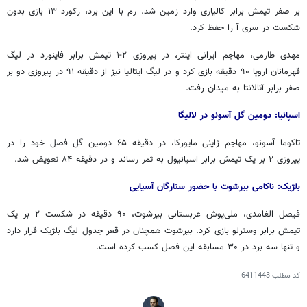
بر صفر تیمش برابر کالیاری وارد زمین شد. رم با این برد، رکورد ۱۳ بازی بدون
شکست در سری آ را حفظ کرد.
مهدی طارمی، مهاجم ایرانی اینتر، در پیروزی ۲-۱ تیمش برابر فاینورد در لیگ
قهرمانان اروپا ۹۰ دقیقه بازی کرد و در لیگ ایتالیا نیز از دقیقه ۹۱ در پیروزی دو بر
صفر برابر آتالانتا به میدان رفت.
اسپانیا: دومین گل آسونو در لالیگا
تاکوما آسونو، مهاجم ژاپنی مایورکا، در دقیقه ۶۵ دومین گل فصل خود را در
پیروزی ۲ بر یک تیمش برابر اسپانیول به ثمر رساند و در دقیقه ۸۴ تعویض شد.
بلژیک: ناکامی بیرشوت با حضور ستارگان آسیایی
فیصل الغامدی، ملی‌پوش عربستانی بیرشوت، ۹۰ دقیقه در شکست ۲ بر یک
تیمش برابر وسترلو بازی کرد. بیرشوت همچنان در قعر جدول لیگ بلژیک قرار دارد
و تنها سه برد در ۳۰ مسابقه این فصل کسب کرده است.
کد مطلب
6411443